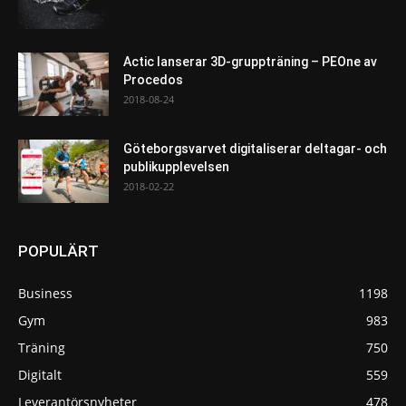
Actic lanserar 3D-gruppträning – PEOne av
Procedos
2018-08-24
Göteborgsvarvet digitaliserar deltagar- och
publikupplevelsen
2018-02-22
POPULÄRT
Business
1198
Gym
983
Träning
750
Digitalt
559
Leverantörsnyheter
478