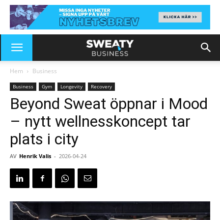
Hem
Business
Business
Gym
Longevity
Recovery
Beyond Sweat öppnar i Mood
– nytt wellnesskoncept tar
plats i city
AV
Henrik Valis
-
2026-04-24