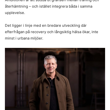
återhämtning – och istället integrera båda i samma
upplevelse.
Det ligger i linje med en bredare utveckling där
efterfrågan på recovery och långsiktig hälsa ökar, inte
minst i urbana miljöer.