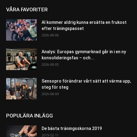
VÅRA FAVORITER
AI kommer aldrig kunna ersätta en frukost
efter träningspasset
2026-08-06
Analys: Europas gymmarknad går in i en ny
konsolideringsfas – och...
2026-08-05
Sensopro förändrar vårt sätt att värma upp,
steg för steg
2026-08-04
POPULÄRA INLÄGG
De bästa träningsskorna 2019
2019-02-11