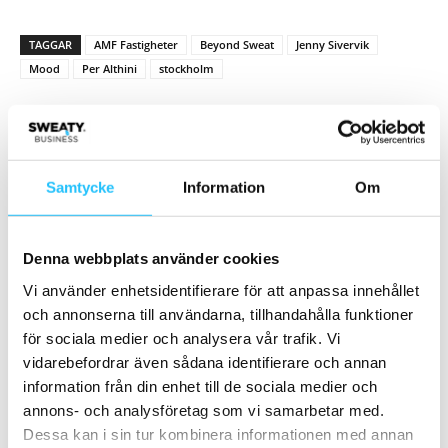
TAGGAR
AMF Fastigheter
Beyond Sweat
Jenny Sivervik
Mood
Per Althini
stockholm
Samtycke
Information
Om
Förra artikeln
Nästa artikel
Denna webbplats använder cookies
Forskare i England: Bastubad
Actic Q1: Ökar intäkten per
Vi använder enhetsidentifierare för att anpassa innehållet
kan minska ensamhet
medlem – förbättrar
och annonserna till användarna, tillhandahålla funktioner
resultatet trots färre
för sociala medier och analysera vår trafik. Vi
anläggningar
vidarebefordrar även sådana identifierare och annan
information från din enhet till de sociala medier och
annons- och analysföretag som vi samarbetar med.
Dessa kan i sin tur kombinera informationen med annan