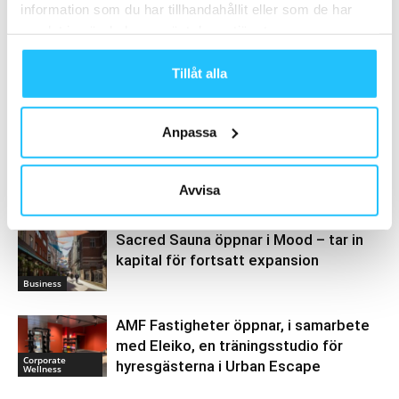
information som du har tillhandahållit eller som de har
samlat in när du har använt deras tjänster.
Tillåt alla
Henrik Valis
Anpassa
Avvisa
Relaterade artiklar
Mer av samma författare
Sacred Sauna öppnar i Mood – tar in
kapital för fortsatt expansion
Business
AMF Fastigheter öppnar, i samarbete
med Eleiko, en träningsstudio för
Corporate
hyresgästerna i Urban Escape
Wellness