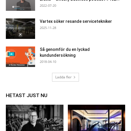
2022-07-20
Vartex söker resande servicetekniker
2025-11-28
Så genomför du en lyckad
kundundersökning
2018-04-10
Ladda fler
HETAST JUST NU