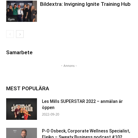
Bildextra: Invigning Ignite Training Hub
Gym
Samarbete
- Annons -
MEST POPULÄRA
Les Mills SUPERSTAR 2022 – anmälan är
öppen
2022-09-20
P-O Osbeck, Corporate Wellness Specialist,
Eleiko – Sweaty Business podcast #102...