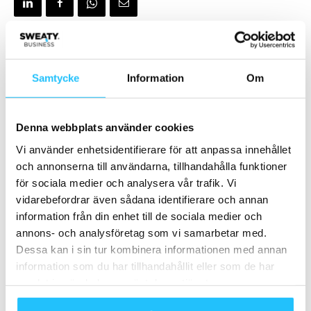
Förra artikeln
Nästa artikel
Samtycke
Information
Om
#sweatybusinesspod avsnitt
7 coola träningspass att testa
31 – Eric Ericson
i New York
Haraldsdotter
Denna webbplats använder cookies
Vi använder enhetsidentifierare för att anpassa innehållet
och annonserna till användarna, tillhandahålla funktioner
för sociala medier och analysera vår trafik. Vi
vidarebefordrar även sådana identifierare och annan
information från din enhet till de sociala medier och
annons- och analysföretag som vi samarbetar med.
Dessa kan i sin tur kombinera informationen med annan
Brian van den Brink
information som du har tillhandahållit eller som de har
samlat in när du har använt deras tjänster.