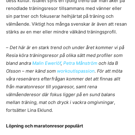
dess kultur. Istället syns en tydlig trend där man åker på
renodlade träningsresor tillsammans med vänner eller
sin partner och fokuserar helhjärtat på träning och
välmående. Viktigt hos många svenskar är även att resan
stärks av en mer eller mindre välkänd träningsprofil.
–
Det här är en stark trend och under året kommer vi på
Resia köra träningsresor på olika sätt med profiler som
bland andra
Malin Ewerlöf
,
Petra Månström
och Ida B
Olsson – mer känd som
workoutispassion
. För att möta
våra resenärers efterfrågan kommer det att finnas allt
från maratonresor till yogaresor, samt rena
välmåenderesor där fokus ligger på en sund balans
mellan träning, mat och dryck i vackra omgivningar
,
fortsätter Lina Eklund.
Löpning och maratonresor populärt