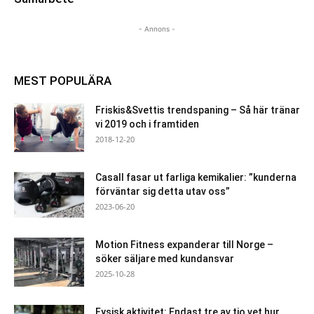
- Annons -
MEST POPULÄRA
Friskis&Svettis trendspaning – Så här tränar
vi 2019 och i framtiden
2018-12-20
Casall fasar ut farliga kemikalier: ”kunderna
förväntar sig detta utav oss”
2023-06-20
Motion Fitness expanderar till Norge –
söker säljare med kundansvar
2025-10-28
Fysisk aktivitet: Endast tre av tio vet hur