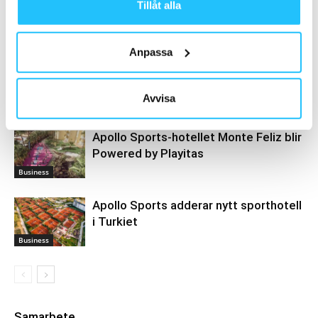
Tillåt alla
Relaterade artiklar
Mer av samma författare
Anpassa
Hälften av svenskarna vill hålla formen
på semestern
Avvisa
Business
Apollo Sports-hotellet Monte Feliz blir
Powered by Playitas
Business
Apollo Sports adderar nytt sporthotell
i Turkiet
Business
Samarbete