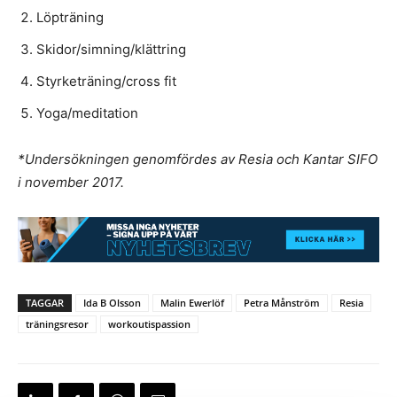
Löpträning
Skidor/simning/klättring
Styrketräning/cross fit
Yoga/meditation
*Undersökningen genomfördes av Resia och Kantar SIFO
i november 2017.
TAGGAR
Ida B Olsson
Malin Ewerlöf
Petra Månström
Resia
träningsresor
workoutispassion