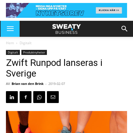
Hem
Digitalt
Digitalt
Produktnyheter
Zwift Runpod lanseras i
Sverige
AV
Brian van den Brink
-
2019-02-07