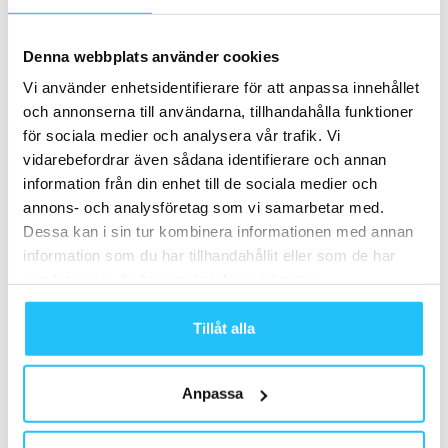
Cykling
Denna webbplats använder cookies
Vi använder enhetsidentifierare för att anpassa innehållet
och annonserna till användarna, tillhandahålla funktioner
Samarbete
för sociala medier och analysera vår trafik. Vi
vidarebefordrar även sådana identifierare och annan
- Annons -
information från din enhet till de sociala medier och
annons- och analysföretag som vi samarbetar med.
Dessa kan i sin tur kombinera informationen med annan
MEST POPULÄRA
information som du har tillhandahållit eller som de har
samlat in när du har använt deras tjänster.
SATS köper upp träningsföretaget Balance
2018-08-22
Tillåt alla
Sweaty Business Podcast: WeightTrainer –
Anpassa
med Andreas Stenberg och Oscar Jansson
2025-02-19