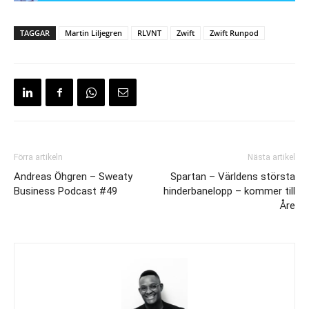
TAGGAR
Martin Liljegren
RLVNT
Zwift
Zwift Runpod
Förra artikeln
Nästa artikel
Andreas Öhgren – Sweaty
Spartan – Världens största
Business Podcast #49
hinderbanelopp – kommer till
Åre