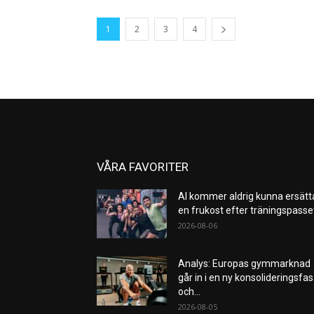
1
2
3
4
VÅRA FAVORITER
AI kommer aldrig kunna ersätt
en frukost efter träningspass
2026-08-06
Analys: Europas gymmarknad
går in i en ny konsolideringsfas
och...
2026-08-05