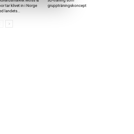
dvårdsmärket Moss &
3D-träning som
or tar klivet in i Norge
gruppträningskoncept
d landets...