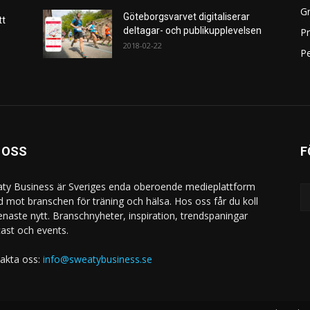
Gr
Göteborgsvarvet digitaliserar
tt
deltagar- och publikupplevelsen
P
2018-02-22
Pe
 OSS
F
ty Business är Sveriges enda oberoende medieplattform
ad mot branschen för träning och hälsa. Hos oss får du koll
enaste nytt. Branschnyheter, inspiration, trendspaningar
ast och events.
akta oss:
info@sweatybusiness.se