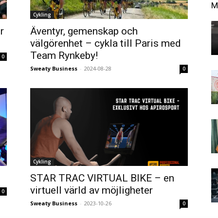
M
Cykling
r
Äventyr, gemenskap och
välgörenhet – cykla till Paris med
Team Rynkeby!
0
Sweaty Business
-
2024-08-28
0
Cykling
STAR TRAC VIRTUAL BIKE – en
virtuell värld av möjligheter
0
Sweaty Business
-
2023-10-26
0