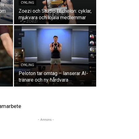
CYKLING
siv
som
Zoezi och Studio l’Echelon: cyklar,
mjukvara och lojala medlemmar
CYKLING
Peloton tar omtag – lanserar AI-
tränare och ny hårdvara
amarbete
- Annons -