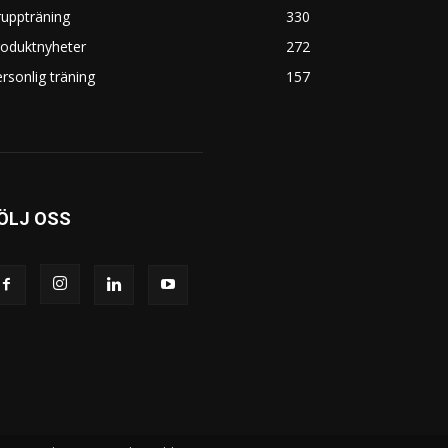
uppträning
330
roduktnyheter
272
rsonlig träning
157
ÖLJ OSS