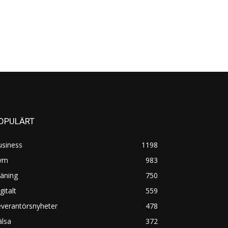
OPULÄRT
usiness
1198
ym
983
äning
750
gitalt
559
everantörsnyheter
478
älsa
372