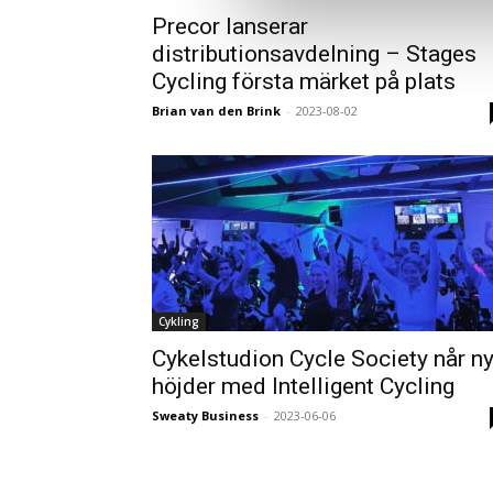
Precor lanserar
distributionsavdelning – Stages
Cycling första märket på plats
Brian van den Brink
-
2023-08-02
Cykling
Cykelstudion Cycle Society når n
höjder med Intelligent Cycling
Sweaty Business
-
2023-06-06