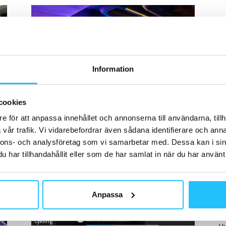
H
Information
Cykling
Echelon och Wahoo lanserar
cookies
Stockholms första e-cykelcenter
B
e för att anpassa innehållet och annonserna till användarna, tillh
Fi
Brian van den Brink
-
2023-08-21
0
0
vår trafik. Vi vidarebefordrar även sådana identifierare och anna
Pe
pe
nnons- och analysföretag som vi samarbetar med. Dessa kan i sin
tj
har tillhandahållit eller som de har samlat in när du har använt 
Anpassa
H
Cykling