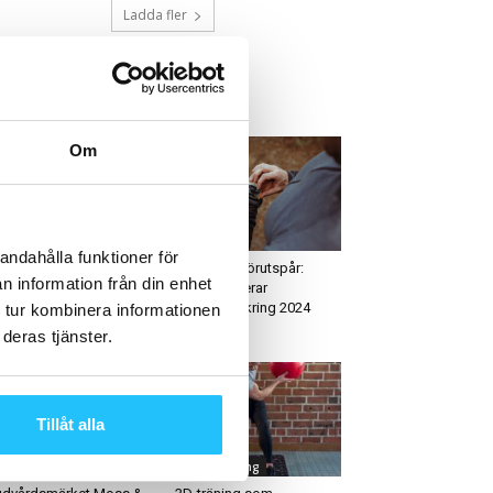
Ladda fler
ETAST JUST NU
Om
usiness
Hälsa
andahålla funktioner för
nansiellt pressade
Analytiker förutspår:
n information från din enhet
loton kapar
Apple lanserar
rsonalstyrkan med 500
hälsoförsäkring 2024
 tur kombinera informationen
änster
deras tjänster.
Tillåt alla
älsa
Gruppträning