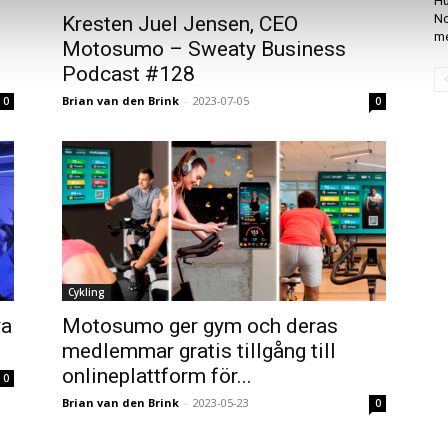
Hu
No
Kresten Juel Jensen, CEO
me
Motosumo – Sweaty Business
Podcast #128
Brian van den Brink
-
2023-07-05
0
0
Cykling
ya
Motosumo ger gym och deras
medlemmar gratis tillgång till
onlineplattform för...
0
Brian van den Brink
-
2023-05-23
0