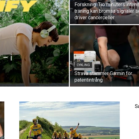
Forskning: Tio minuters inten
träning kan bromsa signaler 
driver cancerceller
 – i
CYKLING
Strava stämmer Garmin för
patentintrång
S