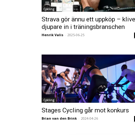
Cykling
Strava gör ännu ett uppköp – klive
djupare in i träningsbranschen
Henrik Valis
-
2025-06-25
Cykling
Stages Cycling går mot konkurs
Brian van den Brink
-
2024-04-26