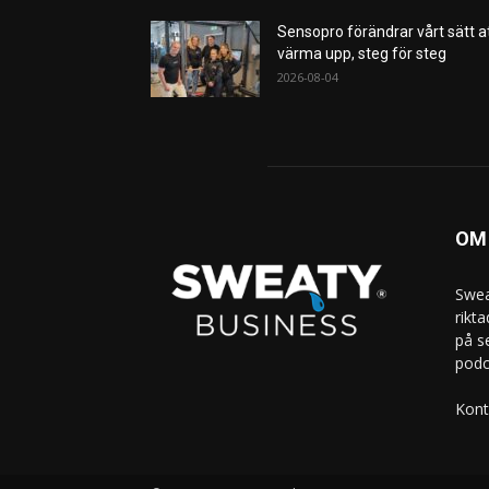
Sensopro förändrar vårt sätt a
värma upp, steg för steg
2026-08-04
OM
Swea
rikt
på s
podc
Kont