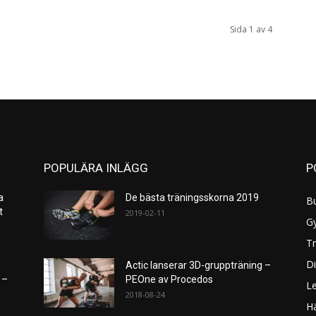
Sida 1 av 4
POPULÄRA INLÄGG
P
a
De bästa träningsskorna 2019
B
et
2019-02-11
G
Tr
Di
Actic lanserar 3D-gruppträning –
 –
PEOne av Procedos
L
2018-08-24
H