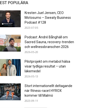
EST POPULÄRA
Kresten Juel Jensen, CEO
Motosumo – Sweaty Business
Podcast #128
2023-07-05
Podcast: André Bånghäll om
Sacred Sauna, recovery-trenden
och wellnessbranschen 2026
2026-05-20
Pilotprojekt om metabol hälsa
visar tydliga resultat – utan
läkemedel
2026-05-13
Stort internationellt deltagande
när fitness-racet HYROX
kommer till Malmö
2023-09-11