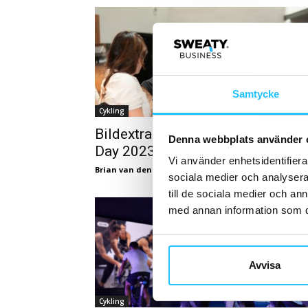
Samtycke
Cykling
Bildextra: Les Mills Management
Denna webbplats använder 
Day 2023
Vi använder enhetsidentifierar
Brian van den Brink
-
2023-09-12
sociala medier och analysera 
till de sociala medier och a
med annan information som du 
Avvisa
Cykling