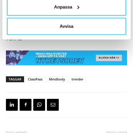
Anpassa
Ögonfranstjänster har hamnat på listan för första gången
någonsin och var det snabbast växande spa- och
salongsbesöket 2022. Bokningarna för franslyft har ökat
Avvisa
med 2 400 % från januari, och fransfärgning har ökat med
1 611 %.
TAGGAR
ClassPass
Mindbody
trender
Förra artikeln
Nästa artikel