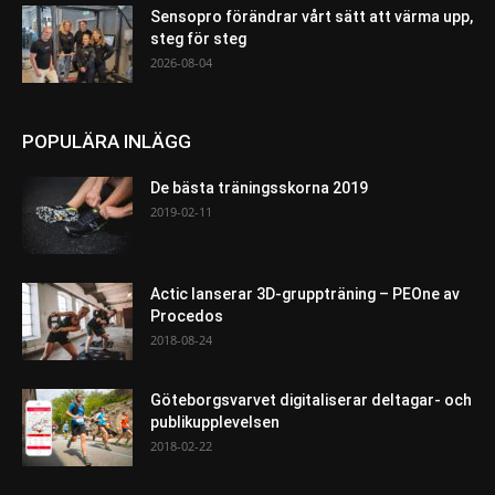
Sensopro förändrar vårt sätt att värma upp,
steg för steg
2026-08-04
POPULÄRA INLÄGG
De bästa träningsskorna 2019
2019-02-11
Actic lanserar 3D-gruppträning – PEOne av
Procedos
2018-08-24
Göteborgsvarvet digitaliserar deltagar- och
publikupplevelsen
2018-02-22