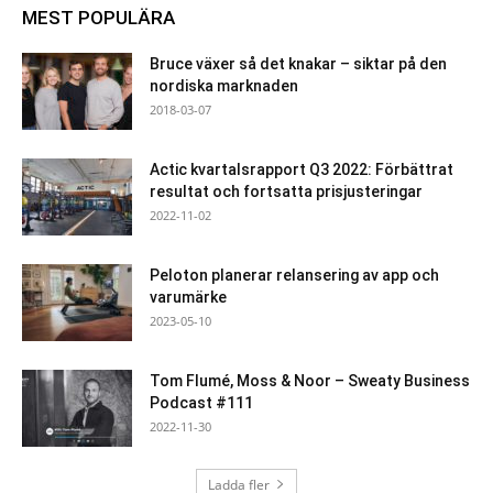
MEST POPULÄRA
Bruce växer så det knakar – siktar på den
nordiska marknaden
2018-03-07
Actic kvartalsrapport Q3 2022: Förbättrat
resultat och fortsatta prisjusteringar
2022-11-02
Peloton planerar relansering av app och
varumärke
2023-05-10
Tom Flumé, Moss & Noor – Sweaty Business
Podcast #111
2022-11-30
Ladda fler