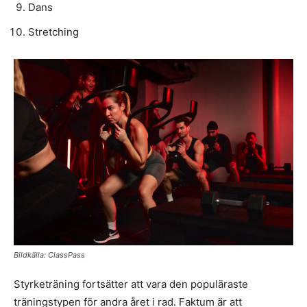
Dans
Stretching
Bildkälla: ClassPass
Styrketräning fortsätter att vara den populäraste
träningstypen för andra året i rad. Faktum är att