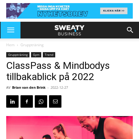
Hem
Gruppträning
Gruppträning
Gym
Trend
ClassPass & Mindbodys
tillbakablick på 2022
AV
Brian van den Brink
-
2022-12-27