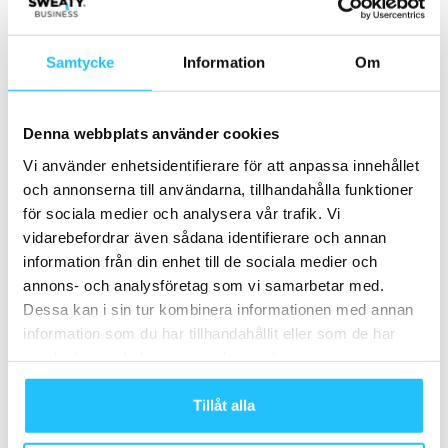
Hårstyling
Hårborttagning
Samtycke
Information
Om
Sports recovery
Kryoterapi
Denna webbplats använder cookies
Ögonfransar
Vi använder enhetsidentifierare för att anpassa innehållet
och annonserna till användarna, tillhandahålla funktioner
för sociala medier och analysera vår trafik. Vi
ClassPass-användare kombinerar träningsaktiviteter med
vidarebefordrar även sådana identifierare och annan
wellnessbokningar – över en tredjedel av ClassPass-
information från din enhet till de sociala medier och
krediterna spenderas på wellness.
annons- och analysföretag som vi samarbetar med.
Dessa kan i sin tur kombinera informationen med annan
Den populäraste wellnessbokningen 2022 är massage –
information som du har tillhandahållit eller som de har
en förbättring från 2021 då massage var nummer två. Fler
samlat in när du har använt deras tjänster.
människor var också intresserade av meditation –
meditationsbokningarna hoppade upp från åttonde plats
Tillåt alla
på listan till nummer fem.