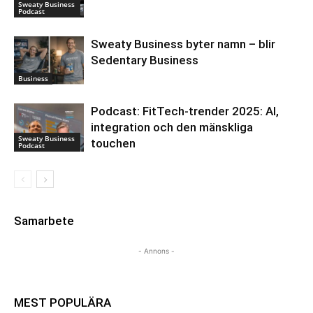
Sweaty Business
Podcast
Sweaty Business byter namn – blir
Sedentary Business
Business
Podcast: FitTech-trender 2025: AI,
integration och den mänskliga
Sweaty Business
touchen
Podcast
Samarbete
- Annons -
MEST POPULÄRA