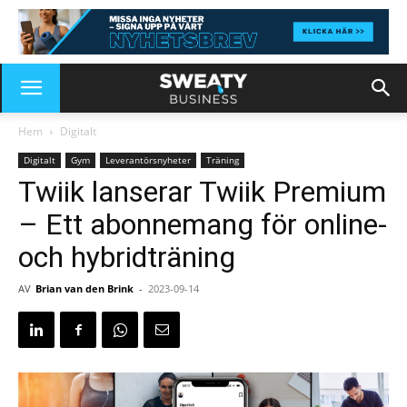
Hem
Digitalt
Digitalt
Gym
Leverantörsnyheter
Träning
Twiik lanserar Twiik Premium
– Ett abonnemang för online-
och hybridträning
AV
Brian van den Brink
-
2023-09-14