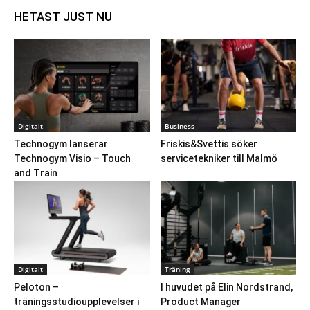
HETAST JUST NU
Digitalt
Business
Technogym lanserar
Friskis&Svettis söker
Technogym Visio – Touch
servicetekniker till Malmö
and Train
Digitalt
Träning
Peloton –
I huvudet på Elin Nordstrand,
träningsstudioupplevelser i
Product Manager