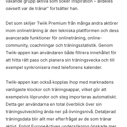
växande grupp aktiva som söker inspiration – alldeles
oavsett var de tränar” fortsätter han.
Det som skiljer Twiik Premium från många andra aktörer
inom onlineträning är den tekniska plattformen och dess
avancerade funktioner för onlineträning, online-
community, coachningar och träningsstatistik. Genom
Twiik-appen kan användaren både filtrera innehållet för
att hitta rätt pass och planera sin träningsvecka och till
exempel synkronisera med telefonens kalender.
Twiik-appen kan också kopplas ihop med marknadens
vanligaste klockor och träningsappar, vilket gör att
exempelvis löprundor och steg importeras automatiskt.
Detta ger användarna en total överblick över sin
träningsutveckling ända ner på övningsnivå. Detaljerad
träningsdata blir allt mer efterfrågat av de som tränar
aktivt. Enligt EuropeActives undersökning önskade mer