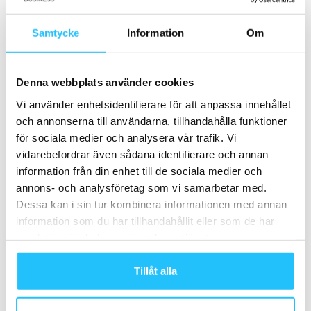
Stabilitets- och prestandaförbättringar
Samtycke
Information
Om
Läs mer om Twiik Premium och teckna abonnemang
här.
Denna webbplats använder cookies
Vi använder enhetsidentifierare för att anpassa innehållet
och annonserna till användarna, tillhandahålla funktioner
för sociala medier och analysera vår trafik. Vi
TAGGAR
Alexander Cugler
Anders Gran
Onlineträning
vidarebefordrar även sådana identifierare och annan
Twiik
information från din enhet till de sociala medier och
annons- och analysföretag som vi samarbetar med.
Dessa kan i sin tur kombinera informationen med annan
information som du har tillhandahållit eller som de har
samlat in när du har använt deras tjänster.
Tillåt alla
Förra artikeln
Nästa artikel
Les Mills Nordic skakade liv i
Orangetheory Fitness lanserar