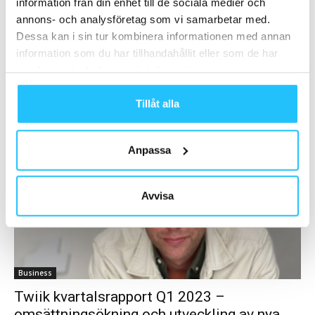
Twiik utvecklar sitt erbjudande med
information från din enhet till de sociala medier och
nyckelfärdiga produkter inom corporate
annons- och analysföretag som vi samarbetar med.
Dessa kan i sin tur kombinera informationen med annan
wellness
information som du har tillhandahållit eller som de har
Sweaty Business
-
2023-05-11
0
samlat in när du har använt deras tjänster.
Twiik har under senaste halvåret växlat upp sina insatser inom
segmentet corporate wellness, med fokus på att kunna erbjuda
Tillåt alla
företag enkla och effektiva digitala...
Anpassa
Avvisa
Business
Twiik kvartalsrapport Q1 2023 –
omsättningsökning och utveckling av nya