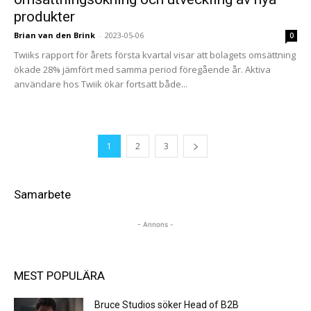
produkter
Brian van den Brink
-
2023-05-06
0
Twiiks rapport för årets första kvartal visar att bolagets omsättning
ökade 28% jämfört med samma period föregående år. Aktiva
användare hos Twiik ökar fortsatt både...
1
2
3
Samarbete
- Annons -
MEST POPULÄRA
Bruce Studios söker Head of B2B