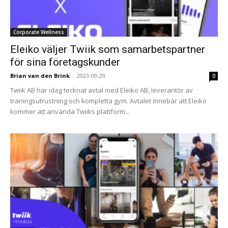
Corporate Wellness
Eleiko väljer Twiik som samarbetspartner
för sina företagskunder
Brian van den Brink
-
2023-09-29
0
Twiik AB har idag tecknat avtal med Eleiko AB, leverantör av
träningsutrustning och kompletta gym. Avtalet innebär att Eleiko
kommer att använda Twiiks plattform...