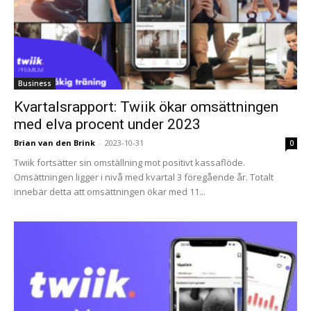
Business
Kvartalsrapport: Twiik ökar omsättningen
med elva procent under 2023
Brian van den Brink
-
2023-10-31
0
Twiik fortsätter sin omställning mot positivt kassaflöde.
Omsättningen ligger i nivå med kvartal 3 föregående år. Totalt
innebär detta att omsättningen ökar med 11...