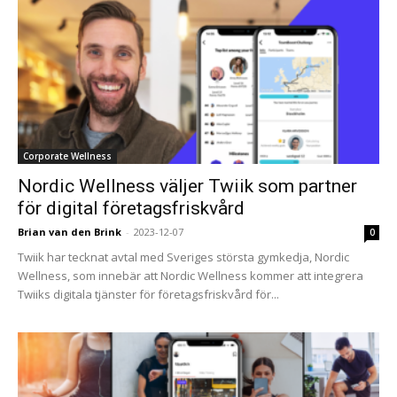
Corporate Wellness
Nordic Wellness väljer Twiik som partner
för digital företagsfriskvård
Brian van den Brink
-
2023-12-07
0
Twiik har tecknat avtal med Sveriges största gymkedja, Nordic
Wellness, som innebär att Nordic Wellness kommer att integrera
Twiiks digitala tjänster för företagsfriskvård för...