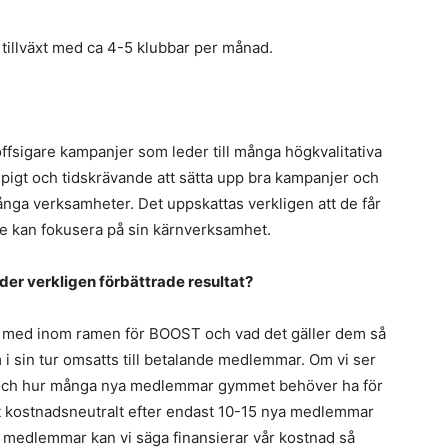
tillväxt med ca 4-5 klubbar per månad.
 proffsigare kampanjer som leder till många högkvalitativa
pigt och tidskrävande att sätta upp bra kampanjer och
många verksamheter. Det uppskattas verkligen att de får
 de kan fokusera på sin kärnverksamhet.
nder verkligen förbättrade resultat?
at med inom ramen för BOOST och vad det gäller dem så
m i sin tur omsatts till betalande medlemmar. Om vi ser
 och hur många nya medlemmar gymmet behöver ha för
t kostnadsneutralt efter endast 10-15 nya medlemmar
 medlemmar kan vi säga finansierar vår kostnad så