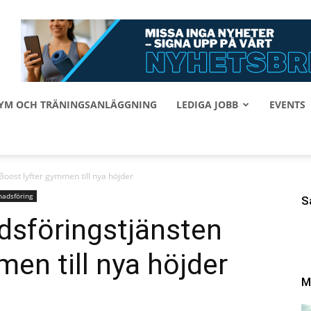
 GYM OCH TRÄNINGSANLÄGGNING
LEDIGA JOBB
EVENTS
Boost lyfter gymmen till nya höjder
adsföring
S
dsföringstjänsten
en till nya höjder
M