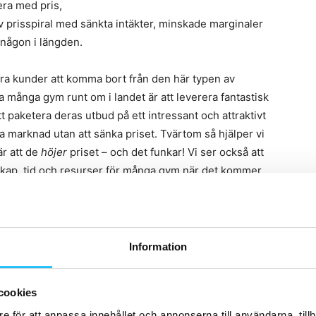
era med pris,
iv prisspiral med sänkta intäkter, minskade marginaler
 någon i längden.
våra kunder att komma bort från den här typen av
ga många gym runt om i landet är att leverera fantastisk
tt paketera deras utbud på ett intressant och attraktivt
ala marknad utan att sänka priset. Tvärtom så hjälper vi
r att de
höjer
priset – och det funkar! Vi ser också att
nskap, tid och resurser för många gym när det kommer
tt där vi kan omsätta allt det vi lärt oss inom sälj,
tjänst där vi i princip fungerar som en extern
 intäkter och bättre lönsamhet för våra kunder från dag
Information
cookies
e för att anpassa innehållet och annonserna till användarna, tillh