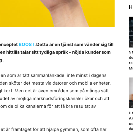
H
konceptet
BOOST
. Detta är en tjänst som vänder sig till
S
en hittills talar sitt tydliga språk – nöjda kunder som
St
de
g.
ra
M
den som är tätt sammanlänkade, inte minst i dagens
nden sköter det mesta via datorer och mobila enheter.
digt kort. Men det är även områden som på många sätt
tbudet av möjliga marknadsföringskanaler ökar och att
 de olika kanalerna för att få bra resultat av
B
Ut
AF
oc
t är framtaget för att hjälpa gymmen, som ofta har
ih