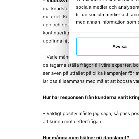
–
KlubbSverige
BOOST
är ett komplett pak
sociala medier och analysera 
marknadsföra sina gym och att sälja mer. Vi
till de sociala medier och a
material. Kunderna får färdiga målgruppsanp
med annan information som du 
upp och optimera i deras digitala kanaler. 
kontinuerliga dialog med våra kunder kan vi
uppfinna hjulet igen och i stället kan fokus
Avvisa
– Varje månad får kunderna tillgång till tv
deltagarna ställa frågor till våra experter, 
ser även på utfallet på olika kampanjer för a
lär oss tillsammans med målet att boosta v
Hur har responsen från kunderna varit kr
– Väldigt positiv måste jag säga, så pass posi
att kunna möta efterfrågan.
Hur många gym hjälper ni i dagsläget?