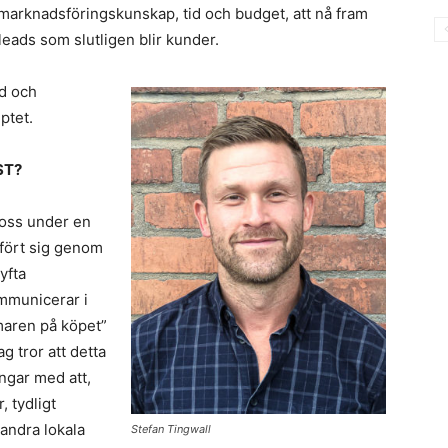
 marknadsföringskunskap, tid och budget, att nå fram
 leads som slutligen blir kunder.
vd och
ptet.
ST?
 oss under en
sfört sig genom
lyfta
mmunicerar i
maren på köpet”
ag tror att detta
ingar med att,
, tydligt
 andra lokala
Stefan Tingwall