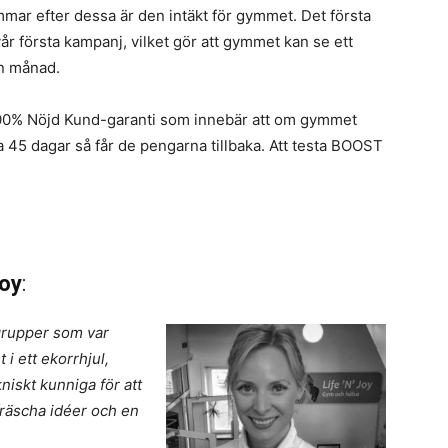
ar efter dessa är den intäkt för gymmet. Det första
vår första kampanj, vilket gör att gymmet kan se ett
en månad.
n 100% Nöjd Kund-garanti som innebär att om gymmet
 45 dagar så får de pengarna tillbaka. Att testa BOOST
Joy
:
 grupper som var
t i ett ekorrhjul,
iskt kunniga för att
fräscha idéer och en