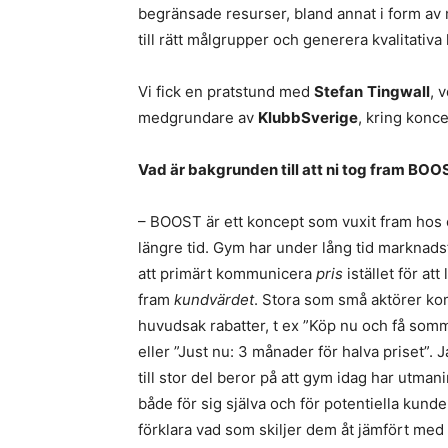
begränsade resurser, bland annat i form av
till rätt målgrupper och generera kvalitativa
Vi fick en pratstund med
Stefan
Tingwall
, 
medgrundare av
KlubbSverige
, kring konce
Vad är bakgrunden till att ni tog fram BOO
– BOOST är ett koncept som vuxit fram hos
längre tid. Gym har under lång tid marknad
att primärt kommunicera
pris
istället för att 
fram
kundvärdet
. Stora som små aktörer ko
huvudsak rabatter, t ex ”Köp nu och få som
eller ”Just nu: 3 månader för halva priset”. J
till stor del beror på att gym idag har utman
både för sig själva och för potentiella kunder
förklara vad som skiljer dem åt jämfört med