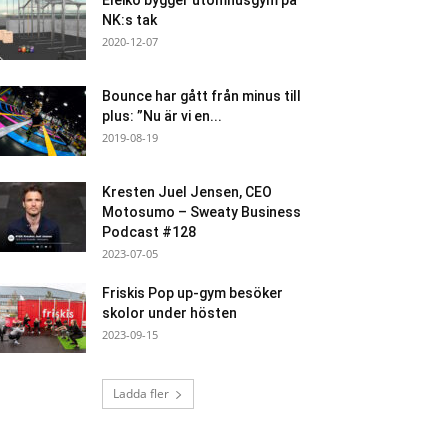
Eleiko bygger utomhusgym på
NK:s tak
2020-12-07
Bounce har gått från minus till
plus: ”Nu är vi en...
2019-08-19
Kresten Juel Jensen, CEO
Motosumo – Sweaty Business
Podcast #128
2023-07-05
Friskis Pop up-gym besöker
skolor under hösten
2023-09-15
Ladda fler