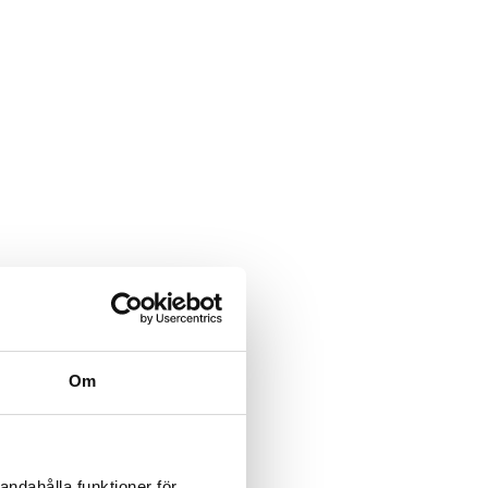
Om
andahålla funktioner för