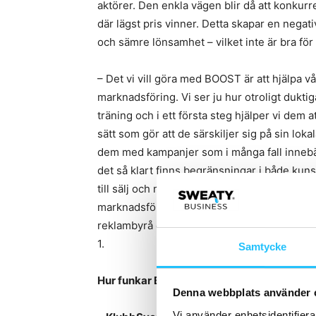
aktörer. Den enkla vägen blir då att konkurr
där lägst pris vinner. Detta skapar en negat
och sämre lönsamhet – vilket inte är bra för
– Det vi vill göra med BOOST är att hjälpa 
marknadsföring. Vi ser ju hur otroligt dukti
träning och i ett första steg hjälper vi dem a
sätt som gör att de särskiljer sig på sin lok
dem med kampanjer som i många fall innebä
det så klart finns begränsningar i både ku
till sälj och marknadsföring. BOOST blir ett sä
marknadsföring och gymdrift till en konkret 
reklambyrå och där vi samtidigt även skapar
1.
Samtycke
Hur funkar BOOST, hur ser upplägget ut?
Denna webbplats använder 
Vi använder enhetsidentifierar