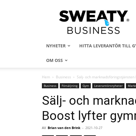
Sweaty
Business
NYHETER
HITTA LEVERANTÖR TILL
OM OSS
Hem
Business
Sälj- och marknadsföringstjänsten 
Business
Försäljning
Gym
Leverantörsnyheter
Markn
Sälj- och markna
Boost lyfter gymm
AV
Brian van den Brink
-
2021-10-27