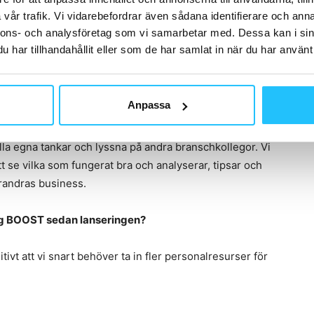
et av tjänster som hjälper verksamheter att
vår trafik. Vi vidarebefordrar även sådana identifierare och anna
 ger förslag på kampanjer och producerar även allt
nnons- och analysföretag som vi samarbetar med. Dessa kan i sin
assade digitala kampanjer som vi till med att lägga
har tillhandahållit eller som de har samlat in när du har använt 
Tack vare vår ständigt pågående analys och
 se vilka kampanjer som fungerar bäst, så de slipper
era på sin kärnverksamhet.
Anpassa
å webinars per månad. Under dessa möten kan
bolla egna tankar och lyssna på andra branschkollegor. Vi
tt se vilka som fungerat bra och analyserar, tipsar och
arandras business.
ing BOOST sedan lanseringen?
tivt att vi snart behöver ta in fler personalresurser för