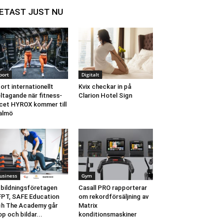
ETAST JUST NU
port
Digitalt
ort internationellt
Kvix checkar in på
ltagande när fitness-
Clarion Hotel Sign
cet HYROX kommer till
almö
usiness
Gym
bildningsföretagen
Casall PRO rapporterar
PT, SAFE Education
om rekordförsäljning av
h The Academy går
Matrix
op och bildar...
konditionsmaskiner