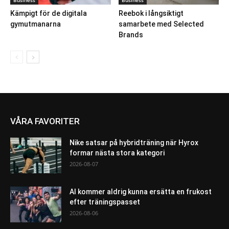
Business
Business
Kämpigt för de digitala
Reebok i långsiktigt
gymutmanarna
samarbete med Selected
Brands
VÅRA FAVORITER
Nike satsar på hybridträning när Hyrox
formar nästa stora kategori
2026-08-07
AI kommer aldrig kunna ersätta en frukost
efter träningspasset
2026-08-06