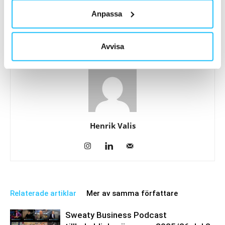
från B2C till B2B – lanserar ny
med Google Cloud – satsar på
Anpassa
app för coacher
nästa generations AI-driven
hälsa
Avvisa
Henrik Valis
Relaterade artiklar
Mer av samma författare
Sweaty Business Podcast