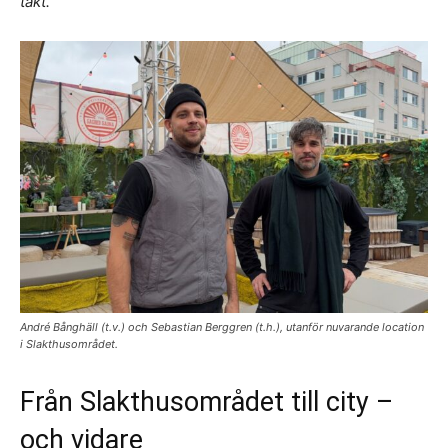
takt.”
André Bånghäll (t.v.) och Sebastian Berggren (t.h.), utanför nuvarande location
i Slakthusområdet.
Från Slakthusområdet till city –
och vidare