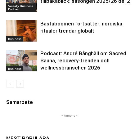
tillbakablick: säsongen 2025/26 del 2
Sweaty Business
Podcast
Bastuboomen fortsätter: nordiska
ritualer trendar globalt
Business
Podcast: André Bånghäll om Sacred
Sauna, recovery-trenden och
wellnessbranschen 2026
Business
Samarbete
- Annons -
MEST POPULÄRA