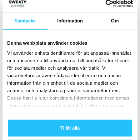
har blivit en självklar del av många människors liv vill vi
göra recovery och wellness lika tillgängligt och naturligt i
Samtycke
Information
Om
vardagen.”
Denna webbplats använder cookies
Vi använder enhetsidentifierare för att anpassa innehållet
och annonserna till användarna, tillhandahålla funktioner
TAGGAR
André Bånghäll
Bastu
Jenny Sivervik
Sacred Sauna
för sociala medier och analysera vår trafik. Vi
Sebastian Berggren
vidarebefordrar även sådana identifierare och annan
information från din enhet till de sociala medier och
annons- och analysföretag som vi samarbetar med.
Dessa kan i sin tur kombinera informationen med annan
information som du har tillhandahållit eller som de har
samlat in när du har använt deras tjänster.
Tillåt alla
Förra artikeln
Nästa artikel
Relentless Method tar klivet
Technogym sluter partnerskap