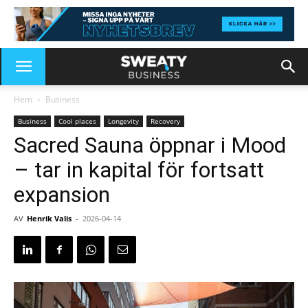
Hem
Business
Business
Cool places
Longevity
Recovery
Sacred Sauna öppnar i Mood
– tar in kapital för fortsatt
expansion
AV
Henrik Valis
-
2026-04-14