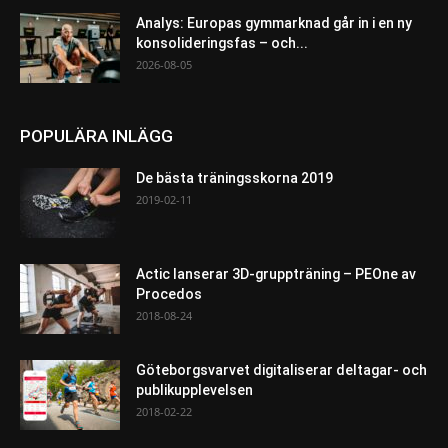
Analys: Europas gymmarknad går in i en ny
konsolideringsfas – och...
2026-08-05
POPULÄRA INLÄGG
De bästa träningsskorna 2019
2019-02-11
Actic lanserar 3D-gruppträning – PEOne av
Procedos
2018-08-24
Göteborgsvarvet digitaliserar deltagar- och
publikupplevelsen
2018-02-22