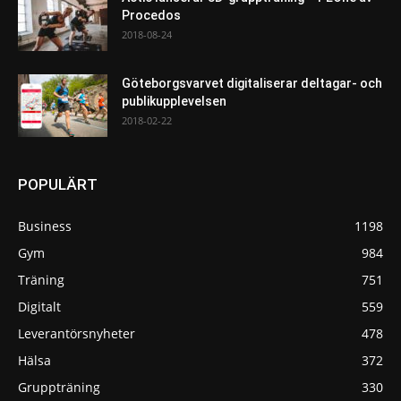
Procedos
2018-08-24
Göteborgsvarvet digitaliserar deltagar- och
publikupplevelsen
2018-02-22
POPULÄRT
Business
1198
Gym
984
Träning
751
Digitalt
559
Leverantörsnyheter
478
Hälsa
372
Gruppträning
330