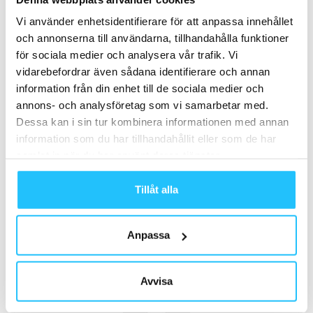
Vi använder enhetsidentifierare för att anpassa innehållet
och annonserna till användarna, tillhandahålla funktioner
TAGGAR
marknadsföring
Strategi
SWOT
för sociala medier och analysera vår trafik. Vi
vidarebefordrar även sådana identifierare och annan
information från din enhet till de sociala medier och
annons- och analysföretag som vi samarbetar med.
Dessa kan i sin tur kombinera informationen med annan
information som du har tillhandahållit eller som de har
samlat in när du har använt deras tjänster.
Förra artikeln
Nästa artikel
Tillåt alla
Itrim satsar på InBody
Jens Danerhall ny sverigechef
för Actic
Anpassa
Avvisa