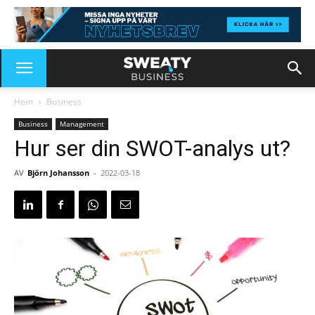
Hem
Business
Business
Management
Hur ser din SWOT-analys ut?
AV
Björn Johansson
-
2022-03-18