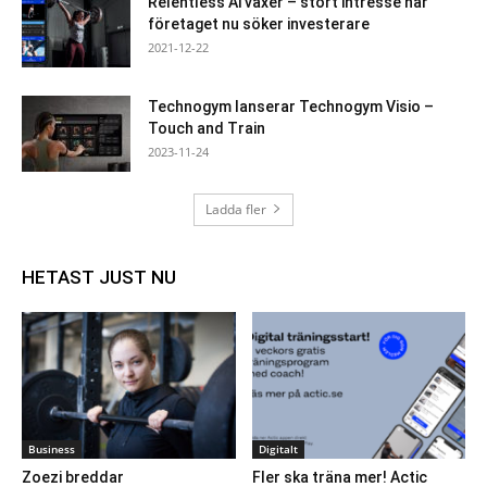
Relentless Ai växer – stort intresse när
företaget nu söker investerare
2021-12-22
Technogym lanserar Technogym Visio –
Touch and Train
2023-11-24
Ladda fler
HETAST JUST NU
Business
Digitalt
Zoezi breddar
Fler ska träna mer! Actic