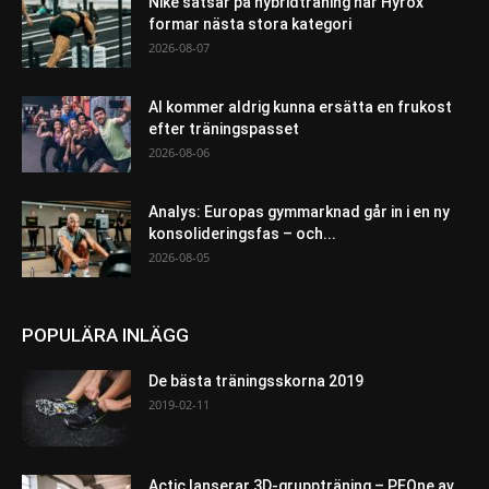
Nike satsar på hybridträning när Hyrox
formar nästa stora kategori
2026-08-07
AI kommer aldrig kunna ersätta en frukost
efter träningspasset
2026-08-06
Analys: Europas gymmarknad går in i en ny
konsolideringsfas – och...
2026-08-05
POPULÄRA INLÄGG
De bästa träningsskorna 2019
2019-02-11
Actic lanserar 3D-gruppträning – PEOne av