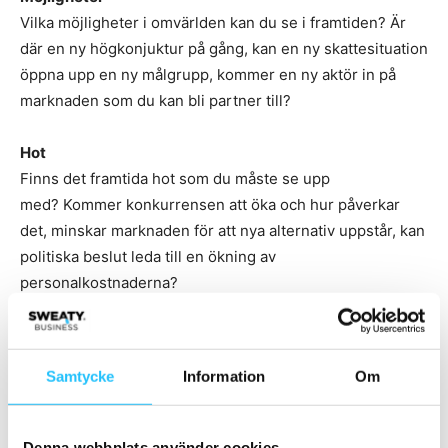
Vilka möjligheter i omvärlden kan du se i framtiden? Är
där en ny högkonjuktur på gång, kan en ny skattesituation
öppna upp en ny målgrupp, kommer en ny aktör in på
marknaden som du kan bli partner till?
Hot
Finns det framtida hot som du måste se upp
med? Kommer konkurrensen att öka och hur påverkar
det, minskar marknaden för att nya alternativ uppstår, kan
politiska beslut leda till en ökning av
personalkostnaderna?
Resultatet av er SWOT-analys ska leda till en tydlig
strategi som utvecklar era styrkor och öppnar upp för nya
Samtycke
Information
Om
möjligheter.
Denna webbplats använder cookies