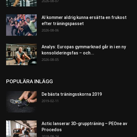
2026-08-07
AI kommer aldrig kunna ersätta en frukost
efter träningspasset
2026-08-06
Analys: Europas gymmarknad går in i en ny
konsolideringsfas – och...
2026-08-05
POPULÄRA INLÄGG
De bästa träningsskorna 2019
2019-02-11
Actic lanserar 3D-gruppträning – PEOne av
Procedos
2018-08-24