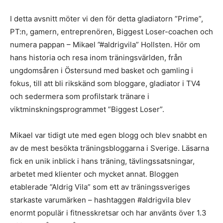
I detta avsnitt möter vi den för detta gladiatorn ”Prime”,
PT:n, gamern, entreprenören, Biggest Loser-coachen och
numera pappan – Mikael ”#aldrigvila” Hollsten. Hör om
hans historia och resa inom träningsvärlden, från
ungdomsåren i Östersund med basket och gamling i
fokus, till att bli rikskänd som bloggare, gladiator i TV4
och sedermera som profilstark tränare i
viktminskningsprogrammet ”Biggest Lo
ser”.
Mikael var tidigt ute med egen blogg och blev snabbt en
av de mest besökta träningsbloggarna i Sverige. Läsarna
fick en unik inblick i hans träning, tävlingssatsningar,
arbetet med klienter och mycket annat. Bloggen
etablerade ”Aldrig Vila” som ett av träningssveriges
starkaste varumärken – hashtaggen #aldrigvila blev
enormt populär i fitnesskretsar och har använts över 1.3