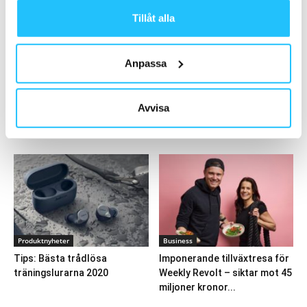
Tillåt alla
Fitness Brands ny distributör åt Indoor
Cycling Group
2018-01-06
Anpassa
Ladda fler
Avvisa
HETAST JUST NU
Produktnyheter
Business
Tips: Bästa trådlösa
Imponerande tillväxtresa för
träningslurarna 2020
Weekly Revolt – siktar mot 45
miljoner kronor...