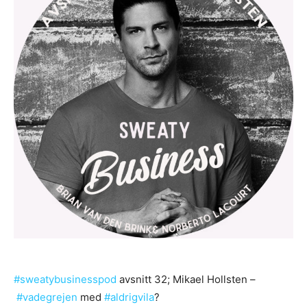
#
sweatybusinesspod
avsnitt 32; Mikael Hollsten –
#
vadegrejen
med
#
aldrigvila
?