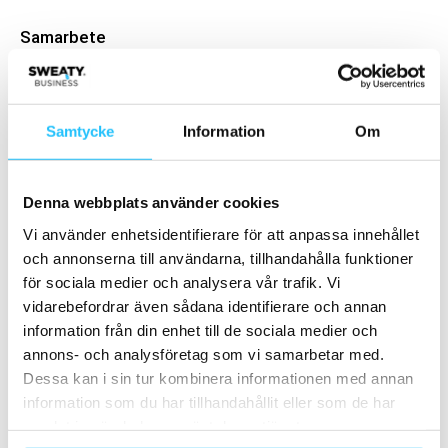
Samarbete
- Annons -
Samtycke
Information
Om
MEST POPULÄRA
#vadegrejen med Titan Fitness Camp? –
Denna webbplats använder cookies
Fredric Kim Lindholm
Vi använder enhetsidentifierare för att anpassa innehållet
2018-11-28
och annonserna till användarna, tillhandahålla funktioner
för sociala medier och analysera vår trafik. Vi
Apple lanserar träningsapp
vidarebefordrar även sådana identifierare och annan
2020-04-29
information från din enhet till de sociala medier och
annons- och analysföretag som vi samarbetar med.
Dessa kan i sin tur kombinera informationen med annan
Nya Metropolis Health Club
information som du har tillhandahållit eller som de har
2020-08-27
samlat in när du har använt deras tjänster.