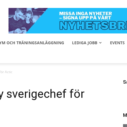
 GYM OCH TRÄNINGSANLÄGGNING
LEDIGA JOBB
EVENTS
för Actic
S
y sverigechef för
M