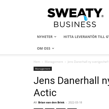
Sweaty
Business
NYHETER
HITTA LEVERANTÖR TILL
OM OSS
Hem
Management
Jens Danerhall ny sverigechef 
Management
Jens Danerhall n
Actic
AV
Brian van den Brink
-
2022-03-18