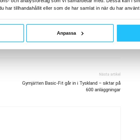
nnons- och analysföretag som vi samarbetar med. Dessa kan i sin
har tillhandahållit eller som de har samlat in när du har använt 
Leif Nilsen
Martin Arent
Olav Thorstad
Anpassa
Nästa artikel
Gymjätten Basic-Fit går in i Tyskland – siktar på
600 anläggningar