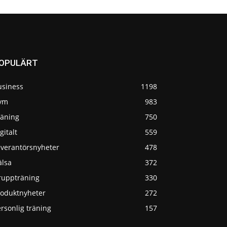
OPULÄRT
usiness
1198
ym
983
räning
750
gitalt
559
everantörsnyheter
478
älsa
372
ruppträning
330
roduktnyheter
272
rsonlig träning
157