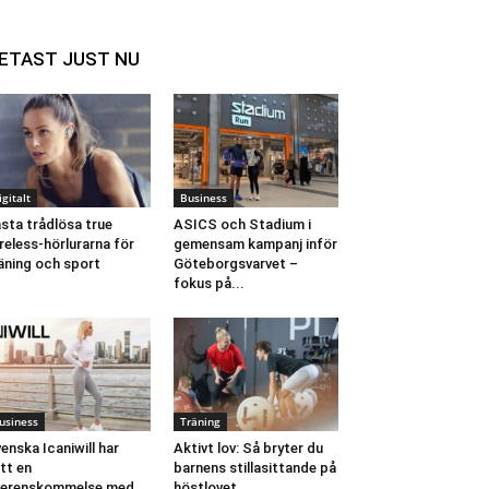
ETAST JUST NU
igitalt
Business
sta trådlösa true
ASICS och Stadium i
reless-hörlurarna för
gemensam kampanj inför
äning och sport
Göteborgsvarvet –
fokus på...
usiness
Träning
enska Icaniwill har
Aktivt lov: Så bryter du
tt en
barnens stillasittande på
verenskommelse med
höstlovet