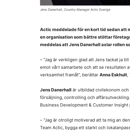
Jens Danerhall, Country Manager Actic Sverige
Actic meddelade för en kort tid sedan att 
en organisation som bättre stöttar företag
meddelas att Jens Danerhall axlar rollen
– ”Jag är verkligen glad att Jens tackat ja 
emot vårt samarbete och att se resultaten av 
verksamhet framåt”, berättar
Anna Eskhult
,
Jens Danerhall
är utbildad civilekonom och 
försäljning, controlling och affärsutvecklin
Business Development & Customer Insight p
– “Jag är otroligt motiverad att ta mig an de
Team Actic, bygga ett starkt och lokalanpas