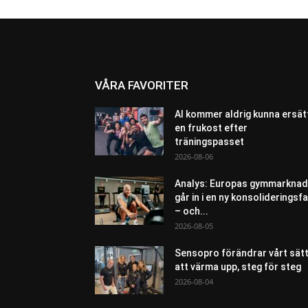
VÅRA FAVORITER
AI kommer aldrig kunna ersät
en frukost efter
träningspasset
2026-08-06
Analys: Europas gymmarknad
går in i en ny konsolideringsf
– och...
2026-08-05
Sensopro förändrar vårt sät
att värma upp, steg för steg
2026-08-04