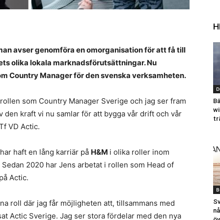
H
man avser genomföra en omorganisation för att få till
ets olika lokala marknadsförutsättningar. Nu
 som Country Manager för den svenska verksamheten.
D
till rollen som Country Manager Sverige och jag ser fram
Bä
wi
den kraft vi nu samlar för att bygga vår drift och vår
tr
 Tf VD Actic.
har haft en lång karriär på
H&M
i olika roller inom
g. Sedan 2020 har Jens arbetat i rollen som Head of
å Actic.
B
Sv
nna roll där jag får möjligheten att, tillsammans med
nå
sat Actic Sverige. Jag ser stora fördelar med den nya
ö