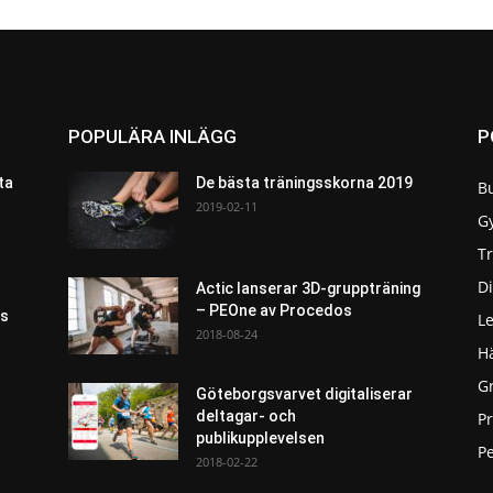
POPULÄRA INLÄGG
P
ta
De bästa träningsskorna 2019
B
2019-02-11
G
T
Di
Actic lanserar 3D-gruppträning
– PEOne av Procedos
as
L
2018-08-24
H
G
Göteborgsvarvet digitaliserar
t
deltagar- och
P
publikupplevelsen
Pe
2018-02-22