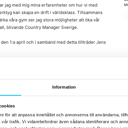
tar jag med mig mina erfarenheter om hur vi med
Un
rktyg kan skapa en drift i världsklass. Tillsammans
rka våra gym ser jag stora möjligheter att öka vår
all, blivande Country Manager Sverige.
 den 1:a april och i samband med detta tillträder Jens
uari i år,
Leif Nilsen
är, sedan december 2021,
Martin Arent
khult
.
Information
ebruari i år,
Olav Thorstad
cookies
e för att anpassa innehållet och annonserna till användarna, tillh
vår trafik. Vi vidarebefordrar även sådana identifierare och anna