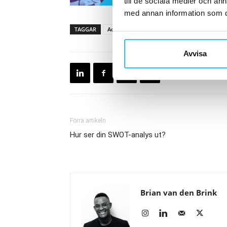
till de sociala medier och a
med annan information som du 
TAGGAR
Actic
Anna Eskhult
Jens Danerhall
Avvisa
Förra artikeln
Hur ser din SWOT-analys ut?
Brian van den Brink