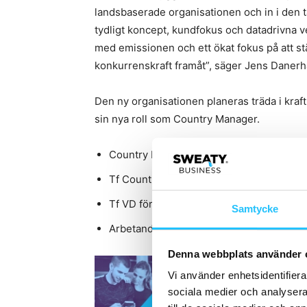
landsbaserade organisationen och in i den 
tydligt koncept, kundfokus och datadrivna ve
med emissionen och ett ökat fokus på att stä
konkurrenskraft framåt”, säger Jens Danerh
Den ny organisationen planeras träda i kraft
sin nya roll som Country Manager.
Country Manager för Norge är, sedan febr
Tf Country Manager för Actic Tyskland 
Tf VD för Actic Group är fortsatt
Anna Es
Samtycke
Arbetande styrelseordförande är, sedan f
Denna webbplats använder 
Vi använder enhetsidentifierar
sociala medier och analysera 