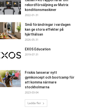
Casall PRO rapporterar om
rekordförsäljning av Matrix
konditionsmaskiner
2022-01-31
Små förändringar i vardagen
kan ge stora effekter på
hjärthälsan
2026-05-31
EXOS Education
2019-07-31
Friskis lanserar nytt
gymkoncept och bootcamp för
att komma närmare
stockholmarna
2023-03-04
Ladda fler