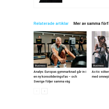
Relaterade artiklar
Mer av samma förf
Business
Business
Analys: Europas gymmarknad går in i
Actic söker
en ny konsolideringsfas – och
med omnej
Sverige följer samma väg