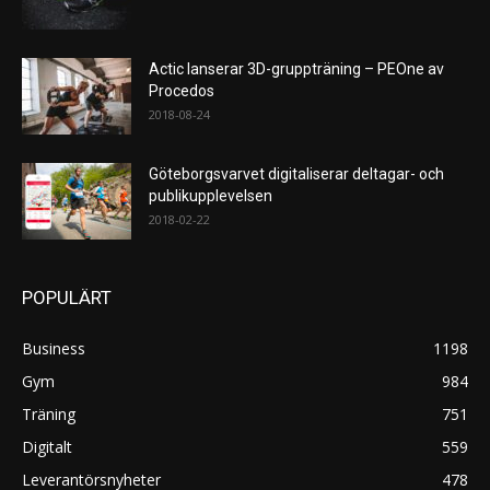
Actic lanserar 3D-gruppträning – PEOne av
Procedos
2018-08-24
Göteborgsvarvet digitaliserar deltagar- och
publikupplevelsen
2018-02-22
POPULÄRT
Business
1198
Gym
984
Träning
751
Digitalt
559
Leverantörsnyheter
478