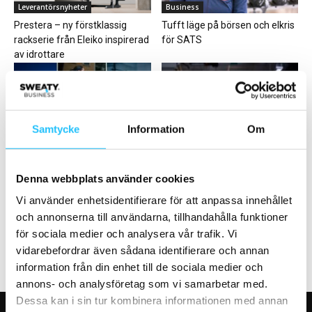
Leverantörsnyheter
Business
Prestera – ny förstklassig
Tufft läge på börsen och elkris
rackserie från Eleiko inspirerad
för SATS
av idrottare
Samtycke
Information
Om
Business
Business
Garmin bygger ett komplett
Friskis&Svettis Malmö söker
Denna webbplats använder cookies
träningsekosystem genom
Träningschef
förvärven av TrainHeroic och
Vi använder enhetsidentifierare för att anpassa innehållet
TrainingPeaks
och annonserna till användarna, tillhandahålla funktioner
för sociala medier och analysera vår trafik. Vi
vidarebefordrar även sådana identifierare och annan
information från din enhet till de sociala medier och
annons- och analysföretag som vi samarbetar med.
Dessa kan i sin tur kombinera informationen med annan