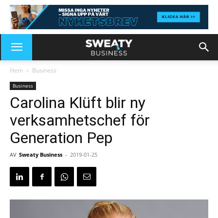
Hem
Business
Business
Carolina Klüft blir ny
verksamhetschef för
Generation Pep
AV
Sweaty Business
-
2019-01-25