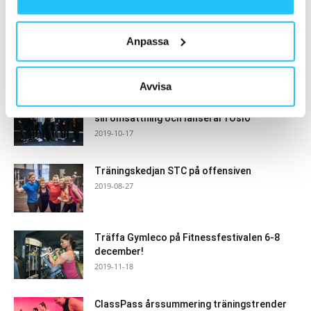
- Annons -
Anpassa
MEST POPULÄRA
Avvisa
Träningsappen Bruce expanderar – dubblar
sin omsättning och lanserar i Oslo
2019-10-17
Träningskedjan STC på offensiven
2019-08-27
Träffa Gymleco på Fitnessfestivalen 6-8
december!
2019-11-18
ClassPass årssummering träningstrender