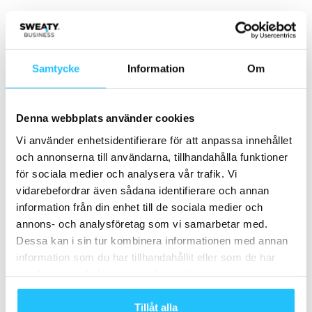
Relaterade artiklar
Mer av samma författare
Pep-rapporten 2023: ”Endast två av
Samtycke
Information
Om
tio barn och ungdomar rör sig enligt
rekommendationen”
Hälsa
Denna webbplats använder cookies
Carolina Klüft, Generation Pep –
Vi använder enhetsidentifierare för att anpassa innehållet
Sweaty Business podcast #97
och annonserna till användarna, tillhandahålla funktioner
Hälsa
för sociala medier och analysera vår trafik. Vi
vidarebefordrar även sådana identifierare och annan
Nya parker i Göteborg ska peppa till
information från din enhet till de sociala medier och
mer rörelse bland socioekonomiskt
annons- och analysföretag som vi samarbetar med.
utsatta
Hälsa
Dessa kan i sin tur kombinera informationen med annan
information som du har tillhandahållit eller som de har
samlat in när du har använt deras tjänster.
Samarbete
Tillåt alla