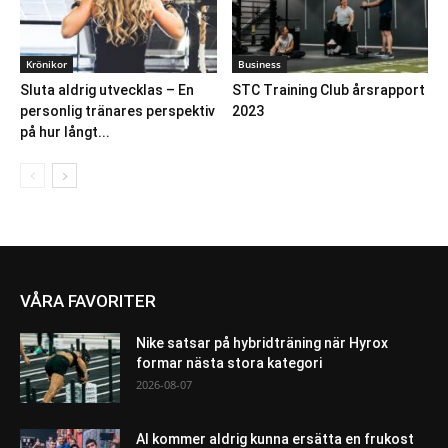
Krönikor
Business
Sluta aldrig utvecklas – En
STC Training Club årsrapport
personlig tränares perspektiv
2023
på hur långt...
VÅRA FAVORITER
Nike satsar på hybridträning när Hyrox
formar nästa stora kategori
2026-08-07
AI kommer aldrig kunna ersätta en frukost