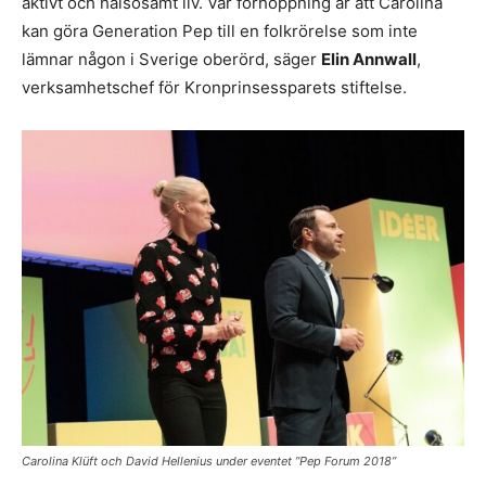
aktivt och hälsosamt liv. Vår förhoppning är att Carolina
kan göra Generation Pep till en folkrörelse som inte
lämnar någon i Sverige oberörd, säger
Elin Annwall
,
verksamhetschef för Kronprinsessparets stiftelse.
Carolina Klüft och David Hellenius under eventet ”Pep Forum 2018”