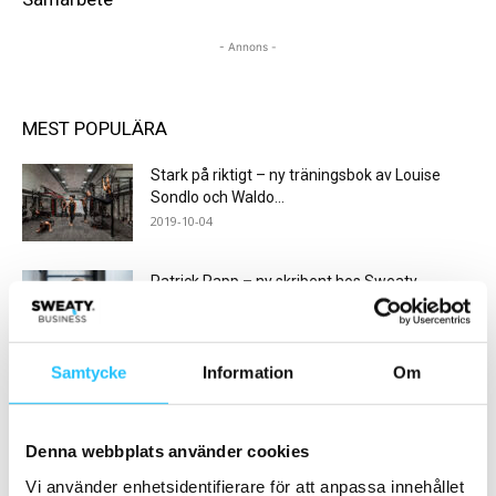
- Annons -
MEST POPULÄRA
Stark på riktigt – ny träningsbok av Louise
Sondlo och Waldo...
2019-10-04
Patrick Rapp – ny skribent hos Sweaty
Business
2019-10-06
Samtycke
Information
Om
Eleiko storsatsar – flyttar nordamerikanska
kontoret till Austin, Texas
2021-02-08
Denna webbplats använder cookies
Vi använder enhetsidentifierare för att anpassa innehållet
36th Gym i Enköping – Nytt premiumgym och