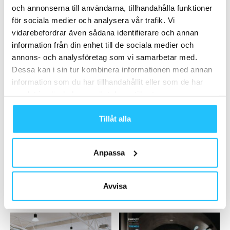
och annonserna till användarna, tillhandahålla funktioner
kampsportcenter
för sociala medier och analysera vår trafik. Vi
2019-10-07
vidarebefordrar även sådana identifierare och annan
information från din enhet till de sociala medier och
Ladda fler
annons- och analysföretag som vi samarbetar med.
Dessa kan i sin tur kombinera informationen med annan
HETAST JUST NU
information som du har tillhandahållit eller som de har
samlat in när du har använt deras tjänster.
Tillåt alla
Anpassa
Sweaty Business Podcast
Digitalt
Podcast: FitTech-trender 2025:
Les Mills lanserar ny digital
AI, integration och den
hybridlösning – Les Mills
Avvisa
mänskliga touchen
Content