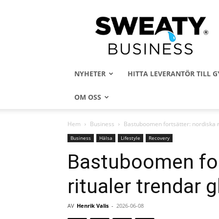
Sweaty
Business
NYHETER
HITTA LEVERANTÖR TILL
OM OSS
Hem
Business
Bastuboomen fortsätter: nordiska r
Business
Hälsa
Lifestyle
Recovery
Bastuboomen for
ritualer trendar g
AV
Henrik Valis
-
2026-06-08