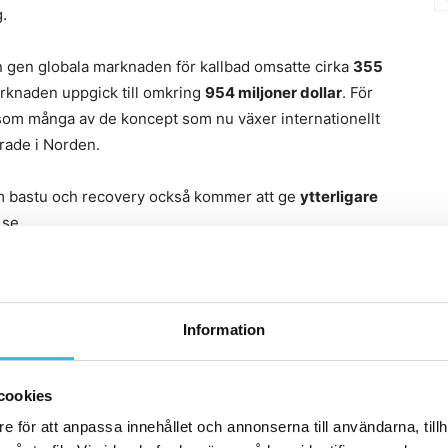
.
 gen globala marknaden för kallbad omsatte cirka
355
knaden uppgick till omkring
954 miljoner dollar
. För
rsom många av de koncept som nu växer internationellt
erade i Norden.
nom bastu och recovery också kommer att ge
ytterligare
 se.
 material från
Fitt Insider.
Information
nsamhet
cookies
e för att anpassa innehållet och annonserna till användarna, tillh