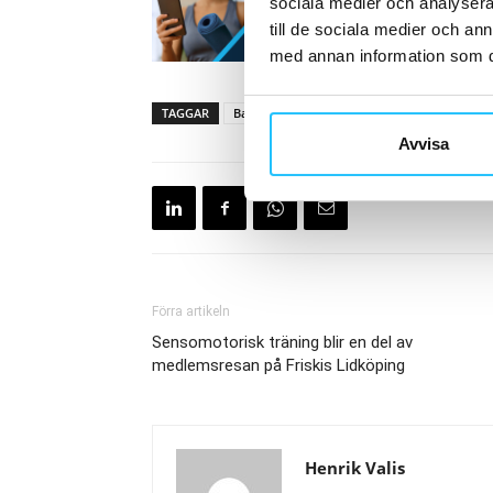
sociala medier och analysera 
till de sociala medier och a
med annan information som du 
TAGGAR
Bastu
Fitt Insider
Recovery
Sacred
Avvisa
Förra artikeln
Sensomotorisk träning blir en del av
medlemsresan på Friskis Lidköping
Henrik Valis