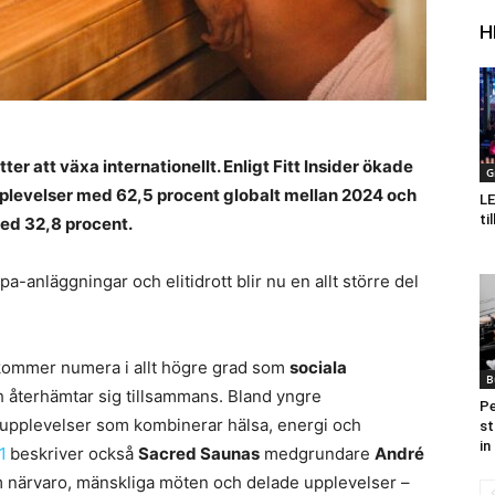
H
ter att växa internationellt. Enligt Fitt Insider ökade
G
pplevelser med 62,5 procent globalt mellan 2024 och
LE
ti
ed 32,8 procent.
-anläggningar och elitidrott blir nu en allt större del
ommer numera i allt högre grad som
sociala
B
återhämtar sig tillsammans. Bland yngre
Pe
 upplevelser som kombinerar hälsa, energi och
st
in
1
beskriver också
Sacred Saunas
medgrundare
André
om närvaro, mänskliga möten och delade upplevelser –