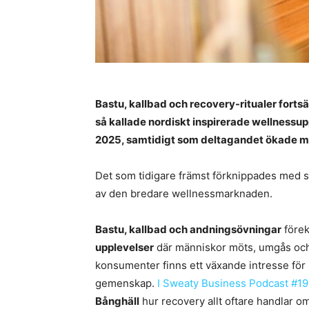
Bastu, kallbad och recovery-ritualer fortsät
så kallade nordiskt inspirerade wellnessu
2025, samtidigt som deltagandet ökade m
Det som tidigare främst förknippades med spa
av den bredare wellnessmarknaden.
Bastu, kallbad och andningsövningar
förek
upplevelser
där människor möts, umgås och 
konsumenter finns ett växande intresse för
gemenskap.
I Sweaty Business Podcast #19
Bånghäll
hur recovery allt oftare handlar 