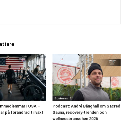
attare
Business
gymmedlemmar i USA –
Podcast: André Bånghäll om Sacred
ar på förändrad tillväxt
Sauna, recovery-trenden och
wellnessbranschen 2026