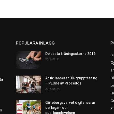
POPULÄRA INLÄGG
P
De bästa träningsskorna 2019
B
a
2019-02-11
G
T
Di
Actic lanserar 3D-gruppträning
ta
– PEOne av Procedos
L
2018-08-24
H
G
Göteborgsvarvet digitaliserar
deltagar- och
P
as
publikupplevelsen