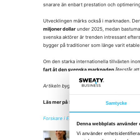
snarare än enbart prestation och optimering
Utvecklingen märks också i marknaden. Den
miljoner dollar
under 2025, medan bastumar
svenska aktörer är trenden intressant efte
bygger på traditioner som länge varit etabl
Om den starka internationella tillväxten i
fart åt den svenska marknaden
återstår att
Artikeln bygger på och är bearbetad utifrån
Läs mer på Sweaty Business
:
Samtycke
Forskare i England: Bastubad kan minska e
Denna webbplats använder 
Vi använder enhetsidentifierar