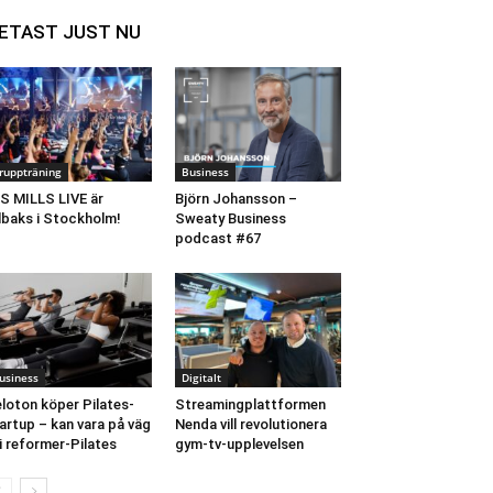
ETAST JUST NU
ruppträning
Business
S MILLS LIVE är
Björn Johansson –
llbaks i Stockholm!
Sweaty Business
podcast #67
usiness
Digitalt
loton köper Pilates-
Streamingplattformen
artup – kan vara på väg
Nenda vill revolutionera
 i reformer-Pilates
gym-tv-upplevelsen