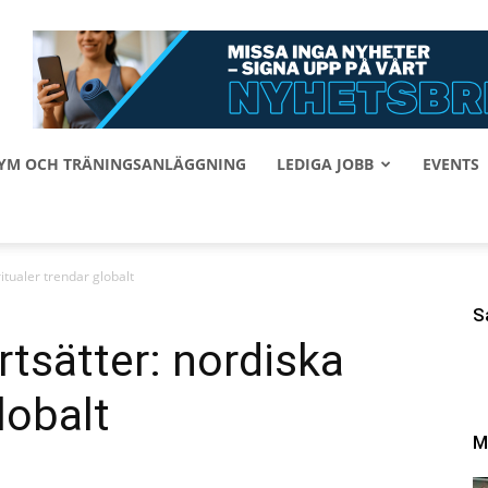
 GYM OCH TRÄNINGSANLÄGGNING
LEDIGA JOBB
EVENTS
itualer trendar globalt
S
tsätter: nordiska
lobalt
M