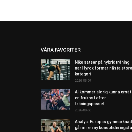
VÅRA FAVORITER
Nike satsar på hybridträning
när Hyrox formar nästa stor
kategori
2026-08-07
AI kommer aldrig kunna ersät
en frukost efter
träningspasset
2026-08-06
Analys: Europas gymmarknad
går in i en ny konsolideringsf