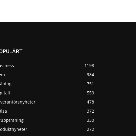
OPULÄRT
usiness
1198
ym
984
räning
751
gitalt
559
everantörsnyheter
478
älsa
372
ruppträning
330
roduktnyheter
272