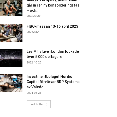
Analys: Europas gymmarknad
går in i en ny konsolideringsfas
– och...
2026-08-05
FIBO-mässan 13-16 april 2023
2023-01-15
Les Mills Live i London lockade
över 5 000 deltagare
2022-10-26
Investmentbolaget Nordic
Capital förvärvar BRP Systems
av Valedo
2024-05-21
Ladda fler