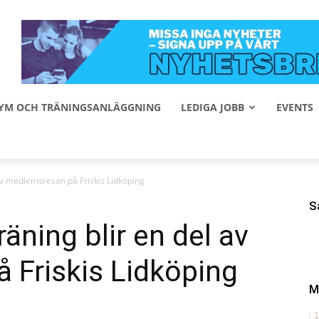
 GYM OCH TRÄNINGSANLÄGGNING
LEDIGA JOBB
EVENTS
av medlemsresan på Friskis Lidköping
S
äning blir en del av
 Friskis Lidköping
M