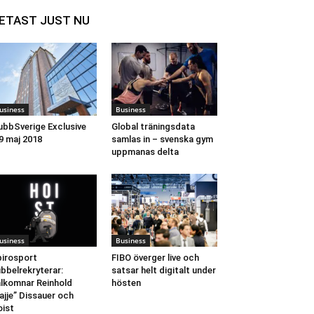
ETAST JUST NU
usiness
Business
ubbSverige Exclusive
Global träningsdata
9 maj 2018
samlas in – svenska gym
uppmanas delta
usiness
Business
irosport
FIBO överger live och
bbelrekryterar:
satsar helt digitalt under
lkomnar Reinhold
hösten
ajje” Dissauer och
ist