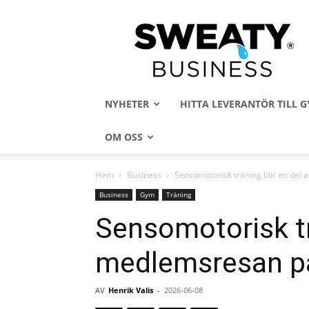
Sweaty
Business
NYHETER
HITTA LEVERANTÖR TILL
OM OSS
Hem
Business
Sensomotorisk träning blir en del 
Business
Gym
Träning
Sensomotorisk tr
medlemsresan på
AV
Henrik Valis
-
2026-06-08