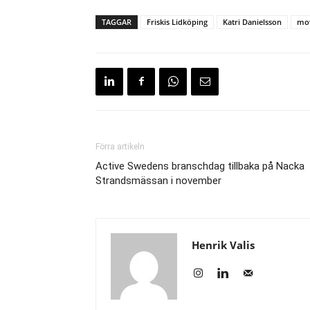
TAGGAR
Friskis Lidköping
Katri Danielsson
mov
Förra artikeln
Active Swedens branschdag tillbaka på Nacka
Strandsmässan i november
Henrik Valis