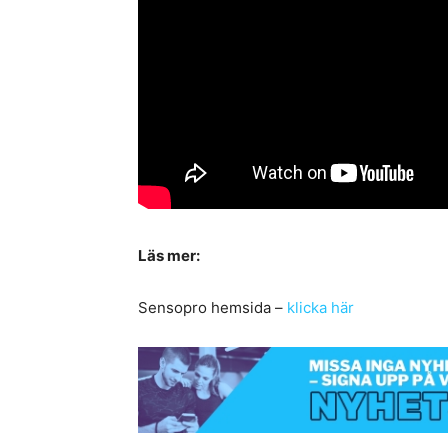
Läs mer:
Sensopro hemsida –
klicka här