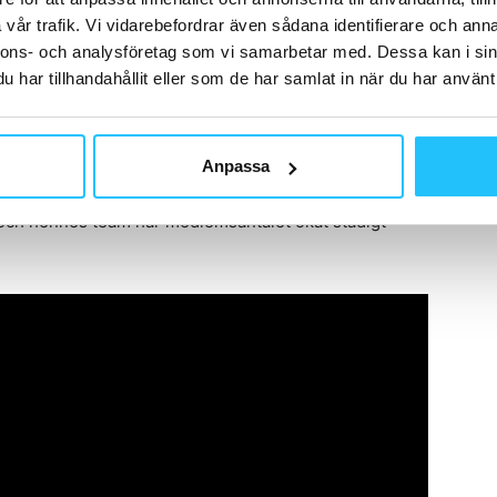
att nå en bredare målgrupp vill
Friskis Lidköping
sänka
vår trafik. Vi vidarebefordrar även sådana identifierare och anna
att komma igång och skapa hållbara rutiner.
nnons- och analysföretag som vi samarbetar med. Dessa kan i sin
har tillhandahållit eller som de har samlat in när du har använt 
idköping sänka trösklarna till träning och göra det
utiner. Korta och målinriktade pass är en viktig del av
går i träningsupplägget.
Anpassa
ch hennes team har medlemsantalet ökat stadigt