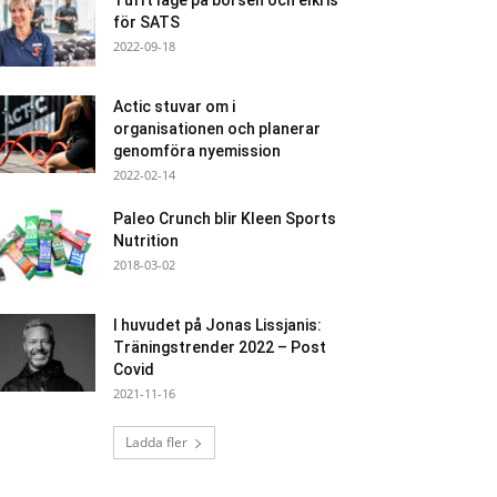
Tufft läge på börsen och elkris
för SATS
2022-09-18
Actic stuvar om i
organisationen och planerar
genomföra nyemission
2022-02-14
Paleo Crunch blir Kleen Sports
Nutrition
2018-03-02
I huvudet på Jonas Lissjanis:
Träningstrender 2022 – Post
Covid
2021-11-16
Ladda fler