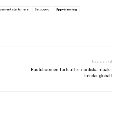
ement starts here
Sensopro
Uppvärmning
Nästa artikel
Bastuboomen fortsätter: nordiska ritualer
trendar globalt