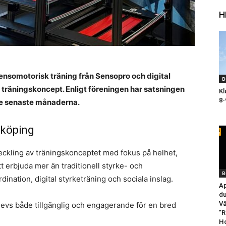
H
sensomotorisk träning från Sensopro och digital
B
 träningskoncept. Enligt föreningen har satsningen
Kl
8-
 de senaste månaderna.
dköping
ckling av träningskonceptet med fokus på helhet,
tt erbjuda mer än traditionell styrke- och
B
nation, digital styrketräning och sociala inslag.
Ap
du
Vä
levs både tillgänglig och engagerande för en bred
”R
Ho