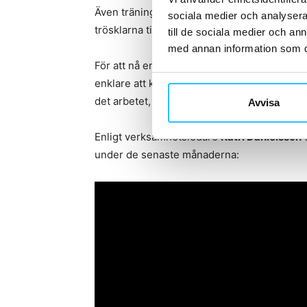
Även träningsupplägget har förändrats. För 
sociala medier och analysera 
trösklarna till träning och göra det enklare 
till de sociala medier och a
med annan information som du 
För att nå en bredare målgrupp vill Friskis L
enklare att komma igång och skapa hållbara r
det arbetet, där både Sensopro och EGYM in
Avvisa
Enligt verksamhetsledare
Katri Danielsson
o
under de senaste månaderna: