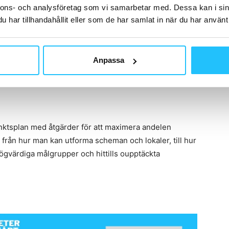
nnons- och analysföretag som vi samarbetar med. Dessa kan i sin
t.
har tillhandahållit eller som de har samlat in när du har använt 
gt, datadrivet recept på hur de kan växa långsiktigt,
ational. Genom att fokusera på MVP-medlemmarna och
Anpassa
m, kan man öka både retention och yteffektivitet,
at träningscommunity.
nktsplan med åtgärder för att maximera andelen
från hur man kan utforma scheman och lokaler, till hur
gvärdiga målgrupper och hittills oupptäckta