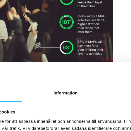
Information
cookies
ikten av att utforma verksamheten så att den möter
ostnader för lokalytor ökar pekar studien särskilt på
e för att anpassa innehållet och annonserna till användarna, tillh
vår trafik. Vi vidarebefordrar även sådana identifierare och anna
 och att satsa på de delar av verksamheten som