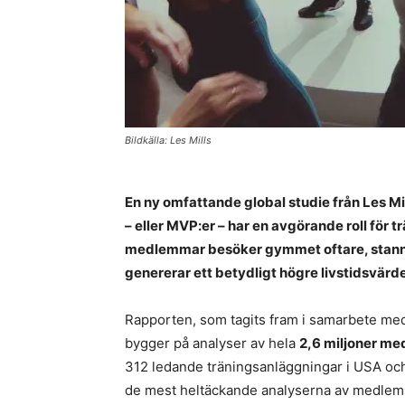
Bildkälla: Les Mills
En ny omfattande global studie från Les Mil
– eller MVP:er – har en avgörande roll för
medlemmar besöker gymmet oftare, stanna
genererar ett betydligt högre livstidsvär
Rapporten, som tagits fram i samarbete me
bygger på analyser av hela
2,6 miljoner m
312 ledande träningsanläggningar i USA och Eu
de mest heltäckande analyserna av medlem