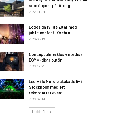
Medley driftar nya Täby simhall
som öppnar på lördag
2022-11-24
Ecdesign fyllde 20 år med
jubileumsfest i Örebro
2023-06-19
Concept blir exklusiv nordisk
EGYM-distributör
2023-12-21
Les Mills Nordic skakade liv i
Stockholm med ett
rekordartat event
2023-09-14
Ladda fler