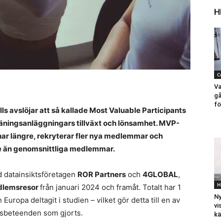
H
C
Va
gå
fö
ls avslöjar att så kallade Most Valuable Participants
 träningsanläggningars tillväxt och lönsamhet. MVP-
r längre, rekryterar fler nya medlemmar och
de än genomsnittliga medlemmar.
d datainsiktsföretagen
ROR Partners
och
4GLOBAL
,
H
edlemsresor
från januari 2024 och framåt. Totalt har 1
Ny
ropa deltagit i studien – vilket gör detta till en av
vi
sbeteenden som gjorts.
kä