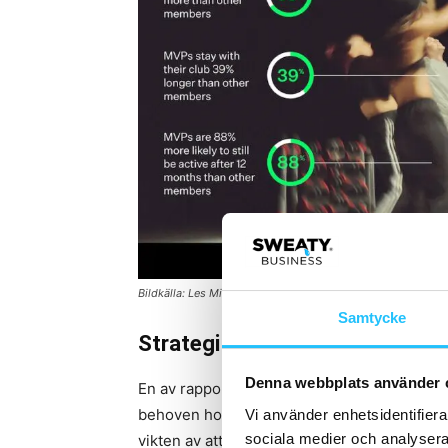
Bildkälla: Les Mills
Samtycke
Strategi för hållbar tillväxt
Denna webbplats använder 
En av rapportens viktigaste slutsatser är v
behoven hos MVP-segmentet. I takt med att k
Vi använder enhetsidentifierar
sociala medier och analysera 
vikten av att optimera varje kvadratmeter –