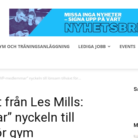
 GYM OCH TRÄNINGSANLÄGGNING
LEDIGA JOBB
EVENTS
VP-medlemmar” nyckeln till lönsam tillväxt för...
S
 från Les Mills:
 nyckeln till
M
ör gym