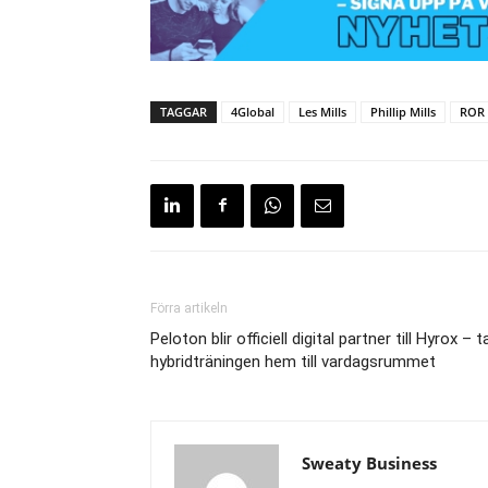
TAGGAR
4Global
Les Mills
Phillip Mills
ROR 
Förra artikeln
Peloton blir officiell digital partner till Hyrox – t
hybridträningen hem till vardagsrummet
Sweaty Business