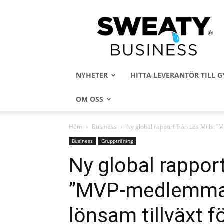
Sweaty
Business
NYHETER
HITTA LEVERANTÖR TILL
OM OSS
Hem
Business
Ny global rapport från Les Mills: ”M
Business
Gruppträning
Ny global rapport
”MVP-medlemmar”
lönsam tillväxt f