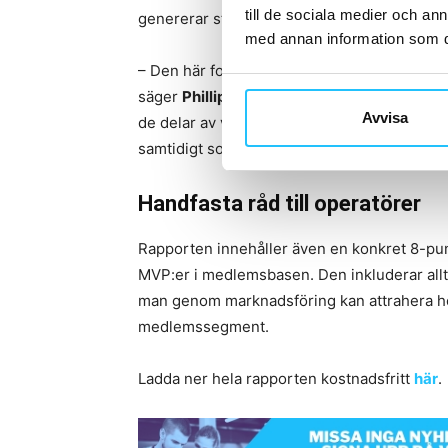
till de sociala medier och a
genererar störst bidragsmarginal per ytenhe
med annan information som du 
– Den här forskningen ger gymägare ett tydli
säger
Phillip Mills
, VD för Les Mills Intern
Avvisa
de delar av verksamheten som bäst tjänar de
samtidigt som man bygger ett framtidssäkr
Handfasta råd till operatörer
Rapporten innehåller även en konkret 8-pu
MVP:er i medlemsbasen. Den inkluderar allt 
man genom marknadsföring kan attrahera hö
medlemssegment.
Ladda ner hela rapporten kostnadsfritt
här
.