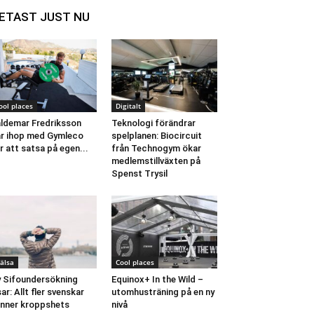
ETAST JUST NU
ool places
Digitalt
ldemar Fredriksson
Teknologi förändrar
r ihop med Gymleco
spelplanen: Biocircuit
r att satsa på egen...
från Technogym ökar
medlemstillväxten på
Spenst Trysil
älsa
Cool places
 Sifoundersökning
Equinox+ In the Wild –
sar: Allt fler svenskar
utomhusträning på en ny
nner kroppshets
nivå