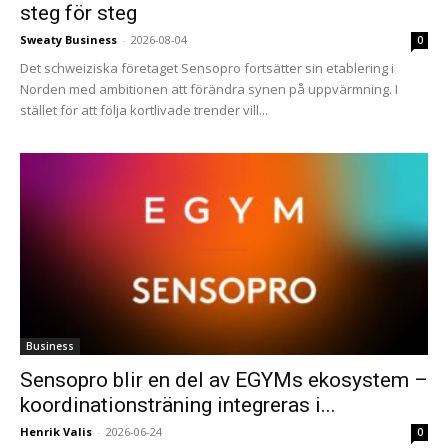
steg för steg
Sweaty Business
-
2026-08-04
0
Det schweiziska företaget Sensopro fortsätter sin etablering i
Norden med ambitionen att förändra synen på uppvärmning. I
stället för att följa kortlivade trender vill...
Business
Sensopro blir en del av EGYMs ekosystem –
koordinationsträning integreras i...
Henrik Valis
-
2026-06-24
0