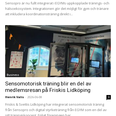
Sensopro är nu fullt integrerat i EGYMs uppkopplade tränings- och
hälsoekosystem. Integrationen gör det möjligt för gym och tränare
att inkludera koordinationsträning direkt i...
Business
Sensomotorisk träning blir en del av
medlemsresan på Friskis Lidköping
Henrik Valis
-
2026-06-08
0
Friskis & Svettis Lidköping har integrerat sensomotorisk träning
från Sensopro och digital styrketräning från EGYM som en del av
sitt träningskoncept. Enligt föreningen har...