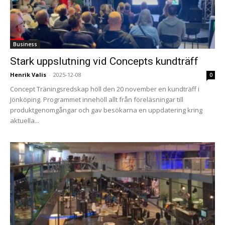
Business
Stark uppslutning vid Concepts kundträff
Henrik Valis
-
2025-12-08
0
Concept Träningsredskap höll den 20 november en kundträff i
Jönköping. Programmet innehöll allt från föreläsningar till
produktgenomgångar och gav besökarna en uppdatering kring
aktuella...