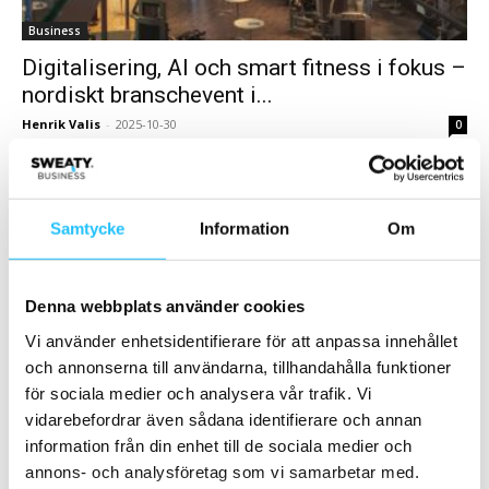
Business
Digitalisering, AI och smart fitness i fokus –
nordiskt branschevent i...
Henrik Valis
-
2025-10-30
0
Den 20 november samlar Concept branschaktörer från hela
Norden till en dag där digitalisering, AI och smarta
träningslösningar står i fokus. Bland höjdpunkterna finns...
Samtycke
Information
Om
Denna webbplats använder cookies
Vi använder enhetsidentifierare för att anpassa innehållet
och annonserna till användarna, tillhandahålla funktioner
för sociala medier och analysera vår trafik. Vi
vidarebefordrar även sådana identifierare och annan
information från din enhet till de sociala medier och
Business
annons- och analysföretag som vi samarbetar med.