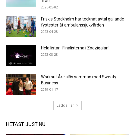
Trac...
2025-05-02
Friskis Stockholm har tecknat avtal gällande
fystester åt ambulanssjukvården
2023-04-28
Hela listan: Finalisterna i Zoezigalan!
2023-08-28
Workout Åre slås samman med Sweaty
Business
2019-01-17
Ladda fler
HETAST JUST NU