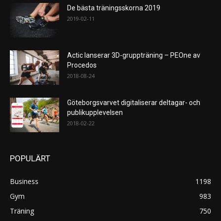
De bästa träningsskorna 2019
2019-02-11
Actic lanserar 3D-gruppträning – PEOne av
Procedos
2018-08-24
Göteborgsvarvet digitaliserar deltagar- och
publikupplevelsen
2018-02-22
POPULÄRT
Business
1198
Gym
983
Träning
750