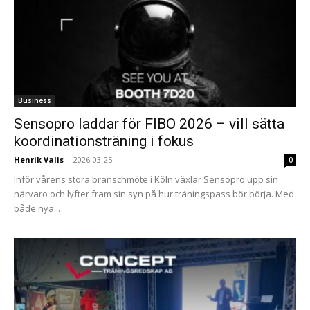
Business
Sensopro laddar för FIBO 2026 – vill sätta
koordinations­träning i fokus
Henrik Valis
-
2026-03-25
0
Inför vårens stora branschmöte i Köln växlar Sensopro upp sin
närvaro och lyfter fram sin syn på hur träningspass bör börja. Med
både nya...