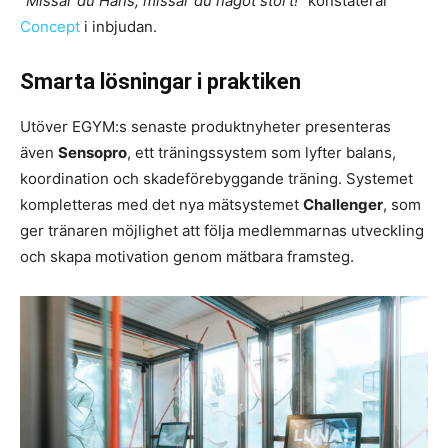
”Missar du Hans, missar du något stort!”
konstaterar
Concept
i inbjudan.
Smarta lösningar i praktiken
Utöver EGYM:s senaste produktnyheter presenteras
även
Sensopro
, ett träningssystem som lyfter balans,
koordination och skadeförebyggande träning. Systemet
kompletteras med det nya mätsystemet
Challenger
, som
ger tränaren möjlighet att följa medlemmarnas utveckling
och skapa motivation genom mätbara framsteg.