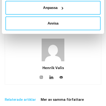
Förra artikeln
Nästa artikel
Anpassa
Apollo Sports blir ny partner till
BRP söker Digital Marketing
Sweaty Business –
Specialist
träningsresor i stark tillväxt
Avvisa
Henrik Valis
Relaterade artiklar
Mer av samma författare