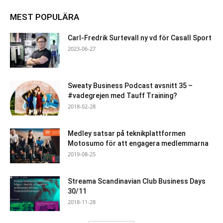
MEST POPULÄRA
Carl-Fredrik Surtevall ny vd för Casall Sport
2023-06-27
Sweaty Business Podcast avsnitt 35 –
#vadegrejen med Tauff Training?
2018-02-28
Medley satsar på teknikplattformen
Motosumo för att engagera medlemmarna
2019-08-25
Streama Scandinavian Club Business Days
30/11
2018-11-28