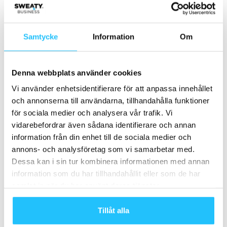
Fakta: Concept Träningsredskap
Svenska Concept grundades 1993 och är idag en av
Nordens ledande leverantörer av träningsutrustning.
Samtycke
Information
Om
Företaget representerar varumärken som Egym,
Bodybike, True, Watson, Torque, TRX och Wattbike och är
Denna webbplats använder cookies
exklusiv distributör av Egym i Sverige, Norge och Finland.
Vi använder enhetsidentifierare för att anpassa innehållet
och annonserna till användarna, tillhandahålla funktioner
för sociala medier och analysera vår trafik. Vi
vidarebefordrar även sådana identifierare och annan
information från din enhet till de sociala medier och
TAGGAR
concept
Egym
Event
Sensopro
Showroom
annons- och analysföretag som vi samarbetar med.
Dessa kan i sin tur kombinera informationen med annan
information som du har tillhandahållit eller som de har
samlat in när du har använt deras tjänster.
Tillåt alla