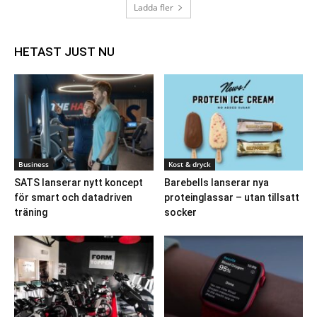
Ladda fler
HETAST JUST NU
Business
Kost & dryck
SATS lanserar nytt koncept
Barebells lanserar nya
för smart och datadriven
proteinglassar – utan tillsatt
träning
socker