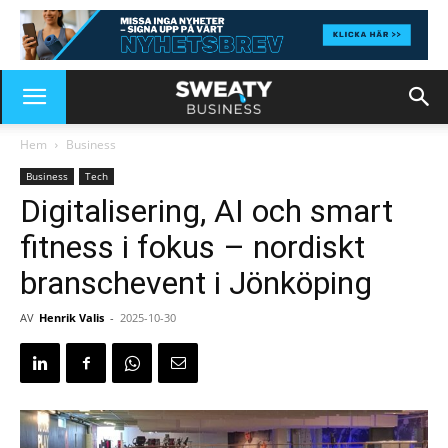
Hem
Business
Business
Tech
Digitalisering, AI och smart
fitness i fokus – nordiskt
branschevent i Jönköping
AV
Henrik Valis
-
2025-10-30