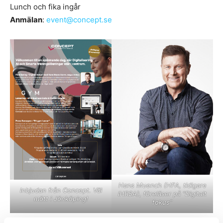
Lunch och fika ingår
Anmälan
:
event@concept.se
Hans Muench (HFA, tidigare
Inbjudan från Concept. Väl
IHRSA), föreläser på ”Digitalt
mött i Jönköping!
fokus”