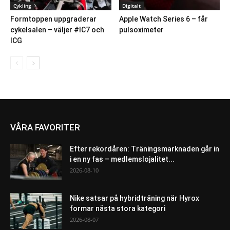
Cykling
Digitalt
Formtoppen uppgraderar
Apple Watch Series 6 – får
cykelsalen – väljer #IC7 och
pulsoximeter
ICG
VÅRA FAVORITER
Efter rekordåren: Träningsmarknaden går in
i en ny fas – medlemslojalitet...
2026-08-10
Nike satsar på hybridträning när Hyrox
formar nästa stora kategori
2026-08-07