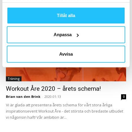
samlat in när du har använt deras tjänster.
träningen för din anläggning. Vår samarbetspartner Kraftmark
bjuder den 15 juni in till...
Tillåt alla
Anpassa
Avvisa
Träning
Workout Åre 2020 – årets schema!
Brian van den Brink
-
2020-01-13
0
Vi är glada att presentera årets schema för vårt stora årliga
inspirationsevent Workout Åre - det största och bredaste utbudet
vi någonsin haft! Vår ambition är...