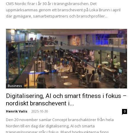
CMS Nordic firar i år 30 år i träningsbranschen. Det
uppmärksammas genom ett branschevent på Loka Brunn i april
där gymägare, samarbetspartners och branschprofiler...
Business
Digitalisering, AI och smart fitness i fokus –
nordiskt branschevent i...
Henrik Valis
-
2025-10-30
0
Den 20 november samlar Concept branschaktörer från hela
Norden till en dag där digitalisering, AI och smarta
träningslösningar står i fokus. Bland höjdpunkterna finns...