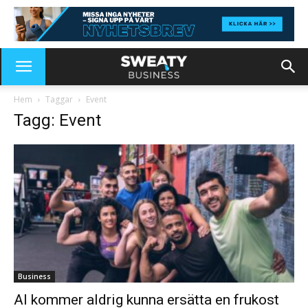
Hem
Taggar
Event
Tagg: Event
Business
AI kommer aldrig kunna ersätta en frukost