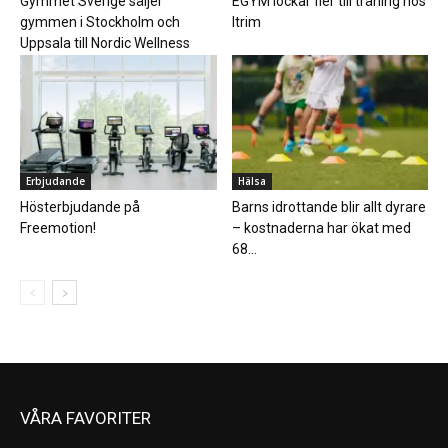
Gymmet Sverige säljer
EGYM lockar fler till träning hos
gymmen i Stockholm och
Itrim
Uppsala till Nordic Wellness
Erbjudande
Hälsa
Hösterbjudande på
Barns idrottande blir allt dyrare
Freemotion!
– kostnaderna har ökat med
68...
VÅRA FAVORITER