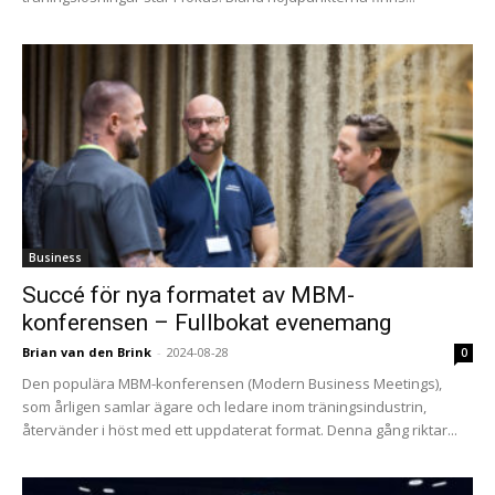
Business
Succé för nya formatet av MBM-
konferensen – Fullbokat evenemang
Brian van den Brink
-
2024-08-28
0
Den populära MBM-konferensen (Modern Business Meetings),
som årligen samlar ägare och ledare inom träningsindustrin,
återvänder i höst med ett uppdaterat format. Denna gång riktar...