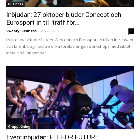
Business
Inbjudan: 27 oktober bjuder Concept och
Eurosport in till träff för...
Sweaty Business
-
2022-09-15
0
I slutet av oktober bjuder Concept och Eurosport in till en intressant
och lärorik dag med tre olika föreläsningar/workshops med siktet
inställt på lönsamhet...
Gruppträning
Eventinbjudan: FIT FOR FUTURE