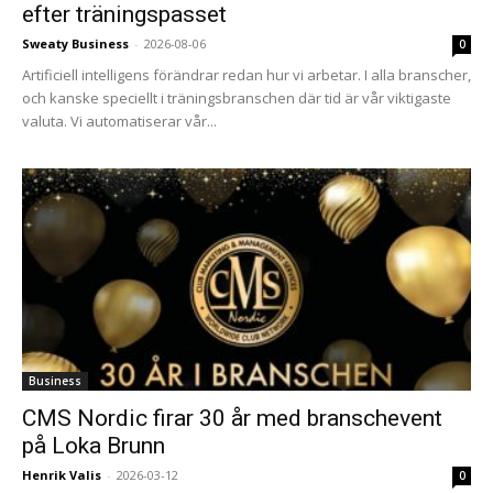
efter träningspasset
Sweaty Business
-
2026-08-06
0
Artificiell intelligens förändrar redan hur vi arbetar. I alla branscher,
och kanske speciellt i träningsbranschen där tid är vår viktigaste
valuta. Vi automatiserar vår...
Business
CMS Nordic firar 30 år med branschevent
på Loka Brunn
Henrik Valis
-
2026-03-12
0