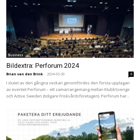
Business
Bildextra: Perforum 2024
Brian van den Brink
-
2024-05-30
0
I slutet av den gångna veckan genomfördes den första upplagan
av eventet Perforum – ett samarrangemang mellan KlubbSverige
och Active Sweden (tidigare Friskvårdsföretagen). Perforum har...