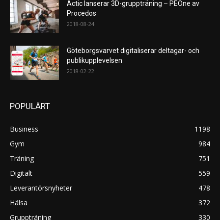
Actic lanserar 3D-gruppträning – PEOne av
Procedos
2018-08-24
Göteborgsvarvet digitaliserar deltagar- och
publikupplevelsen
2018-02-22
POPULÄRT
Business
1198
Gym
984
Träning
751
Digitalt
559
Leverantörsnyheter
478
Hälsa
372
Gruppträning
330