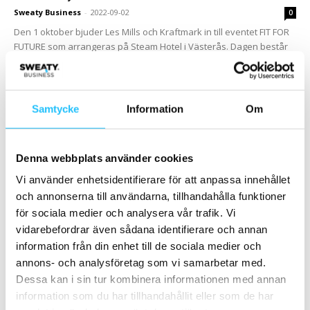
Sweaty Business
-
2022-09-02
0
Den 1 oktober bjuder Les Mills och Kraftmark in till eventet FIT FOR
FUTURE som arrangeras på Steam Hotel i Västerås. Dagen består
bland annat...
Samtycke
Information
Om
Denna webbplats använder cookies
Vi använder enhetsidentifierare för att anpassa innehållet
och annonserna till användarna, tillhandahålla funktioner
för sociala medier och analysera vår trafik. Vi
Försäljning
vidarebefordrar även sådana identifierare och annan
Inbjudan till event – Boutique Fitness, 15
information från din enhet till de sociala medier och
juni
annons- och analysföretag som vi samarbetar med.
Dessa kan i sin tur kombinera informationen med annan
Sweaty Business
-
2022-05-06
0
information som du har tillhandahållit eller som de har
Kom och få nya insikter om hur du kan utveckla och paketera