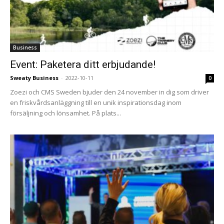
Business
Event: Paketera ditt erbjudande!
Sweaty Business
-
2022-10-11
0
Zoezi och CMS Sweden bjuder den 24 november in dig som driver
en friskvårdsanläggning till en unik inspirationsdag inom
försäljning och lönsamhet. På plats...