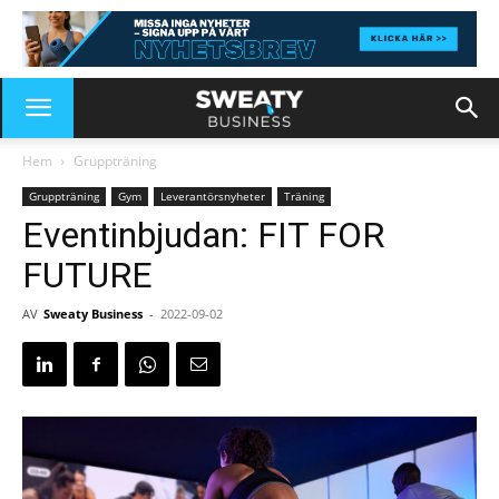
Hem
Gruppträning
Gruppträning
Gym
Leverantörsnyheter
Träning
Eventinbjudan: FIT FOR
FUTURE
AV
Sweaty Business
-
2022-09-02