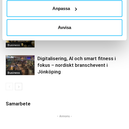
AI kommer aldrig kunna ersätta en
Anpassa
frukost efter träningspasset
Business
Avvisa
CMS Nordic firar 30 år med
branschevent på Loka Brunn
Business
Digitalisering, AI och smart fitness i
fokus – nordiskt branschevent i
Jönköping
Business
Samarbete
- Annons -