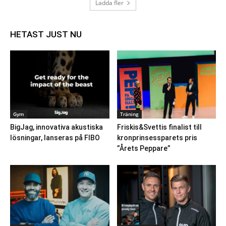
Ladda fler
HETAST JUST NU
Gym
Träning
BigJag, innovativa akustiska
Friskis&Svettis finalist till
lösningar, lanseras på FIBO
kronprinsessparets pris
”Årets Peppare”