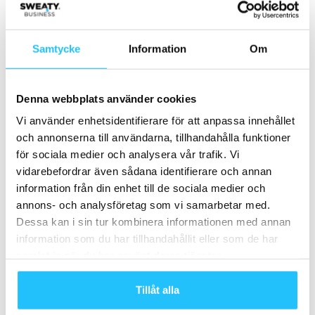
verksamheten” – Gymlecos vd
nationellt träningscenter för
Monica Sotkasiira om
tyngdlyftning
företagets resa och
Samtycke
Information
Om
grundvärderingar
Denna webbplats använder cookies
Vi använder enhetsidentifierare för att anpassa innehållet
och annonserna till användarna, tillhandahålla funktioner
för sociala medier och analysera vår trafik. Vi
vidarebefordrar även sådana identifierare och annan
information från din enhet till de sociala medier och
Sweaty Business
annons- och analysföretag som vi samarbetar med.
Dessa kan i sin tur kombinera informationen med annan
information som du har tillhandahållit eller som de har
samlat in när du har använt deras tjänster.
Tillåt alla
Relaterade artiklar
Mer av samma författare