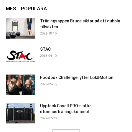
MEST POPULÄRA
Träningsappen Bruce siktar på att dubbla
tillväxten
2022-10-10
STAC
2018-04-10
Foodbox Challenge lyfter Lok&Motion
2022-05-16
Upptäck Casall PRO:s olika
utomhusträningskoncept
2022-02-28