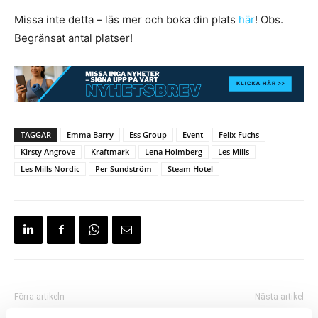
Missa inte detta – läs mer och boka din plats
här
! Obs.
Begränsat antal platser!
TAGGAR
Emma Barry
Ess Group
Event
Felix Fuchs
Kirsty Angrove
Kraftmark
Lena Holmberg
Les Mills
Les Mills Nordic
Per Sundström
Steam Hotel
Förra artikeln
Nästa artikel
”Det här är vår vision med hela
Eleiko involverat i nytt