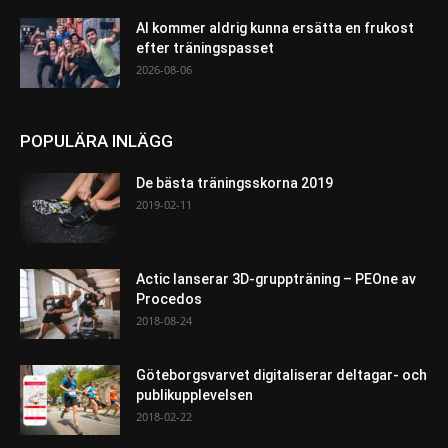
AI kommer aldrig kunna ersätta en frukost
efter träningspasset
2026-08-06
POPULÄRA INLÄGG
De bästa träningsskorna 2019
2019-02-11
Actic lanserar 3D-gruppträning – PEOne av
Procedos
2018-08-24
Göteborgsvarvet digitaliserar deltagar- och
publikupplevelsen
2018-02-22