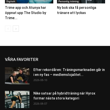
Digitalt
Personlig träning
Trime app och Atunya har
Ny bok ska få personliga
öppnat upp The Studio by
tränare att lyckas
Trime...
VÅRA FAVORITER
Efter rekordåren: Träningsmarknaden går in
i en ny fas – medlemslojalitet...
2026-08-10
Nike satsar på hybridträning när Hyrox
formar nästa stora kategori
2026-08-07