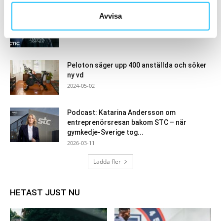
Avvisa
Q4 blev ett förlustkvartal för Actic
2022-02-15
Peloton säger upp 400 anställda och söker
ny vd
2024-05-02
Podcast: Katarina Andersson om
entreprenörsresan bakom STC – när
gymkedje-Sverige tog...
2026-03-11
Ladda fler
HETAST JUST NU