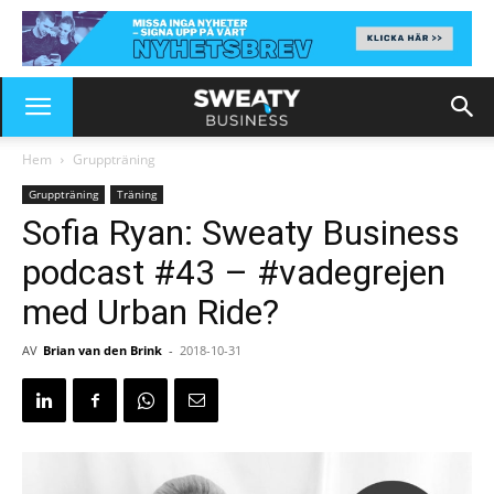
Hem
Gruppträning
Gruppträning
Träning
Sofia Ryan: Sweaty Business
podcast #43 – #vadegrejen
med Urban Ride?
AV
Brian van den Brink
-
2018-10-31