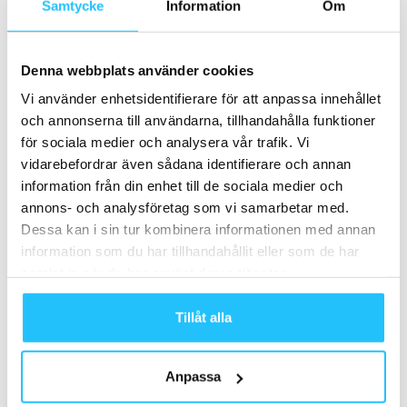
Samtycke
Information
Om
Business
Fightbox förvärvar Vici Athletics
Denna webbplats använder cookies
Vi använder enhetsidentifierare för att anpassa innehållet
Business
och annonserna till användarna, tillhandahålla funktioner
för sociala medier och analysera vår trafik. Vi
vidarebefordrar även sådana identifierare och annan
information från din enhet till de sociala medier och
Samarbete
annons- och analysföretag som vi samarbetar med.
Dessa kan i sin tur kombinera informationen med annan
- Annons -
information som du har tillhandahållit eller som de har
samlat in när du har använt deras tjänster.
MEST POPULÄRA
Tillåt alla
Zoezi: Tre steg för att möjliggöra din
ledighet i sommar. På...
Anpassa
2022-06-28