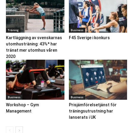
Träning
Business
Kartläggning av svenskarnas
F45 Sverige i konkurs
utomhusträning: 43%* har
tränat mer utomhus våren
2020
Business
Business
Workshop – Gym
Prisjämförelsetjänst för
Management
träningsutrustning har
lanserats i UK