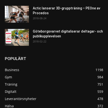
Actic lanserar 3D-gruppträning – PEOne av
Procedos
2018-08-24
Göteborgsvarvet digitaliserar deltagar- och
publikupplevelsen
2018-02-22
POPULÄRT
Business
1198
Gym
984
Träning
751
Digitalt
559
Leverantörsnyheter
478
Hälsa
372