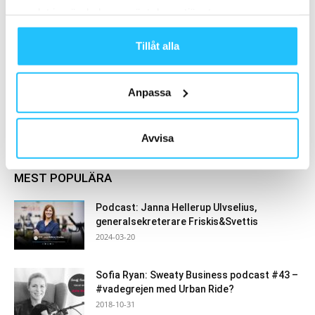
Försäljningschef
samlat in när du har använt deras tjänster.
Business
Tillåt alla
Anpassa
Samarbete
- Annons -
Avvisa
MEST POPULÄRA
Podcast: Janna Hellerup Ulvselius,
generalsekreterare Friskis&Svettis
2024-03-20
Sofia Ryan: Sweaty Business podcast #43 –
#vadegrejen med Urban Ride?
2018-10-31