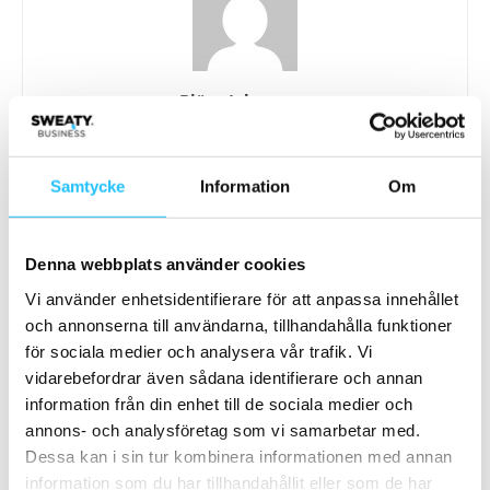
Björn Johansson
Samtycke
Information
Om
Relaterade artiklar
Mer av samma författare
EGYM och Wattbike integreras – VO2
Denna webbplats använder cookies
max blir en del av Cardio BioAge
Vi använder enhetsidentifierare för att anpassa innehållet
Digitalt
och annonserna till användarna, tillhandahålla funktioner
för sociala medier och analysera vår trafik. Vi
EGYM lanserar nya mjukvarupaket –
vidarebefordrar även sådana identifierare och annan
ska hjälpa gym att öka medlemsvärde
information från din enhet till de sociala medier och
och lönsamhet
Business
annons- och analysföretag som vi samarbetar med.
Dessa kan i sin tur kombinera informationen med annan
Concept Träningsredskap söker
information som du har tillhandahållit eller som de har