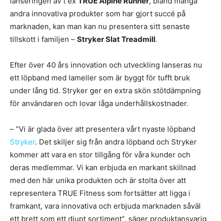
lanseringen av t ex
TRUE Alpine Runner
, bland många
andra innovativa produkter som har gjort succé på
marknaden, kan man kan nu presentera sitt senaste
tillskott i familjen –
Stryker Slat Treadmill
.
Efter över 40 års innovation och utveckling lanseras nu
ett löpband med lameller som är byggt för tufft bruk
under lång tid. Stryker ger en extra skön stötdämpning
för användaren och lovar låga underhållskostnader.
– ”Vi är glada över att presentera vårt nyaste löpband
Stryker
. Det skiljer sig från andra löpband och Stryker
kommer att vara en stor tillgång för våra kunder och
deras medlemmar. Vi kan erbjuda en markant skillnad
med den här unika produkten och är stolta över att
representera TRUE Fitness som fortsätter att ligga i
framkant, vara innovativa och erbjuda marknaden såväl
ett brett som ett djupt sortiment”, säger produktansvarig