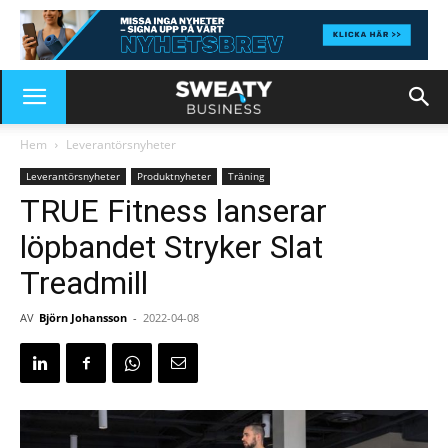
Hem
Leverantörsnyheter
Leverantörsnyheter
Produktnyheter
Träning
TRUE Fitness lanserar
löpbandet Stryker Slat
Treadmill
AV
Björn Johansson
-
2022-04-08