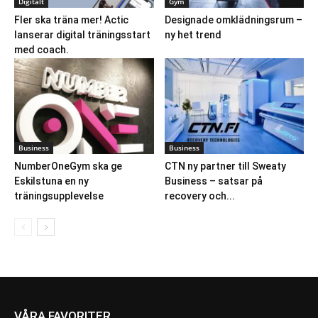
Digitalt
Gym
Fler ska träna mer! Actic
Designade omklädningsrum –
lanserar digital träningsstart
ny het trend
med coach.
Business
Business
NumberOneGym ska ge
CTN ny partner till Sweaty
Eskilstuna en ny
Business – satsar på
träningsupplevelse
recovery och...
VÅRA FAVORITER