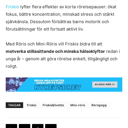
Friskis
lyfter flera effekter av korta rörelsepauser: ökat
fokus, bättre koncentration, minskad stress och stärkt
självkänsla. Dessutom förbättras barns motorik och
förutsättningar för ett fortsatt aktivt liv.
Med Röris och Mini-Röris vill Friskis bidra till att
motverka stillasittande och minska hälsoklyftor
redan i
unga år – genom att göra rörelse enkelt, tillgängligt och
roligt.
TAGGAR
Friskis
Friskis&Svettis
Mini-röris
Rörispepp