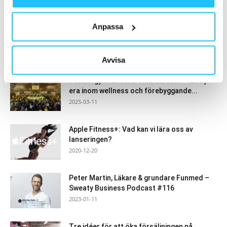
- Annons -
Anpassa
MEST POPULÄRA
Avvisa
Technogym lanserar Healthness™ – En ny
era inom wellness och förebyggande...
2025-03-11
Apple Fitness+: Vad kan vi lära oss av
lanseringen?
2020-12-20
Peter Martin, Läkare & grundare Funmed –
Sweaty Business Podcast #116
2023-01-11
Tre idéer för att öka försäljningen på