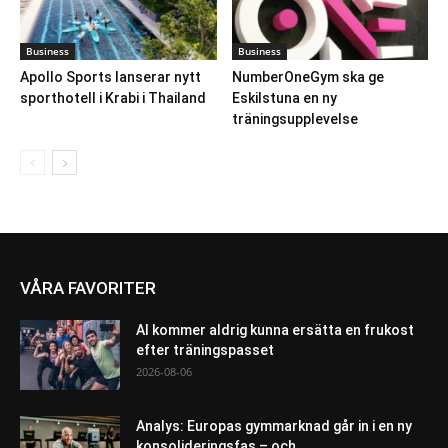
Business
Business
Apollo Sports lanserar nytt
NumberOneGym ska ge
sporthotell i Krabi i Thailand
Eskilstuna en ny
träningsupplevelse
VÅRA FAVORITER
AI kommer aldrig kunna ersätta en frukost
efter träningspasset
2026-08-06
Analys: Europas gymmarknad går in i en ny
konsolideringsfas – och...