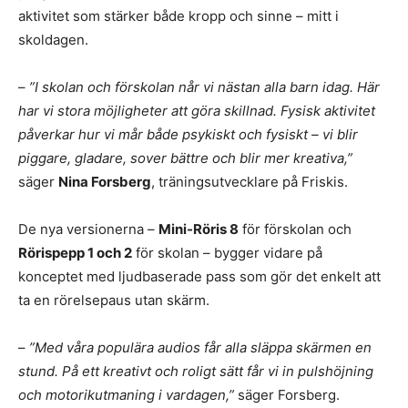
aktivitet som stärker både kropp och sinne – mitt i
skoldagen.
–
”I skolan och förskolan når vi nästan alla barn idag. Här
har vi stora möjligheter att göra skillnad. Fysisk aktivitet
påverkar hur vi mår både psykiskt och fysiskt – vi blir
piggare, gladare, sover bättre och blir mer kreativa,”
säger
Nina Forsberg
, träningsutvecklare på Friskis.
De nya versionerna –
Mini-Röris 8
för förskolan och
Rörispepp 1 och 2
för skolan – bygger vidare på
konceptet med ljudbaserade pass som gör det enkelt att
ta en rörelsepaus utan skärm.
–
”Med våra populära audios får alla släppa skärmen en
stund. På ett kreativt och roligt sätt får vi in pulshöjning
och motorikutmaning i vardagen,”
säger Forsberg.