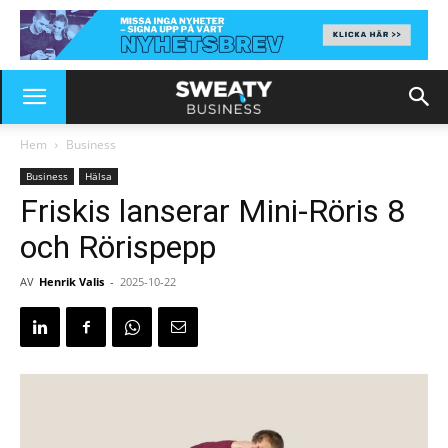
Hem
Business
Business
Hälsa
Friskis lanserar Mini-Röris 8
och Rörispepp
AV
Henrik Valis
-
2025-10-22