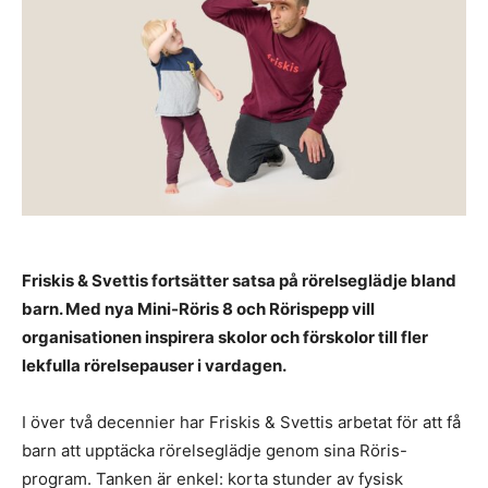
Friskis & Svettis fortsätter satsa på rörelseglädje bland
barn. Med nya Mini-Röris 8 och Rörispepp vill
organisationen inspirera skolor och förskolor till fler
lekfulla rörelsepauser i vardagen.
I över två decennier har Friskis & Svettis arbetat för att få
barn att upptäcka rörelseglädje genom sina Röris-
program. Tanken är enkel: korta stunder av fysisk