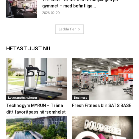
gymmet – med befintliga...
2026-02-20
Ladda fler
HETAST JUST NU
Leverantörsnyheter
Business
Technogym MYRUN – Träna
Fresh Fitness blir SATS BASE
ditt favoritpass närsomhelst