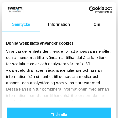
Relaterade artiklar
Mer av samma författare
Samtycke
Information
Om
Hyrox växer vidare – siktar på två
miljoner deltagare och förändrar
gymmarknaden
Business
Denna webbplats använder cookies
Friskis&Svettis öppnar nytt gym i
Vi använder enhetsidentifierare för att anpassa innehållet
Vällingby
och annonserna till användarna, tillhandahålla funktioner
för sociala medier och analysera vår trafik. Vi
Business
vidarebefordrar även sådana identifierare och annan
Friskis Göteborg söker kommunikatör
information från din enhet till de sociala medier och
annons- och analysföretag som vi samarbetar med.
Dessa kan i sin tur kombinera informationen med annan
Business
information som du har tillhandahållit eller som de har
samlat in när du har använt deras tjänster.
Tillåt alla
Samarbete