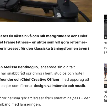
H
ilates till nästa nivå och blir medgrundare och Chief
B
et Frame Fitness – en aktör som vill göra reformer-
Cr
so
er intresset för den klassiska träningsformen även i
go
ren
Melissa Bentivoglio
, lanserade sin digitalt
r snabbt fått spridning i hem, studios och hotell
founder och Chief Creative Officer
, med uppdrag att
mpanjer som förenar
design, välmående och musik
.
T
Så
Va
törer hemma gör att jag ser fram emot mina pass – det
få
mband med lanseringen.