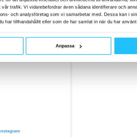
mmet – eller båda – återstår att se.
vår trafik. Vi vidarebefordrar även sådana identifierare och anna
bbare än på länge, och att namn som
Dua Lipa
bidrar till
nnons- och analysföretag som vi samarbetar med. Dessa kan i sin
turen.
har tillhandahållit eller som de har samlat in när du har använt 
Anpassa
 Instagram