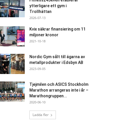
Fitness24Seven etablerar
ytterligare ett gym i
Trollhättan
2026-07-13
Kvix säkrar finansiering om 11
miljoner kronor
2021-10-18
Nordic Gym sålt till ägarna av
metallprodukter i Edsbyn AB
2023-09-05
Tjejmilen och ASICS Stockholm
Marathon arrangeras inte i år –
Marathongruppen...
2020-06-10
Ladda fler