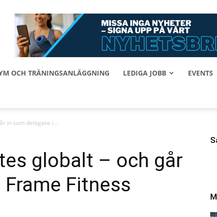
 GYM OCH TRÄNINGSANLÄGGNING
LEDIGA JOBB
EVENTS
år in som delägare i...
S
tes globalt – och går
i Frame Fitness
M