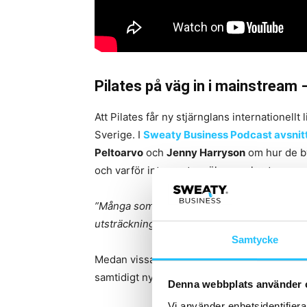
Pilates på väg in i mainstream –
Att Pilates får ny stjärnglans internationellt
Sverige. I
Sweaty Business Podcast avsnit
Peltoarvo
och
Jenny Harryson
om hur de by
och varför intresset nu ökar markant.
”Många som hatar gym älskar pilates – samtid
utsträckning upptäcker nyttan med den här 
Samtycke
Medan vissa ser en utveckling mot
boutiqu
samtidigt nya möjligheter i hemmet genom di
Denna webbplats använder 
Vi använder enhetsidentifierar