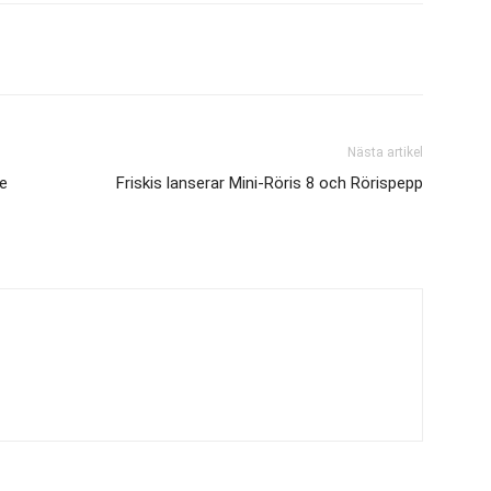
Nästa artikel
de
Friskis lanserar Mini-Röris 8 och Rörispepp