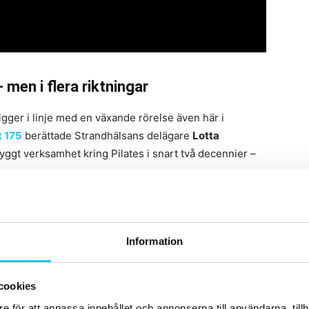
 men i flera riktningar
 ligger i linje med en växande rörelse även här i
t 175
berättade Strandhälsans delägare
Lotta
ggt verksamhet kring Pilates i snart två decennier –
igt som idrottare, företag och även män i allt större
träningen,”
sade Harryson i
podden
.
Information
e-studios och specialiserade koncept
, öppnas
gitala lösningar som t.ex. Frame Fitness.
cookies
e för att anpassa innehållet och annonserna till användarna, tillh