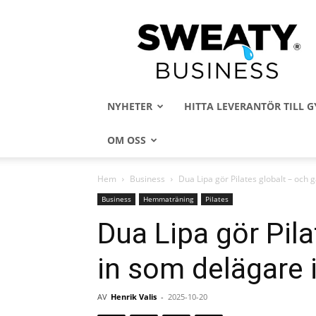
Sweaty
Business
NYHETER
HITTA LEVERANTÖR TILL
OM OSS
Hem
Business
Dua Lipa gör Pilates globalt – och g
Business
Hemmaträning
Pilates
Dua Lipa gör Pila
in som delägare 
AV
Henrik Valis
-
2025-10-20