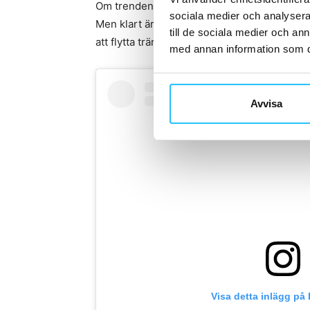
Om trenden är på väg mot studion, vardagsru
sociala medier och analysera 
Men klart är att Pilates just nu rör sig sna
till de sociala medier och a
att flytta träningsformen rakt in i populärkul
med annan information som du 
Avvisa
Visa detta inlägg på