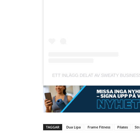
ETT INLÄGG DELAT AV SWEATY BUSINE
TAGGAR
Dua Lipa
Frame Fitness
Pilates
St