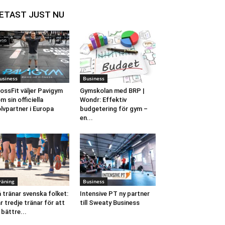
ETAST JUST NU
usiness
Business
ossFit väljer Pavigym
Gymskolan med BRP |
m sin officiella
Wondr: Effektiv
lvpartner i Europa
budgetering för gym –
en...
räning
Business
 tränar svenska folket:
Intensive PT ny partner
r tredje tränar för att
till Sweaty Business
 bättre...