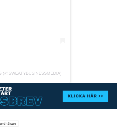
SS (@SWEATYBUSINESSMEDIA)
randhälsan