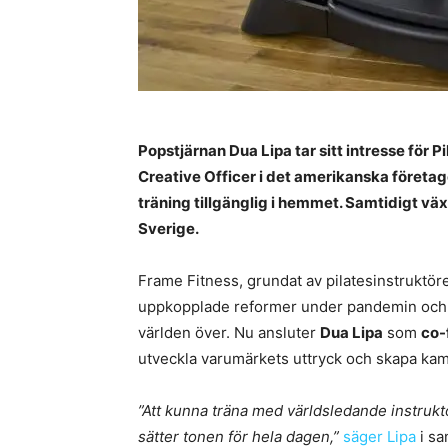
Popstjärnan Dua Lipa tar sitt intresse för P
Creative Officer i det amerikanska företag
träning tillgänglig i hemmet. Samtidigt väx
Sverige.
Frame Fitness, grundat av pilatesinstruktö
uppkopplade reformer under pandemin och ha
världen över. Nu ansluter
Dua Lipa
som
co-
utveckla varumärkets uttryck och skapa ka
”Att kunna träna med världsledande instruk
sätter tonen för hela dagen,”
säger Lipa
i sa