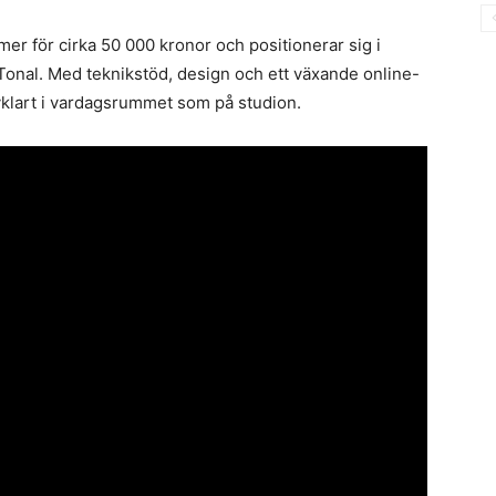
er för cirka 50 000 kronor och positionerar sig i
al. Med teknikstöd, design och ett växande online-
lvklart i vardagsrummet som på studion.