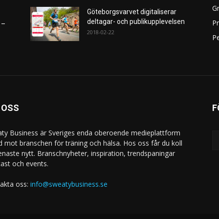
Gr
Göteborgsvarvet digitaliserar
deltagar- och publikupplevelsen
P
 –
2018-02-22
Pe
 OSS
F
ty Business är Sveriges enda oberoende medieplattform
ad mot branschen för träning och hälsa. Hos oss får du koll
enaste nytt. Branschnyheter, inspiration, trendspaningar
ast och events.
akta oss:
info@sweatybusiness.se