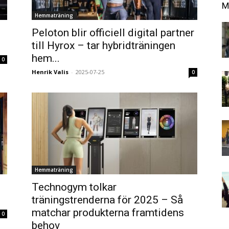
M
Hemmaträning
Peloton blir officiell digital partner
till Hyrox – tar hybridträningen
hem...
0
Henrik Valis
-
2025-07-25
0
Hemmaträning
Technogym tolkar
träningstrenderna för 2025 – Så
matchar produkterna framtidens
0
behov