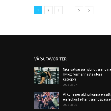
...
1
2
3
5
VÅRA FAVORITER
Nike satsar på hybridträning nä
Hyrox formar nästa stora
kategori
2026-08-07
AI kommer aldrig kunna ersätt
en frukost efter träningspass
2026-08-06