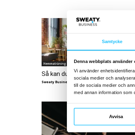
Samtycke
Denna webbplats använder 
Hemmaträning
Vi använder enhetsidentifierar
Så kan du maxa hemmaträningen
sociala medier och analysera 
Sweaty Business
-
2025-01-19
till de sociala medier och a
med annan information som du 
Avvisa