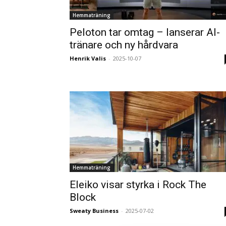
Hemmaträning
Peloton tar omtag – lanserar AI-
tränare och ny hårdvara
Henrik Valis
-
2025-10-07
Hemmaträning
Eleiko visar styrka i Rock The
Block
Sweaty Business
-
2025-07-02