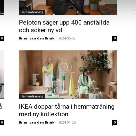
Hemmaträning
Peloton säger upp 400 anställda
och söker ny vd
Brian van den Brink
-
2024-05-02
0
0
Hemmaträning
å
IKEA doppar tårna i hemmaträning
med ny kollektion
Brian van den Brink
-
2024-01-25
0
0