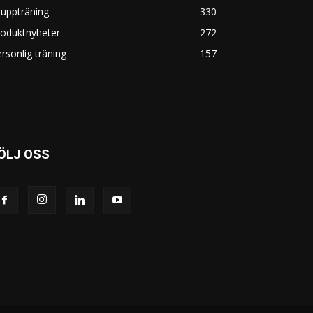
uppträning
330
roduktnyheter
272
rsonlig träning
157
ÖLJ OSS