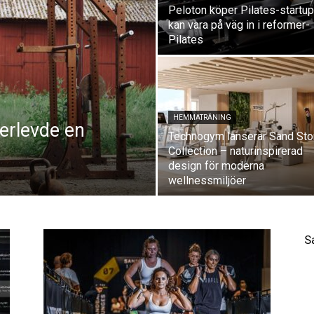
Peloton köper Pilates-startup
kan vara på väg in i reformer-
Pilates
HEMMATRÄNING
rlevde en
Technogym lanserar Sand St
Collection – naturinspirerad
design för moderna
wellnessmiljöer
S