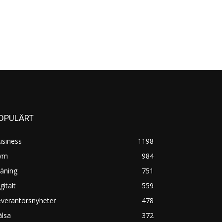
OPULÄRT
usiness
1198
ym
984
äning
751
gitalt
559
everantörsnyheter
478
älsa
372