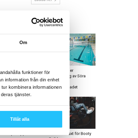
ETAST JUST NU
Om
ruppträning
Business
TS lanserar nytt HIIT-
Medley vinner
andahålla funktioner för
ncept
upphandling av Söra
n information från din enhet
simhall och
 tur kombinera informationen
Solskiftesbadet
deras tjänster.
Tillåt alla
anagement
Gym
estera på topp
Massiv tillväxt för Booty