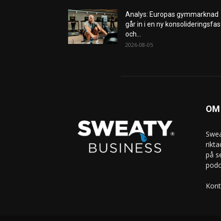
Analys: Europas gymmarknad
går in i en ny konsolideringsfas
och...
2026-08-05
OM
Swea
rikt
på s
podc
Kont