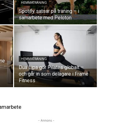
HEMMATRÄNING
 –
Spotify satsar på träning – i
samarbete med Peloton
HEMMATRÄNING
one
Dua Lipa gör Pilates globalt –
och går in som delägare i Frame
Fitness
amarbete
- Annons -