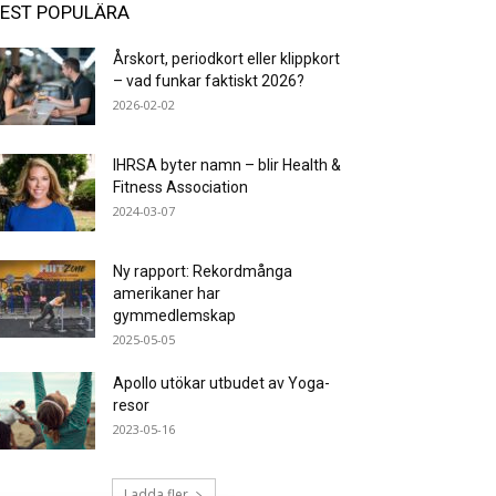
EST POPULÄRA
Årskort, periodkort eller klippkort
– vad funkar faktiskt 2026?
2026-02-02
IHRSA byter namn – blir Health &
Fitness Association
2024-03-07
Ny rapport: Rekordmånga
amerikaner har
gymmedlemskap
2025-05-05
Apollo utökar utbudet av Yoga-
resor
2023-05-16
Ladda fler