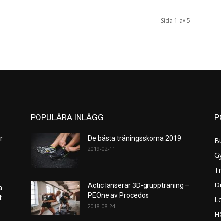
Sida 1 av 5
POPULÄRA INLÄGG
P
r
De bästa träningsskorna 2019
B
2019-02-11
G
Tr
Di
Actic lanserar 3D-gruppträning –
a
PEOne av Procedos
et
L
2018-08-24
H