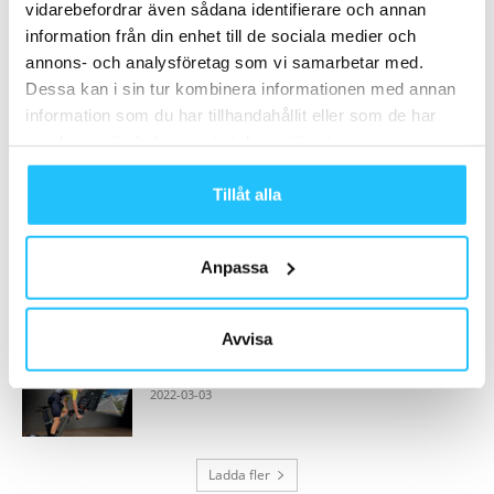
MEST POPULÄRA
vidarebefordrar även sådana identifierare och annan
information från din enhet till de sociala medier och
Boutique fitness boomar – ny rapport
annons- och analysföretag som vi samarbetar med.
avslöjar trenderna!
Dessa kan i sin tur kombinera informationen med annan
2018-08-22
information som du har tillhandahållit eller som de har
samlat in när du har använt deras tjänster.
Gymskolan med Kraftmark – del 3:
Rekrytering av tränare och instruktörer
Tillåt alla
2022-12-20
Sweaty Business lanserar internationell
Anpassa
version – nu kan du läsa allt...
2025-11-16
Avvisa
Technogym Ride – den nya allt-i-ett cykeln
2022-03-03
Ladda fler