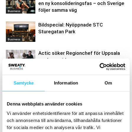
en ny konsolideringsfas – och Sverige
följer samma väg
Business
Bildspecial: Nyöppnade STC
Sturegatan Park
Business
Actic söker Regionchef för Uppsala
med omnejd
Business
Samtycke
Information
Om
Samarbete
Denna webbplats använder cookies
- Annons -
Vi använder enhetsidentifierare för att anpassa innehållet
och annonserna till användarna, tillhandahålla funktioner
för sociala medier och analysera vår trafik. Vi