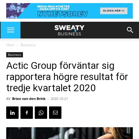
Hem
Business
Business
Actic Group förväntar sig
rapportera högre resultat för
tredje kvartalet 2020
AV
Brian van den Brink
-
2020-10-21