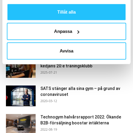
Tillåt alla
Samarbete
- Annons -
Anpassa
MEST POPULÄRA
Avvisa
EC Health Club etablerar sig i Malmö –
kedjans 20:e träningsklubb
2025-07-21
SATS stänger alla sina gym – på grund av
coronaviruset
2020-03-12
Technogym halvårsrapport 2022: Ökande
B2B-försäljning boostar intäkterna
2022-08-19