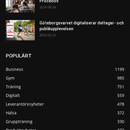
Procedos
2018-08-24
Göteborgsvarvet digitaliserar deltagar- och
publikupplevelsen
2018-02-22
POPULÄRT
Business
1199
Gym
985
Träning
751
Digitalt
559
Leverantörsnyheter
478
Hälsa
372
Gruppträning
330