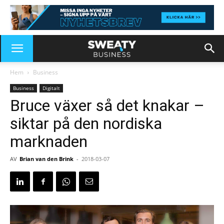
Hem
Business
Business
Digitalt
Bruce växer så det knakar –
siktar på den nordiska
marknaden
AV
Brian van den Brink
-
2018-03-07