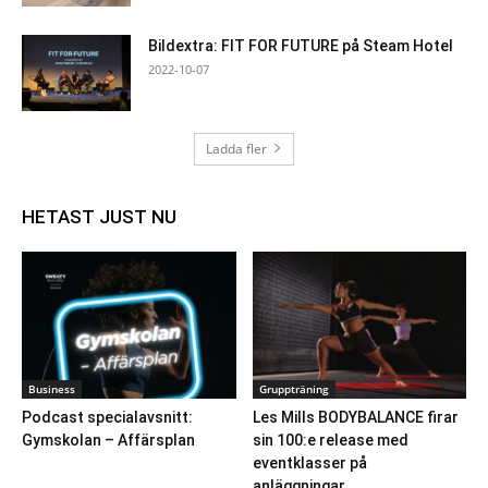
Bildextra: FIT FOR FUTURE på Steam Hotel
2022-10-07
Ladda fler
HETAST JUST NU
Business
Gruppträning
Podcast specialavsnitt:
Les Mills BODYBALANCE firar
Gymskolan – Affärsplan
sin 100:e release med
eventklasser på
anläggningar...