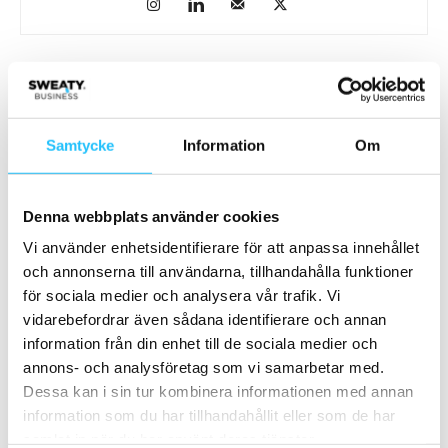
Relaterade artiklar
Mer av samma författare
ClassPass justerar modellen – stärker
Samtycke
Information
Om
skyddet för träningsstudios
Business
Denna webbplats använder cookies
Bruce Studios söker Head of B2B
Vi använder enhetsidentifierare för att anpassa innehållet
och annonserna till användarna, tillhandahålla funktioner
Business
för sociala medier och analysera vår trafik. Vi
vidarebefordrar även sådana identifierare och annan
Bruce Studios söker Chief Growth
information från din enhet till de sociala medier och
Officer
annons- och analysföretag som vi samarbetar med.
Digitalt
Dessa kan i sin tur kombinera informationen med annan
information som du har tillhandahållit eller som de har
samlat in när du har använt deras tjänster.