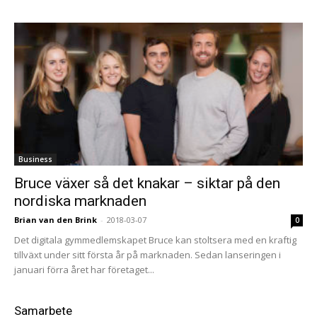
Business
Bruce växer så det knakar – siktar på den
nordiska marknaden
Brian van den Brink
-
2018-03-07
0
Det digitala gymmedlemskapet Bruce kan stoltsera med en kraftig
tillväxt under sitt första år på marknaden. Sedan lanseringen i
januari förra året har företaget...
Samarbete