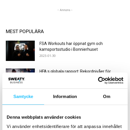
- Annons -
MEST POPULÄRA
FSA Workouts har öppnat gym och
kamsportsstudio i Bonnierhuset
2023-01-30
HFA:s globala rapport: Rekordnivåer för
fitnessindustrin
2025-08-29
Samtycke
Information
Om
Vlogg: #vadegrejen med Barry’s Bootcamp?
2017-12-19
Denna webbplats använder cookies
Vi använder enhetsidentifierare för att anpassa innehållet
Årsrapport 2022: Fitness24Seven studsar