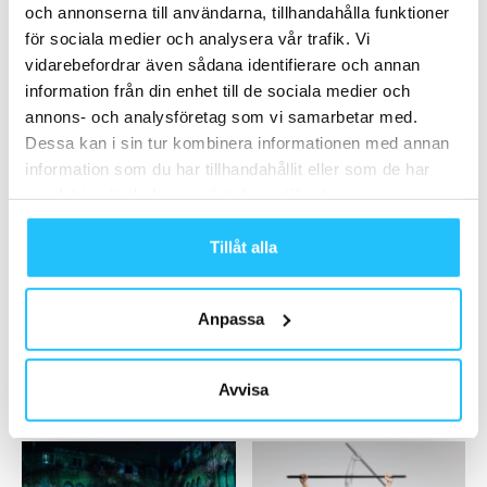
tillbaka efter pandemiåren
och annonserna till användarna, tillhandahålla funktioner
2023-10-03
för sociala medier och analysera vår trafik. Vi
vidarebefordrar även sådana identifierare och annan
information från din enhet till de sociala medier och
Ladda fler
annons- och analysföretag som vi samarbetar med.
Dessa kan i sin tur kombinera informationen med annan
HETAST JUST NU
information som du har tillhandahållit eller som de har
samlat in när du har använt deras tjänster.
Tillåt alla
Anpassa
Business
Business
Träningskedjan STC på
Ny global rapport från Les Mills:
offensiven
”MVP-medlemmar” nyckeln till
Avvisa
lönsam tillväxt...