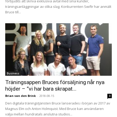
förbjudits att skriva exklusiva avtal med sina kunder,
träningsanläggningar av olika slag. Konkurrenten Swiftr har anmält
Bruce till...
Business
Träningsappen Bruces försäljning når nya
höjder – ”vi har bara skrapat...
Brian van den Brink
-
2018-08-15
0
Den digitala träningstjänsten Bruce lanserades i början av 2017 av
Magnus Elm och Anton Holmquist. Med Bruce kan användaren
välja mellan hundratals anslutna studios...