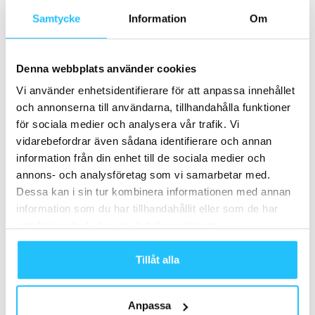
Hyrox växer vidare – siktar på två
Samtycke
Information
Om
miljoner deltagare och förändrar
gymmarknaden
Business
Denna webbplats använder cookies
Medley söker regionchef för
Vi använder enhetsidentifierare för att anpassa innehållet
Stockholm/Norr
och annonserna till användarna, tillhandahålla funktioner
Business
för sociala medier och analysera vår trafik. Vi
vidarebefordrar även sådana identifierare och annan
information från din enhet till de sociala medier och
annons- och analysföretag som vi samarbetar med.
Dessa kan i sin tur kombinera informationen med annan
Samarbete
information som du har tillhandahållit eller som de har
- Annons -
samlat in när du har använt deras tjänster.
Tillåt alla
MEST POPULÄRA
Building a Stronger World — Eleiko
Anpassa