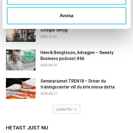
publicerar 2024 års hållbarhetsrapport
2025-06-26
Avvisa
Här är Sveriges bästa gym 2026 – enligt
Google-betyg
2025-12-31
Henrik Bengtsson, Advagym – Sweaty
Business podcast #66
2020-06-10
Seminariumet TREN18 – Driver du
träningscenter vill du inte missa detta
2018-04-17
Ladda fler
HETAST JUST NU