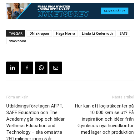
TAGGAR
DN-skrapan
Haga Norra
Linda-Li Cederroth
SATS
stockholm
Förra artikeln
Nästa artikel
Utbildningsföretagen AFPT,
Hur kan ett logistikcenter på
SAFE Education och The
10 000 kvm se ut? Få
Academy går ihop och bildar
inspiration och idéer från
Wellness Education and
Gymlecos nya huvudkontor
Technology – ska omsätta
med lager och produktion
250 miljoner inom 5 år