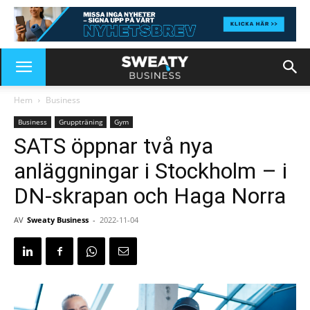
Hem
Business
Business
Gruppträning
Gym
SATS öppnar två nya
anläggningar i Stockholm – i
DN-skrapan och Haga Norra
AV
Sweaty Business
-
2022-11-04