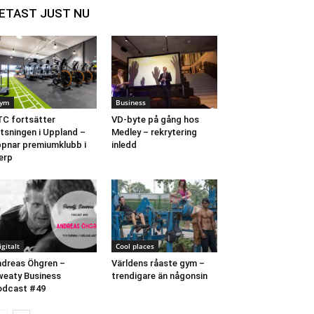
ETAST JUST NU
ym
Business
C fortsätter
VD-byte på gång hos
tsningen i Uppland –
Medley – rekrytering
pnar premiumklubb i
inledd
erp
igitalt
Cool places
dreas Öhgren –
Världens råaste gym –
eaty Business
trendigare än någonsin
odcast #49