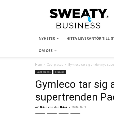
Sweaty
Business
NYHETER
HITTA LEVERANTÖR TILL
OM OSS
Hem
Cool places
Gymleco tar sig an den nya sup
Cool places
Träning
Gymleco tar sig 
supertrenden Pa
AV
Brian van den Brink
-
2020-08-03