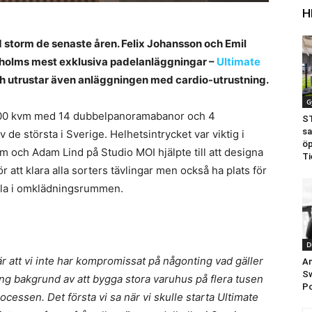
H
 storm de senaste åren. Felix Johansson och Emil
ckholms mest exklusiva padelanläggningar –
Ultimate
ch utrustar även anläggningen med cardio-utrustning.
G
 500 kvm med 14 dubbelpanoramabanor och 4
ST
sa
 de största i Sverige. Helhetsintrycket var viktig i
öp
 och Adam Lind på Studio MOI hjälpte till att designa
Ti
att klara alla sorters tävlingar men också ha plats för
nsla i omklädningsrummen.
D
 är att vi inte har kompromissat på någonting vad gäller
An
Sw
ng bakgrund av att bygga stora varuhus på flera tusen
P
rocessen. Det första vi sa när vi skulle starta Ultimate