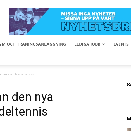
 GYM OCH TRÄNINGSANLÄGGNING
LEDIGA JOBB
EVENTS
ertrenden Padeltennis
S
an den nya
deltennis
M