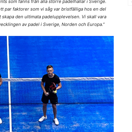
oints som fanns från alla större padelhallar i Sverige.
t par faktorer som vi såg var bristfälliga hos en del
att skapa den ultimata padelupplevelsen. Vi skall vara
tvecklingen av padel i Sverige, Norden och Europa.”