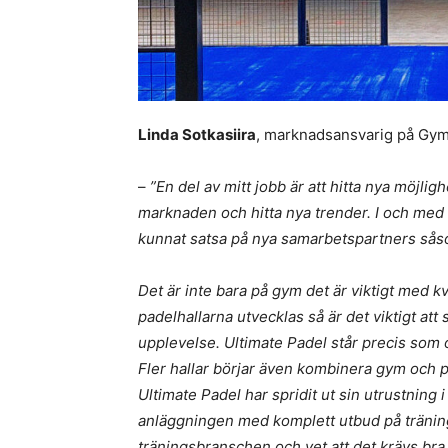
Linda Sotkasiira
, marknadsansvarig på Gym
–
”En del av mitt jobb är att hitta nya möjlig
marknaden och hitta nya trender. I och med 
kunnat satsa på nya samarbetspartners sås
Det är inte bara på gym det är viktigt med kv
padelhallarna utvecklas så är det viktigt att
upplevelse. Ultimate Padel står precis som o
Fler hallar börjar även kombinera gym och pad
Ultimate Padel har spridit ut sin utrustning
anläggningen med komplett utbud på träning
träningsbranschen och vet att det krävs bra u