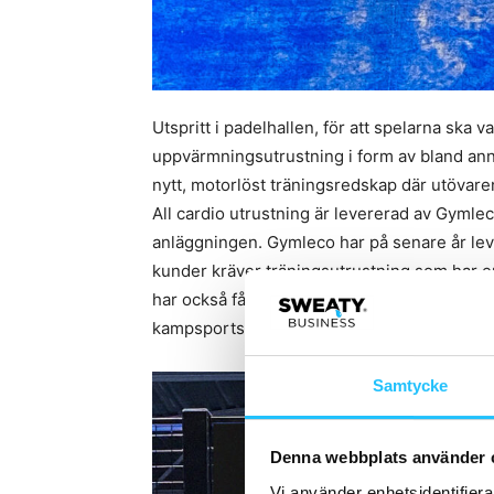
Utspritt i padelhallen, för att spelarna ska 
uppvärmningsutrustning i form av bland anna
nytt, motorlöst träningsredskap där utövaren
All cardio utrustning är levererad av Gym
anläggningen. Gymleco har på senare år leve
kunder kräver träningsutrustning som har e
har också fått en större efterfrågan vilket b
kampsportsklubbar och boxningsklubbar kom
Samtycke
Denna webbplats använder 
Vi använder enhetsidentifierar