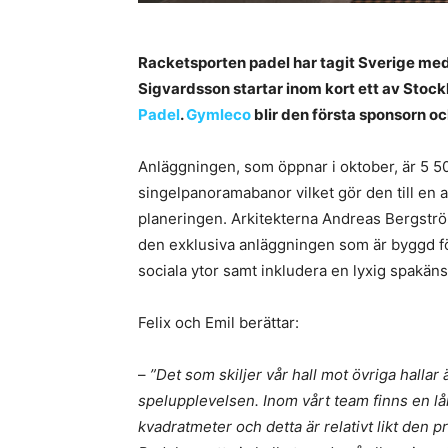
Racketsporten padel har tagit Sverige med
Sigvardsson startar inom kort ett av Sto
Padel
.
Gymleco
blir den första sponsorn o
Anläggningen, som öppnar i oktober, är 5
singelpanoramabanor vilket gör den till en av
planeringen. Arkitekterna Andreas Bergström
den exklusiva anläggningen som är byggd för 
sociala ytor samt inkludera en lyxig spakä
Felix och Emil berättar:
–
”Det som skiljer vår hall mot övriga hallar
spelupplevelsen. Inom vårt team finns en lå
kvadratmeter och detta är relativt likt den p