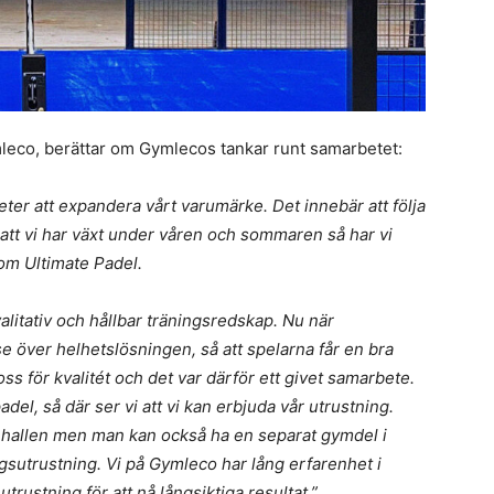
leco, berättar om Gymlecos tankar runt samarbetet:
heter att expandera vårt varumärke. Det innebär att följa
att vi har växt under våren och sommaren så har vi
om Ultimate Padel.
alitativ och hållbar träningsredskap. Nu när
 se över helhetslösningen, så att spelarna får en bra
ss för kvalitét och det var därför ett givet samarbete.
el, så där ser vi att vi kan erbjuda vår utrustning.
 i hallen men man kan också ha en separat gymdel i
sutrustning. Vi på Gymleco har lång erfarenhet i
trustning för att nå långsiktiga resultat.”