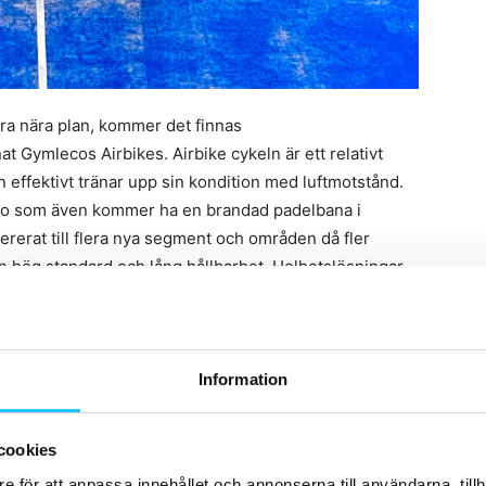
vara nära plan, kommer det finnas
t Gymlecos Airbikes. Airbike cykeln är ett relativt
 effektivt tränar upp sin kondition med luftmotstånd.
leco som även kommer ha en brandad padelbana i
rerat till flera nya segment och områden då fler
n hög standard och lång hållbarhet. Helhetslösningar
etyder att flera olika områden såsom crossfit boxar,
binerar sina originella koncept med styrketräning.
Information
cookies
e för att anpassa innehållet och annonserna till användarna, tillh