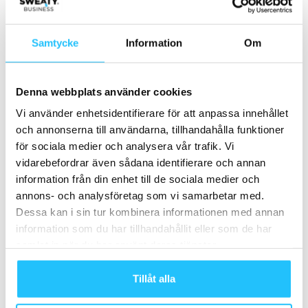
MEST POPULÄRA
Samtycke
Information
Om
Actic tecknar avtal med Casall PRO
2021-05-31
Denna webbplats använder cookies
Vi använder enhetsidentifierare för att anpassa innehållet
Sportgym Tour
och annonserna till användarna, tillhandahålla funktioner
2019-02-20
för sociala medier och analysera vår trafik. Vi
vidarebefordrar även sådana identifierare och annan
information från din enhet till de sociala medier och
TRUE Fitness lanserar nästa generations
annons- och analysföretag som vi samarbetar med.
träningsutrustning på FIBO
Dessa kan i sin tur kombinera informationen med annan
2025-04-08
information som du har tillhandahållit eller som de har
samlat in när du har använt deras tjänster.
SATS rekryterar Mia Lund Hanusek som ny
Chief Marketing and Communication...
Tillåt alla
2024-03-04