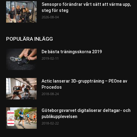
Sensopro förändrar vårt sätt att värma upp,
steg för steg
2026-08-04
POPULÄRA INLÄGG
De bästa träningsskorna 2019
2019-02-11
Actic lanserar 3D-gruppträning – PEOne av
Procedos
2018-08-24
Göteborgsvarvet digitaliserar deltagar- och
publikupplevelsen
2018-02-22