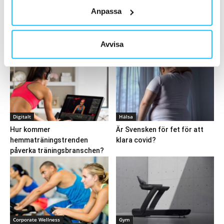
Ladda fler
Anpassa
HETAST JUST NU
Avvisa
Digitalt
Hälsa
Hur kommer
Är Svensken för fet för att
hemmaträningstrenden
klara covid?
påverka träningsbranschen?
Corporate Wellness
Gym