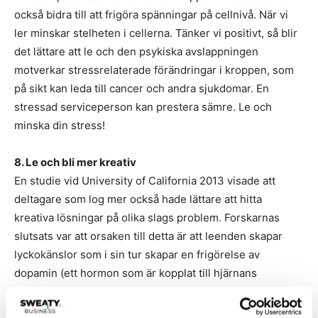
också bidra till att frigöra spänningar på cellnivå. När vi
ler minskar stelheten i cellerna. Tänker vi positivt, så blir
det lättare att le och den psykiska avslappningen
motverkar stressrelaterade förändringar i kroppen, som
på sikt kan leda till cancer och andra sjukdomar. En
stressad serviceperson kan prestera sämre. Le och
minska din stress!
8. Le och bli mer kreativ
En studie vid University of California 2013 visade att
deltagare som log mer också hade lättare att hitta
kreativa lösningar på olika slags problem. Forskarnas
slutsats var att orsaken till detta är att leenden skapar
lyckokänslor som i sin tur skapar en frigörelse av
dopamin (ett hormon som är kopplat till hjärnans
belöningssystem; det ger signaler som gör oss glada,
euforiska och lyckliga) som i sin tur gör att vi har lättare