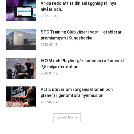
Är du redo att ta din anläggning till nya
nivåer och...
2022-11-02
STC Training Club växer i väst – etablerar
premiumgym i Kungsbacka
2023-03-15
EGYM och Playlist går samman i affär värd
7,5 miljarder dollar
2026-01-19
Actic stuvar om i organisationen och
planerar genomföra nyemission
2022-02-14
Ladda fler