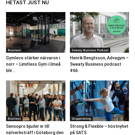
HETAST JUST NU
Business
Sweaty Business Podcast
Gymleco stärker närvaron i
Henrik Bengtsson, Advagym –
norr – Limitless Gym i Umeå
Sweaty Business podcast
blir...
#66
Business
Gruppträning
Sensopro bjuder in till
Strong & Flexible – höstnyhet
nätverksträff i Göteborg den
på SATS