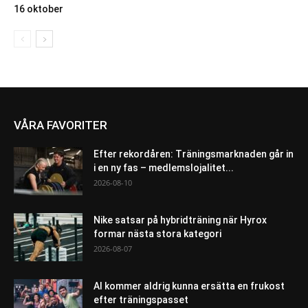
16 oktober
VÅRA FAVORITER
Efter rekordåren: Träningsmarknaden går in
i en ny fas – medlemslojalitet...
2026-08-10
Nike satsar på hybridträning när Hyrox
formar nästa stora kategori
2026-08-07
AI kommer aldrig kunna ersätta en frukost
efter träningspasset