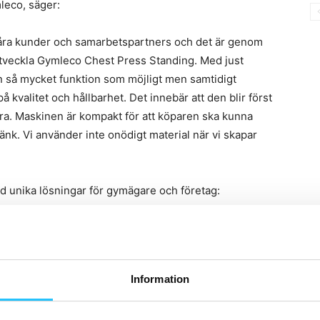
leco, säger:
os våra kunder och samarbetspartners och det är genom
utveckla Gymleco Chest Press Standing. Med just
in så mycket funktion som möjligt men samtidigt
kvalitet och hållbarhet. Det innebär att den blir först
a. Maskinen är kompakt för att köparen ska kunna
nk. Vi använder inte onödigt material när vi skapar
d unika lösningar för gymägare och företag:
fter marknadens behov så gör
ners som vill ha något nytt
xempel vara en maskin som ska
Information
utrymme som är speciellt för