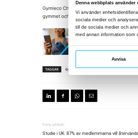
Denna webbplats använder 
Gymleco Chest Press Standing har i veckan le
Vi använder enhetsidentifierar
gymmet och finns att beställa hos
Gymleco
sociala medier och analysera 
till de sociala medier och a
med annan information som du 
Avvisa
TAGGAR
Gymleco
Gymleco Chest Press Standing
Förra artikeln
Studie i UK: 87% av medlemmarna vill återvänd