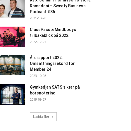
Kvix, Johan Thomasson & Vlora
Ramadani – Sweaty Business
Podcast #86
2021-10-20
ClassPass & Mindbodys
tillbakablick på 2022
2022-12-27
Årsrapport 2022:
Omsättningsrekord för
Member 24
2023-10-08
Gymkedjan SATS siktar på
börsnotering
2019-09-27
Ladda fler