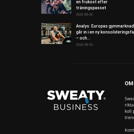
en frukost efter
träningspasset
2026-08-06
Analys: Europas gymmarknad
går in i en ny konsolideringsf
– och...
2026-08-05
OM
Swea
rikt
koll
tren
Kont