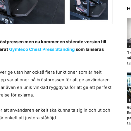
H
stpressen men nu kommer en stående version till
B
erat
Gymleco Chest Press Standing
som lanseras
Tr
si
ti
verige utan har också flera funktioner som är helt
grepp variationer på bröstpressen för att ge användaren
ar även en unik vinklad ryggdyna för att ge ett perfekt
relse för axlarna.
B
Gä
r att användaren enkelt ska kunna ta sig in och ut och
Be
är enkelt att justera ståhöjd.
p
tr