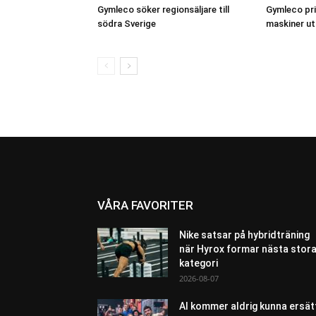
Gymleco söker regionsäljare till
Gymleco pris
södra Sverige
maskiner uts
VÅRA FAVORITER
Nike satsar på hybridträning
när Hyrox formar nästa stor
kategori
2026-08-07
AI kommer aldrig kunna ersät