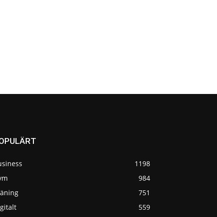
OPULÄRT
usiness
1198
ym
984
räning
751
gitalt
559