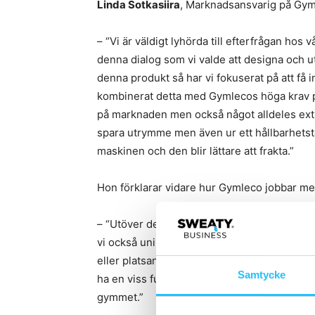
Linda Sotkasiira
, Marknadsansvarig på Gym
– “Vi är väldigt lyhörda till efterfrågan h
denna dialog som vi valde att designa och 
denna produkt så har vi fokuserat på att få 
kombinerat detta med Gymlecos höga krav på 
på marknaden men också något alldeles extr
spara utrymme men även ur ett hållbarhetstä
maskinen och den blir lättare att frakta.”
Hon förklarar vidare hur Gymleco jobbar me
– “Utöver den produktutveckling vi gör ute
vi också unika lösningar för kunder och part
eller platsanpassat för dem. Det kan till e
Samtycke
ha en viss funktion eller som ska passa ett 
gymmet.”