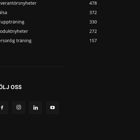
everantörsnyheter
478
älsa
372
ruppträning
330
roduktnyheter
272
rsonlig träning
157
ÖLJ OSS