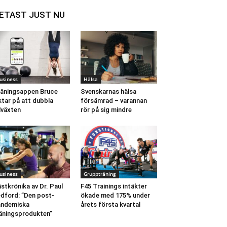
ETAST JUST NU
usiness
Hälsa
äningsappen Bruce
Svenskarnas hälsa
ktar på att dubbla
försämrad – varannan
llväxten
rör på sig mindre
usiness
Gruppträning
stkrönika av Dr. Paul
F45 Trainings intäkter
dford: ”Den post-
ökade med 175% under
andemiska
årets första kvartal
äningsprodukten”