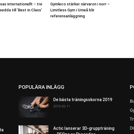
as internationellt – tre
Gymleco stärker närvaron i norr –
edda till ’Best in Class’
Limitless Gym i Umeå blir
referensanläggning
POPULÄRA INLÄGG
P
De bästa träningsskorna 2019
B
a
2019-02-11
G
T
Di
Actic lanserar 3D-gruppträning
ta