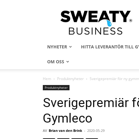
Sweaty
Business
NYHETER
HITTA LEVERANTÖR TILL
OM OSS
Hem
Produktnyheter
Sverigepremiär för ny gymm
Produktnyheter
Sverigepremiär f
Gymleco
AV
Brian van den Brink
-
2020-05-29