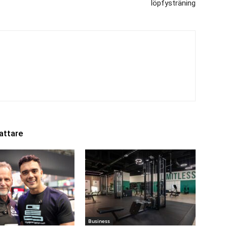
löpfysträning
attare
Business