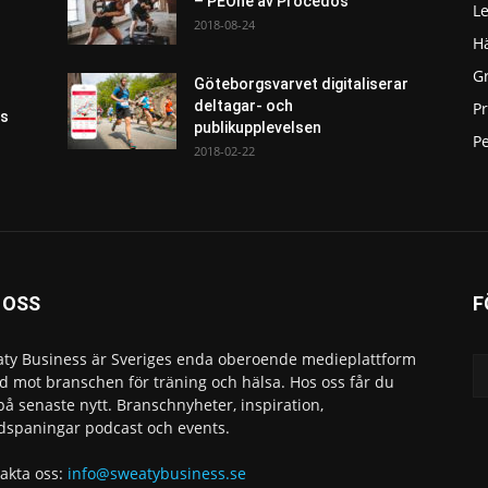
– PEOne av Procedos
L
2018-08-24
H
G
Göteborgsvarvet digitaliserar
deltagar- och
P
as
publikupplevelsen
Pe
2018-02-22
 OSS
F
ty Business är Sveriges enda oberoende medieplattform
ad mot branschen för träning och hälsa. Hos oss får du
 på senaste nytt. Branschnyheter, inspiration,
dspaningar podcast och events.
akta oss:
info@sweatybusiness.se