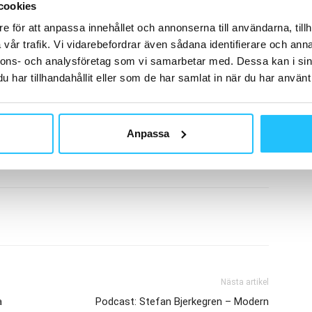
cookies
vererats till det första
Linda Sotkasiira
e för att anpassa innehållet och annonserna till användarna, tillh
.com
vår trafik. Vi vidarebefordrar även sådana identifierare och anna
nnons- och analysföretag som vi samarbetar med. Dessa kan i sin
har tillhandahållit eller som de har samlat in när du har använt 
Anpassa
Linda Sotkasiira
Nästa artikel
a
Podcast: Stefan Bjerkegren – Modern