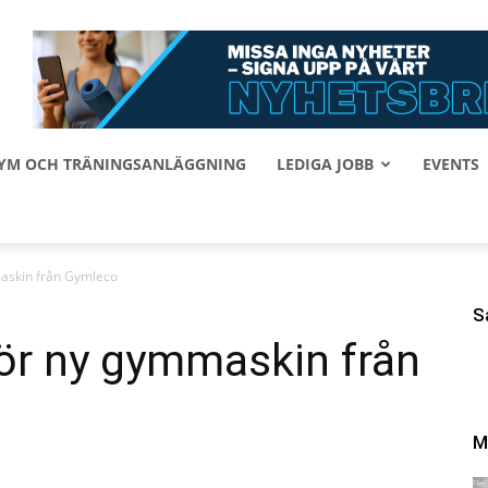
 GYM OCH TRÄNINGSANLÄGGNING
LEDIGA JOBB
EVENTS
askin från Gymleco
S
ör ny gymmaskin från
M