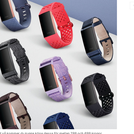
rmband så kommer du kunna köpa dessa för mellan 299 och 699 kronor.