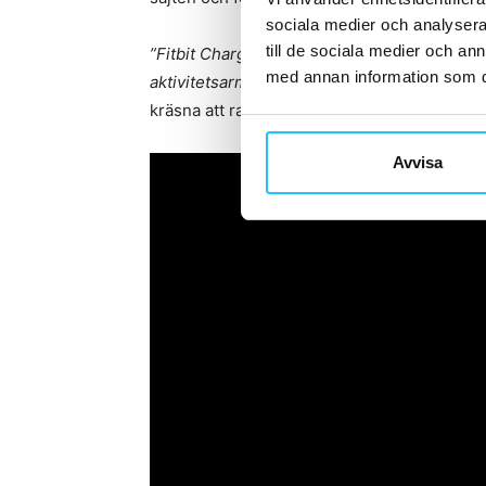
sociala medier och analysera 
till de sociala medier och a
”Fitbit Charge 3 har många förbättringar, vil
med annan information som du 
aktivitetsarmbanden på marknaden”.
Avsakn
kräsna att rata det och i stället
Avvisa