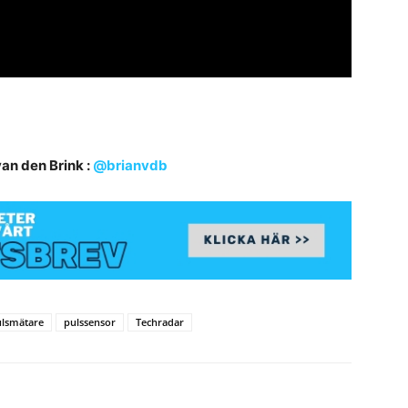
van den Brink :
@brianvdb
lsmätare
pulssensor
Techradar