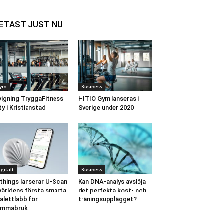
ETAST JUST NU
ym
Business
vigning TryggaFitness
HITIO Gym lanseras i
ty i Kristianstad
Sverige under 2020
igitalt
Business
things lanserar U-Scan
Kan DNA-analys avslöja
världens första smarta
det perfekta kost- och
alettlabb för
träningsupplägget?
emmabruk