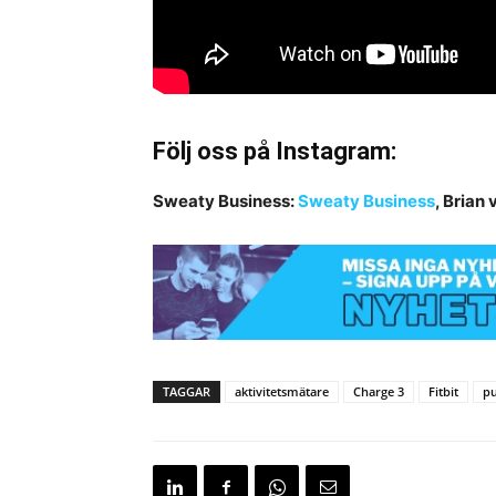
Följ oss på Instagram:
Sweaty Business:
Sweaty Business
, Brian 
TAGGAR
aktivitetsmätare
Charge 3
Fitbit
pu