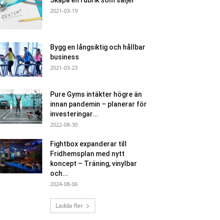
Skapa en rubrik som säljer
2021-03-19
Bygg en långsiktig och hållbar
business
2021-03-23
Pure Gyms intäkter högre än
innan pandemin – planerar för
investeringar...
2022-08-30
Fightbox expanderar till
Fridhemsplan med nytt
koncept – Träning, vinylbar
och...
2024-08-06
Ladda fler