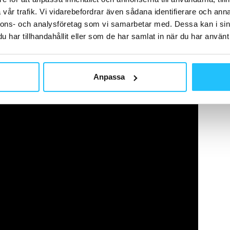
vår trafik. Vi vidarebefordrar även sådana identifierare och anna
nnons- och analysföretag som vi samarbetar med. Dessa kan i sin
ket gör att den nog kommer att bli ett av de bästa
har tillhandahållit eller som de har samlat in när du har använt 
aden av inbyggd GPS riskerar dock att få de mest
Anpassa