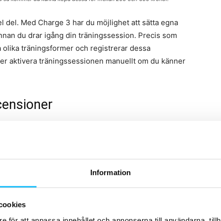
el del. Med Charge 3 har du möjlighet att sätta egna
 innan du drar igång din träningssession. Precis som
 olika träningsformer och registrerar dessa
över aktivera träningssessionen manuellt om du känner
ecensioner
arge 3. På plussidan nämns bland annat den långa
n och hur bekvämt den sitter på handleden.
”Den är
r inte en stor knöl på handleden”
, skriver sajten.
Information
 men Techradar slår ner på att löpare kan bli besvikna
GPS.
”Det är synd eftersom många billigare produkter
cookies
ner dig utan att du har telefonen med dig”,
skriver
e för att anpassa innehållet och annonserna till användarna, tillh