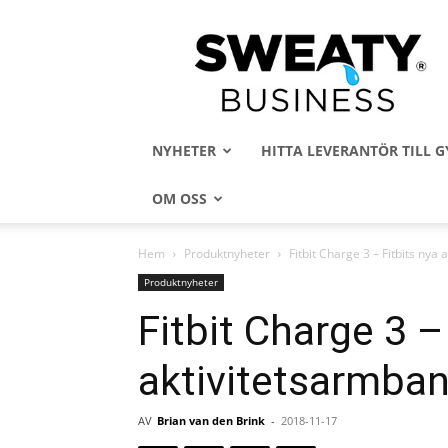
Sweaty
Business
NYHETER
HITTA LEVERANTÖR TILL
OM OSS
Hem
Produktnyheter
Fitbit Charge 3 – Fitbits nya
Produktnyheter
Fitbit Charge 3 –
aktivitetsarmba
AV
Brian van den Brink
-
2018-11-17