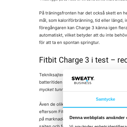
På träningsfronten har det också skett en h
mål, som kaloriförbränning, tid eller längd,
föregångaren kan Charge 3 känna igen flera
automatiskt, vilket betyder att du inte beh
för att ta en spontan springtur.
Fitbit Charge 3 i test – r
Tekniksajten
Techradar
har testat Fitbit Ch
batteritiden på sju dagar, den nya designe
mycket tunnare än Fitbit Charge 2 så det bli
Samtycke
Även de olika träningsfunktionerna är bättre
eftersom Fitbit Charge 3 inte har inbyggd 
Denna webbplats använder 
på marknaden kan hålla koll på var du befin
sajten och fortsätter:
Vi använder enhetsidentifierar