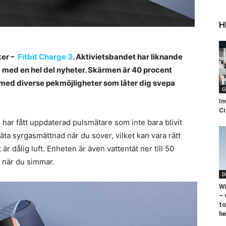
H
ker –
Fitbit Charge 3
. Aktivietsbandet har liknande
 med en hel del nyheter. Skärmen är 40 procent
 med diverse pekmöjligheter som låter dig svepa
G
In
Ci
 har fått uppdaterad pulsmätare som inte bara blivit
mäta syrgasmättnad när du sover, vilket kan vara rätt
 dålig luft. Enheten är även vattentät ner till 50
a när du simmar.
D
Wi
– 
to
h