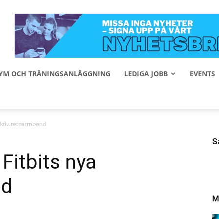
 GYM OCH TRÄNINGSANLÄGGNING
LEDIGA JOBB
EVENTS
 aktivitetsarmband
S
 Fitbits nya
nd
M