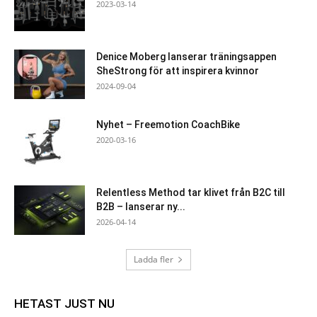
2023-03-14
Denice Moberg lanserar träningsappen
SheStrong för att inspirera kvinnor
2024-09-04
Nyhet – Freemotion CoachBike
2020-03-16
Relentless Method tar klivet från B2C till
B2B – lanserar ny...
2026-04-14
Ladda fler
HETAST JUST NU