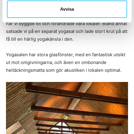
– Yoga är en del som står sig väldigt stark. Den har växt
Avvisa
till sig under de senaste åren och accelererade för oss
när vi byggde till och förändrade våra lokaler. Bland annat
satsade vi på en separat yogasal och lade stort krut på att
få till en härlig yogakänsla i den.
Yogasalen har stora glasfönster, med en fantastisk utsikt
ut mot omgivningarna, och även en ombonande
heltäckningsmatta som gör akustiken i lokalen optimal.