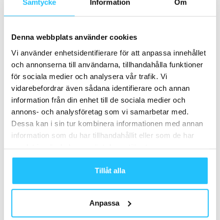
Samtycke
Information
Om
Denna webbplats använder cookies
Vi använder enhetsidentifierare för att anpassa innehållet
och annonserna till användarna, tillhandahålla funktioner
för sociala medier och analysera vår trafik. Vi
vidarebefordrar även sådana identifierare och annan
information från din enhet till de sociala medier och
Det bjöds bland annat på frukost, fika och varm korv med
annons- och analysföretag som vi samarbetar med.
bröd. En speciell happening under veckan var enligt
Dessa kan i sin tur kombinera informationen med annan
Patrick olika pass från ”dåtiden” som lades in på schemat
information som du har tillhandahållit eller som de har
och genomfördes under veckan, till både personal och
samlat in när du har använt deras tjänster.
medlemmars stora förtjusning.
Tillåt alla
– Det var mycket uppskattat!
Anpassa
Vilka träningsformer har ett uppsving hos er?