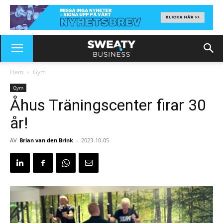
Hem
Gym
Gym
Åhus Träningscenter firar 30
år!
AV
Brian van den Brink
-
2023-10-05