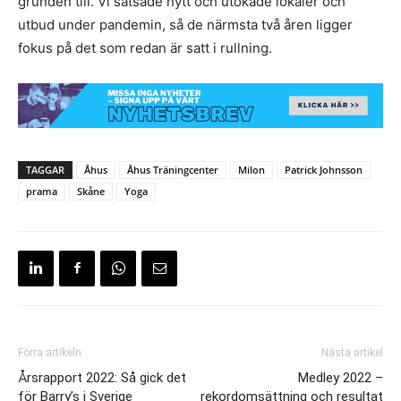
grunden till. Vi satsade nytt och utökade lokaler och
utbud under pandemin, så de närmsta två åren ligger
fokus på det som redan är satt i rullning.
TAGGAR
Åhus
Åhus Träningcenter
Milon
Patrick Johnsson
prama
Skåne
Yoga
Förra artikeln
Nästa artikel
Årsrapport 2022: Så gick det
Medley 2022 –
för Barry’s i Sverige
rekordomsättning och resultat