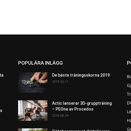
POPULÄRA INLÄGG
P
ta
De bästa träningsskorna 2019
B
2019-02-11
G
T
Di
Actic lanserar 3D-gruppträning
– PEOne av Procedos
as
L
2018-08-24
H
G