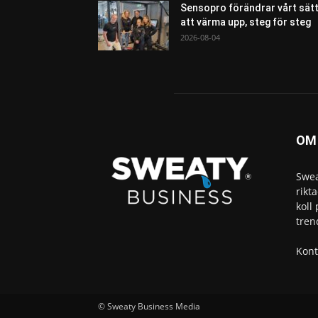
Sensopro förändrar vårt sät
att värma upp, steg för steg
2026-08-04
OM
Swea
rikt
koll
tren
Kont
© Sweaty Business Media