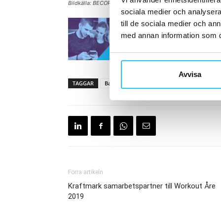
Bildkälla: BECORE
sociala medier och analysera 
till de sociala medier och a
med annan information som du 
Avvisa
TAGGAR
Barre
BECORE
Mood
Pilates
Förra artikeln
Kraftmark samarbetspartner till Workout Åre
2019