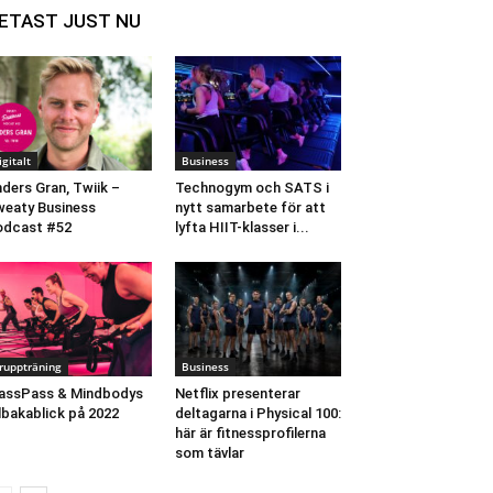
ETAST JUST NU
igitalt
Business
ders Gran, Twiik –
Technogym och SATS i
eaty Business
nytt samarbete för att
odcast #52
lyfta HIIT-klasser i...
ruppträning
Business
assPass & Mindbodys
Netflix presenterar
llbakablick på 2022
deltagarna i Physical 100:
här är fitnessprofilerna
som tävlar