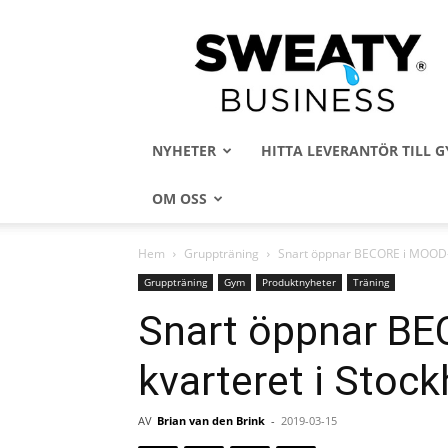
Sweaty
Business
NYHETER
HITTA LEVERANTÖR TILL
OM OSS
Hem
Gruppträning
Snart öppnar BECORE i MOOD-k
Gruppträning
Gym
Produktnyheter
Träning
Snart öppnar BE
kvarteret i Stoc
AV
Brian van den Brink
-
2019-03-15