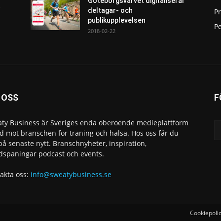
Göteborgsvarvet digitaliserar
t
deltagar- och
P
publikupplevelsen
Pe
2018-02-22
 OSS
F
ty Business är Sveriges enda oberoende medieplattform
ad mot branschen för träning och hälsa. Hos oss får du
 på senaste nytt. Branschnyheter, inspiration,
dspaningar podcast och events.
akta oss:
info@sweatybusiness.se
Cookiepoli