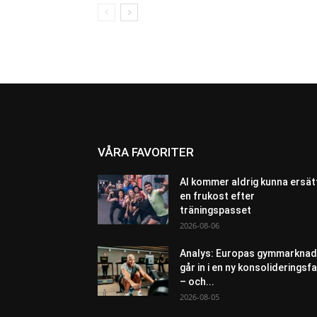
VÅRA FAVORITER
AI kommer aldrig kunna ersät
en frukost efter
träningspasset
2026-08-06
Analys: Europas gymmarknad
går in i en ny konsolideringsf
– och...
2026-08-05