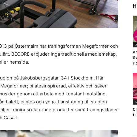
H
D
2013 på Östermalm har träningsformen Megaformer och
An
pulärt. BECORE erbjuder inga traditionella medlemskap,
Sw
eller hemsida.
P
udion på Jakobsbergsgatan 34 i Stockholm. Här
gaformer; pilatesinspirerad, effektiv och säker
 muskler genom att arbeta med konstant motstånd,
 balett, pilates och yoga. I anslutning till studion
G
äljer träningsrelaterade produkter samt träningskläder
Cl
ti
 Casall.