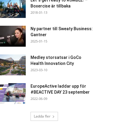
Let`s get ready to RUMBLE! –
Boxercise är tillbaka
2018-01-13
Ny partner till Sweaty Business:
Gantner
2025-01-15
Medley storsatsar i GoCo
Health Innovation City
2023-03-10
EuropeActive laddar upp för
#BEACTIVE DAY 23 september
2022-06-09
Ladda fler