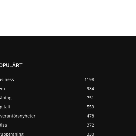
OPULÄRT
usiness
1198
ym
984
räning
751
gitalt
559
everantörsnyheter
478
älsa
372
ruppträning
330