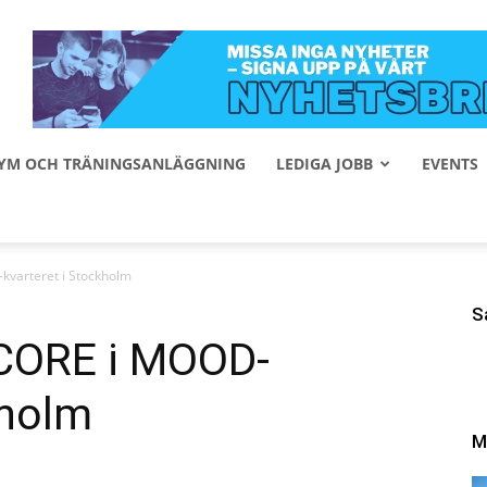
 GYM OCH TRÄNINGSANLÄGGNING
LEDIGA JOBB
EVENTS
varteret i Stockholm
S
CORE i MOOD-
kholm
M