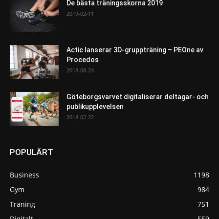
De bästa träningsskorna 2019
2019-02-11
Actic lanserar 3D-gruppträning – PEOne av
Procedos
2018-08-24
Göteborgsvarvet digitaliserar deltagar- och
publikupplevelsen
2018-02-22
POPULÄRT
Business
1198
Gym
984
Träning
751
Digitalt
559