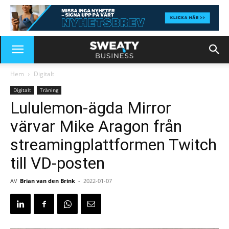
Hem
Digitalt
Digitalt
Träning
Lululemon-ägda Mirror
värvar Mike Aragon från
streamingplattformen Twitch
till VD-posten
AV
Brian van den Brink
-
2022-01-07