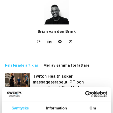
Brian van den Brink
Relaterade artiklar
Mer av samma författare
Twitch Health söker
massageterapeut, PT och
grupptränare i Stockholm
Business
Lululemon lanserar sina första
herrskomodeller
Samtycke
Information
Om
Business