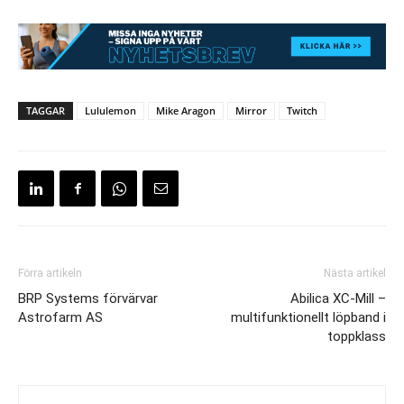
TAGGAR
Lululemon
Mike Aragon
Mirror
Twitch
Förra artikeln
Nästa artikel
BRP Systems förvärvar
Abilica XC-Mill –
Astrofarm AS
multifunktionellt löpband i
toppklass