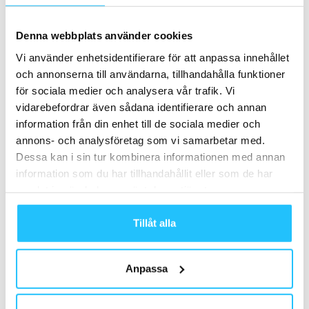
Lululemon dumpar Mirror och ingår ett
Denna webbplats använder cookies
avtal med Peloton för digitalt innehåll
Vi använder enhetsidentifierare för att anpassa innehållet
Business
och annonserna till användarna, tillhandahålla funktioner
för sociala medier och analysera vår trafik. Vi
vidarebefordrar även sådana identifierare och annan
information från din enhet till de sociala medier och
Samarbete
annons- och analysföretag som vi samarbetar med.
Dessa kan i sin tur kombinera informationen med annan
- Annons -
information som du har tillhandahållit eller som de har
samlat in när du har använt deras tjänster.
MEST POPULÄRA
Tillåt alla
Säljes: Begagnade spinningcyklar Schwinn
AC Performance
Anpassa
2023-03-07