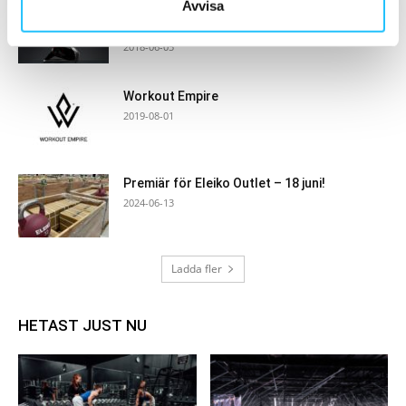
Avvisa
Wattbike Atom – den smarta inomhuscykeln
lanseras i Sverige
2018-06-05
Workout Empire
2019-08-01
Premiär för Eleiko Outlet – 18 juni!
2024-06-13
Ladda fler
HETAST JUST NU