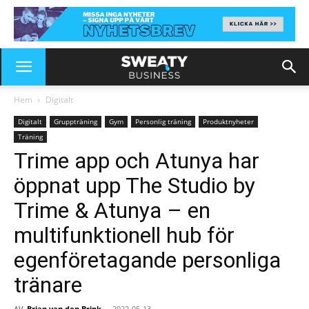
Hem
Digitalt
Digitalt
Gruppträning
Gym
Personlig träning
Produktnyheter
Träning
Trime app och Atunya har
öppnat upp The Studio by
Trime & Atunya – en
multifunktionell hub för
egenföretagande personliga
tränare
AV
Brian van den Brink
-
2022-05-13