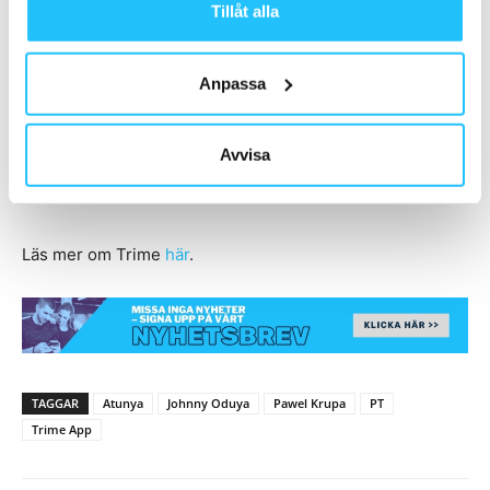
Tillåt alla
tillhandahåller olika hälso- och friskvårdsaktiviteter, vilket
innebär att vi alltid letar efter fler tränare som kan
Anpassa
samarbeta med oss för dessa upplägg.
Stort lycka till med satsningen!
Avvisa
– Tack!
Läs mer om Trime
här
.
TAGGAR
Atunya
Johnny Oduya
Pawel Krupa
PT
Trime App