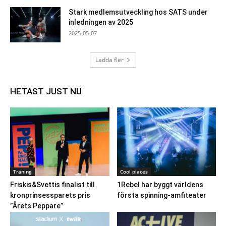
Stark medlemsutveckling hos SATS under
inledningen av 2025
2025-05-07
Ladda fler
HETAST JUST NU
Träning
Cool places
Friskis&Svettis finalist till
1Rebel har byggt världens
kronprinsessparets pris
första spinning-amfiteater
”Årets Peppare”