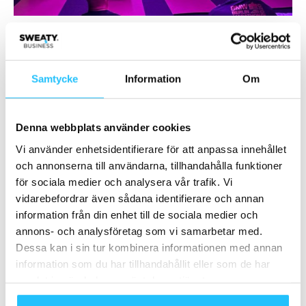
Vilka är de största fördelarna med Trime-appen?
– Framför allt enkelheten. På bara någon minut kan
Samtycke
Information
Om
tränaren sätta upp ett specifikt pass, lägga in
kunden(erna) och ta betalt. Tränare lägger generellt sett
alldeles för mycket dyrbar tid och energi på admin.
Denna webbplats använder cookies
Vi använder enhetsidentifierare för att anpassa innehållet
Vidare så är en del dåliga på att marknadsföra sig. Vi vill
och annonserna till användarna, tillhandahålla funktioner
”empower the coaches” och hjälpa dem bygga sina egna
för sociala medier och analysera vår trafik. Vi
vidarebefordrar även sådana identifierare och annan
varumärken och skala upp sin verksamhet genom en
information från din enhet till de sociala medier och
smidig plattform samt marknadsplats.
annons- och analysföretag som vi samarbetar med.
Dessa kan i sin tur kombinera informationen med annan
Ni satsar även mot corporatemarknaden, berätta gärna
information som du har tillhandahållit eller som de har
mer!
samlat in när du har använt deras tjänster.
– Ja, vi arbetar också med företagskunder där vi