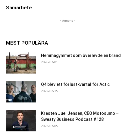
Samarbete
- Annons -
MEST POPULÄRA
Hemmagymmet som överlevde en brand
2026-07-01
Q4 blev ett förlustkvartal för Actic
2022-02-15
Kresten Juel Jensen, CEO Motosumo –
Sweaty Business Podcast #128
2023-07-05