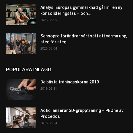
Analys: Europas gymmarknad går in i en ny
konsolideringsfas – och...
2026-08-05
Sensopro förändrar vårt sätt att värma upp,
steg för steg
2026-08-04
POPULÄRA INLÄGG
De bästa träningsskorna 2019
2019-02-11
Actic lanserar 3D-gruppträning – PEOne av
Procedos
2018-08-24