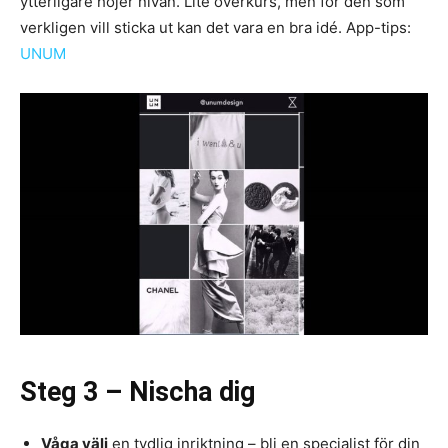
ytterligare höjer nivån. Lite överkurs, men för den som
verkligen vill sticka ut kan det vara en bra idé. App-tips:
UNUM
Steg 3 – Nischa dig
Våga välj
en tydlig inriktning – bli en specialist för din