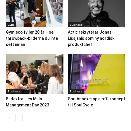
Gym
Business
Gymleco fyller 28 år – se
Actic rekryterar Jonas
throwback-bilderna du inte
Lissjanis som ny nordisk
sett innan
produktchef
Business
Business
Bildextra: Les Mills
SoulAnnex – spin off-koncept
Management Day 2023
till SoulCycle