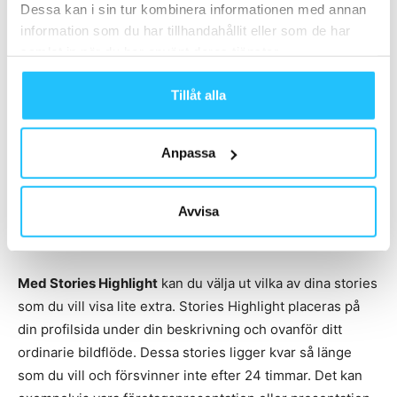
funktioner
Dessa kan i sin tur kombinera informationen med annan
information som du har tillhandahållit eller som de har
samlat in när du har använt deras tjänster.
Stories
Tillåt alla
Ett bra sätt att hålla uppe ett bra tempo på Instagram är
att nyttja Stories. Här är kraven på bildkvalitet lägre och
ger dig möjligheter att visa material som inte fick
Anpassa
plats/kvalar in i ditt ordinarie flöde. Instagram Stories har
dubbel så många användare som exempelvis
Avvisa
konkurrenten Snapchat. Vilket gör att du inte
nödvändigtvis behöver arbeta i dubbla kanaler.
Med Stories Highlight
kan du välja ut vilka av dina stories
som du vill visa lite extra. Stories Highlight placeras på
din profilsida under din beskrivning och ovanför ditt
ordinarie bildflöde. Dessa stories ligger kvar så länge
som du vill och försvinner inte efter 24 timmar. Det kan