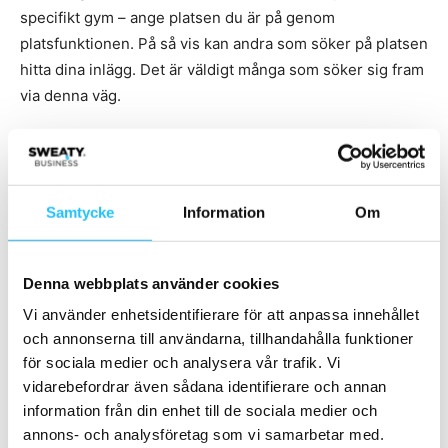
specifikt gym – ange platsen du är på genom
platsfunktionen. På så vis kan andra som söker på platsen
hitta dina inlägg. Det är väldigt många som söker sig fram
via denna väg.
Profilbeskrivningen är viktig
Din profilbeskrivning ska ge besökaren en bra idé om vad
Samtycke
Information
Om
ditt konto handlar om. Lägg tid på denna. Din
profilbeskrivning ska besvara frågan –
Varför sa jag följa
dig?
Har du en egen hashtag? – lägg in den i
Denna webbplats använder cookies
profilbeskrivningen. Länka till din hemsida, webbshop
Vi använder enhetsidentifierare för att anpassa innehållet
etc. Har du flera ställen du vill länka till? – Skapa en
och annonserna till användarna, tillhandahålla funktioner
länksida på din hemsida alternativt använd
Linktree.
för sociala medier och analysera vår trafik. Vi
vidarebefordrar även sådana identifierare och annan
information från din enhet till de sociala medier och
Steg 5 – Nyttja andra/nya
annons- och analysföretag som vi samarbetar med.