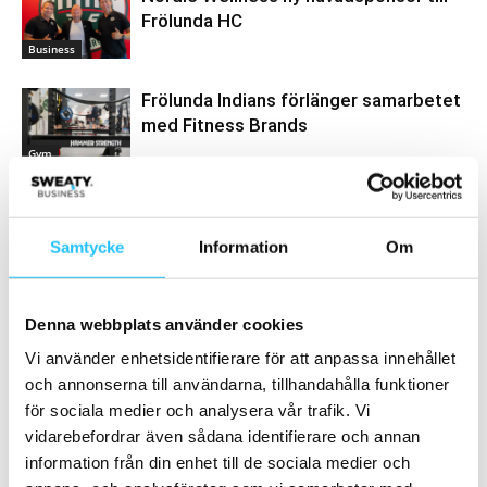
Frölunda HC
Business
Frölunda Indians förlänger samarbetet
med Fitness Brands
Gym
Samtycke
Information
Om
Samarbete
- Annons -
Denna webbplats använder cookies
Vi använder enhetsidentifierare för att anpassa innehållet
och annonserna till användarna, tillhandahålla funktioner
MEST POPULÄRA
för sociala medier och analysera vår trafik. Vi
vidarebefordrar även sådana identifierare och annan
Adidas lanserar tröjor av återvunnen plast
information från din enhet till de sociala medier och
2018-04-13