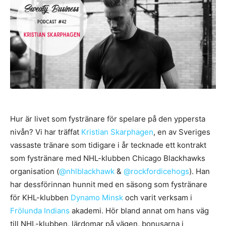
Hur är livet som fystränare för spelare på den yppersta
nivån? Vi har träffat
Kristian Skarphagen
, en av Sveriges
vassaste tränare som tidigare i år tecknade ett kontrakt
som fystränare med NHL-klubben Chicago Blackhawks
organisation (
@nhlblackhawk
&
@rockfordicehogs
). Han
har dessförinnan hunnit med en säsong som fystränare
för KHL-klubben
Dynamo Minsk
och varit verksam i
Frölunda Indians
akademi. Hör bland annat om hans väg
till NHL-klubben, lärdomar på vägen, bonusarna i