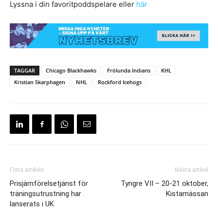
Lyssna i din favoritpoddspelare eller
här
TAGGAR
Chicago Blackhawks
Frölunda Indians
KHL
Kristian Skarphagen
NHL
Rockford Icehogs
Förra artikeln
Nästa artikel
Prisjämförelsetjänst för
Tyngre VII – 20-21 oktober,
träningsutrustning har
Kistamässan
lanserats i UK