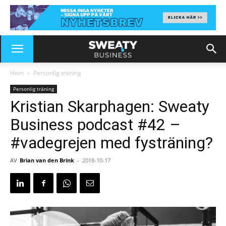
Hem
Personlig träning
Personlig träning
Kristian Skarphagen: Sweaty
Business podcast #42 –
#vadegrejen med fysträning?
AV
Brian van den Brink
-
2018-10-17