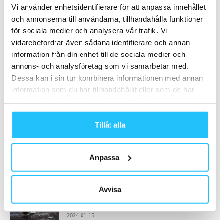
Vi använder enhetsidentifierare för att anpassa innehållet
och annonserna till användarna, tillhandahålla funktioner
Samarbete
för sociala medier och analysera vår trafik. Vi
vidarebefordrar även sådana identifierare och annan
- Annons -
information från din enhet till de sociala medier och
annons- och analysföretag som vi samarbetar med.
Dessa kan i sin tur kombinera informationen med annan
MEST POPULÄRA
information som du har tillhandahållit eller som de har
Actic rekryterar Jonas Lissjanis som ny
samlat in när du har använt deras tjänster.
nordisk produktchef
2019-11-06
Tillåt alla
Richard Grönberg, grundare och vd
Anpassa
Ecdesign – Sweaty Business Podcast #136
2023-11-08
Avvisa
Regeringen initierar två uppdrag för att
främja fysisk aktivitet
2024-01-15