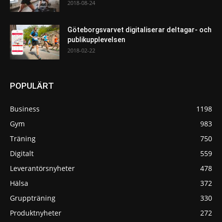
2018-08-24
Göteborgsvarvet digitaliserar deltagar- och
publikupplevelsen
2018-02-22
POPULÄRT
Business
1198
Gym
983
Träning
750
Digitalt
559
Leverantörsnyheter
478
Hälsa
372
Gruppträning
330
Produktnyheter
272