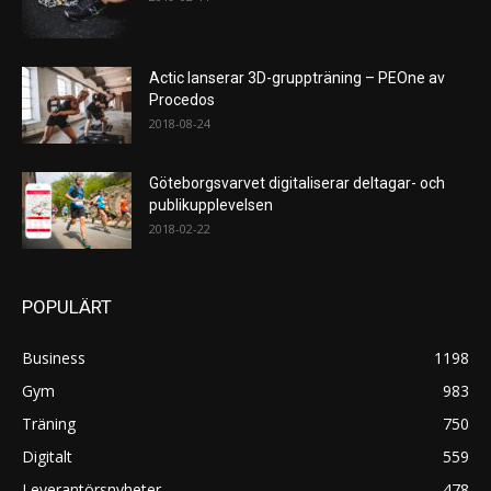
Actic lanserar 3D-gruppträning – PEOne av
Procedos
2018-08-24
Göteborgsvarvet digitaliserar deltagar- och
publikupplevelsen
2018-02-22
POPULÄRT
Business
1198
Gym
983
Träning
750
Digitalt
559
Leverantörsnyheter
478