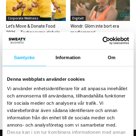
Corporate Wellness
Digitalt
Let’s Move & Donate Food
Wondr: Glöm inte bort era
2026 – Technogyms globala
medlemmar!
träningskampanj är...
Samtycke
Information
Om
Denna webbplats använder cookies
Business
Kläder & skor
Vi använder enhetsidentifierare för att anpassa innehållet
Zoezi erbjuder Klarna som
Kappa öppnar ny webbshop i
alternativ till Autogiro
Sverige
och annonserna till användarna, tillhandahålla funktioner
för sociala medier och analysera vår trafik. Vi
vidarebefordrar även sådana identifierare och annan
information från din enhet till de sociala medier och
annons- och analysföretag som vi samarbetar med.
Dessa kan i sin tur kombinera informationen med annan