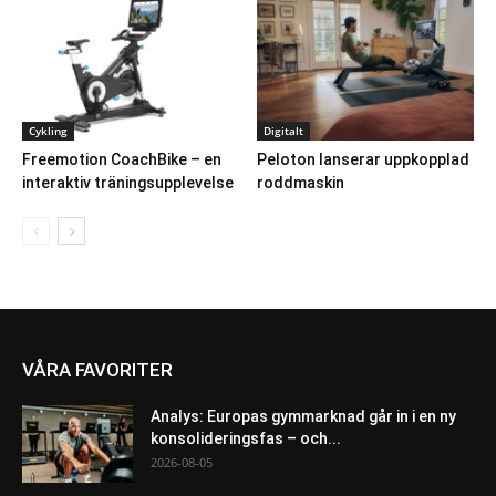
Cykling
Digitalt
Freemotion CoachBike – en
Peloton lanserar uppkopplad
interaktiv träningsupplevelse
roddmaskin
VÅRA FAVORITER
Analys: Europas gymmarknad går in i en ny
konsolideringsfas – och...
2026-08-05