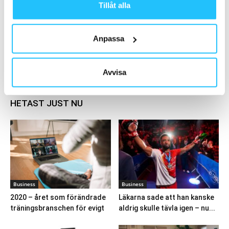
Tillåt alla
Gigger
2020-09-30
Anpassa
Ladda fler
Avvisa
HETAST JUST NU
Business
Business
2020 – året som förändrade
Läkarna sade att han kanske
träningsbranschen för evigt
aldrig skulle tävla igen – nu...