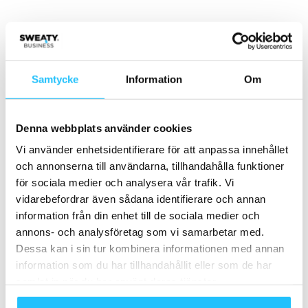
Samarbete
- Annons -
Samtycke
Information
Om
MEST POPULÄRA
Denna webbplats använder cookies
Campushallen skapade en separat
Vi använder enhetsidentifierare för att anpassa innehållet
Milonstudio – för att nå nya målgrupper
och annonserna till användarna, tillhandahålla funktioner
2026-03-02
för sociala medier och analysera vår trafik. Vi
vidarebefordrar även sådana identifierare och annan
Basic-Fit satsar på internationell expansion
information från din enhet till de sociala medier och
genom franchising
annons- och analysföretag som vi samarbetar med.
2024-11-28
Dessa kan i sin tur kombinera informationen med annan
information som du har tillhandahållit eller som de har
Motion Fitness tar klivet in i Norge –
samlat in när du har använt deras tjänster.
lanserar Motion Fitness...
2024-04-05