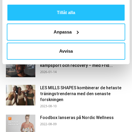
Samarbete
Tillåt alla
- Annons -
Anpassa
MEST POPULÄRA
Avvisa
Podcast: FSA Workouts om kapital,
kampsport och recovery – med Frid...
2026-01-14
LES MILLS SHAPES kombinerar de hetaste
träningstrenderna med den senaste
forskningen
2023-08-10
Foodbox lanseras på Nordic Wellness
2022-08-09