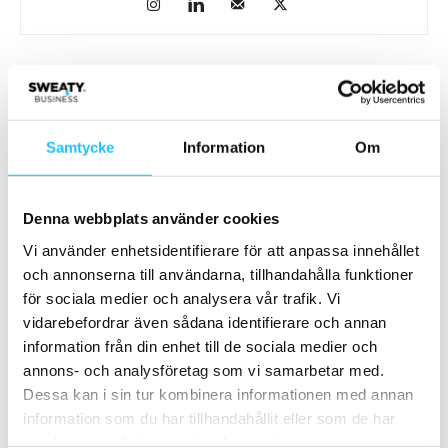
Relaterade artiklar
Mer av samma författare
Analys: Europas gymmarknad går in i
Samtycke
Information
Om
en ny konsolideringsfas – och Sverige
följer samma väg
Business
Denna webbplats använder cookies
Actic söker Regionchef för Uppsala
Vi använder enhetsidentifierare för att anpassa innehållet
med omnejd
och annonserna till användarna, tillhandahålla funktioner
Business
för sociala medier och analysera vår trafik. Vi
vidarebefordrar även sådana identifierare och annan
Actic förvärvar EGO i Sundsvall – tar
information från din enhet till de sociala medier och
över åtta anläggningar
annons- och analysföretag som vi samarbetar med.
Business
Dessa kan i sin tur kombinera informationen med annan
information som du har tillhandahållit eller som de har
samlat in när du har använt deras tjänster.