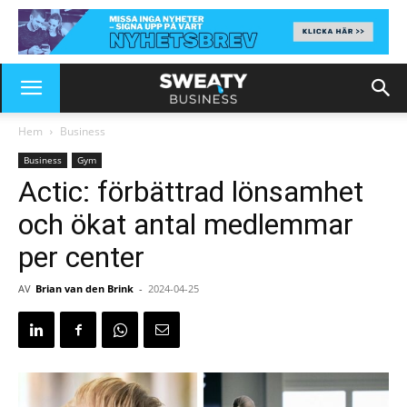
Hem
Business
Business
Gym
Actic: förbättrad lönsamhet
och ökat antal medlemmar
per center
AV
Brian van den Brink
-
2024-04-25