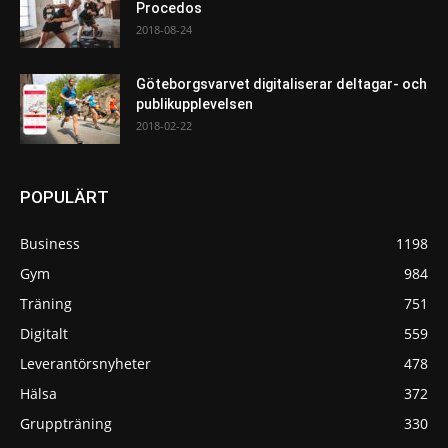
Procedos
2018-08-24
Göteborgsvarvet digitaliserar deltagar- och
publikupplevelsen
2018-02-22
POPULÄRT
Business
1198
Gym
984
Träning
751
Digitalt
559
Leverantörsnyheter
478
Hälsa
372
Gruppträning
330