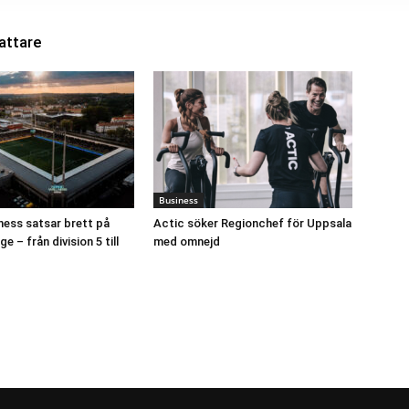
attare
Business
ness satsar brett på
Actic söker Regionchef för Uppsala
e – från division 5 till
med omnejd