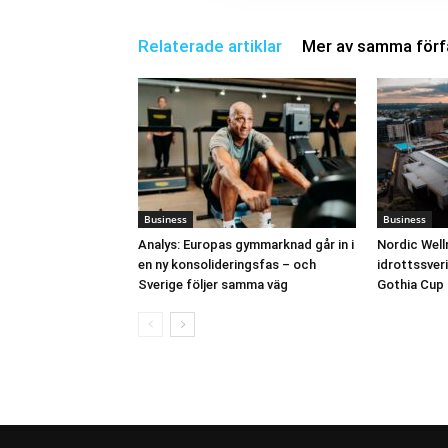
Relaterade artiklar
Mer av samma förf
Business
Business
Analys: Europas gymmarknad går in i
Nordic Well
en ny konsolideringsfas – och
idrottssverig
Sverige följer samma väg
Gothia Cup