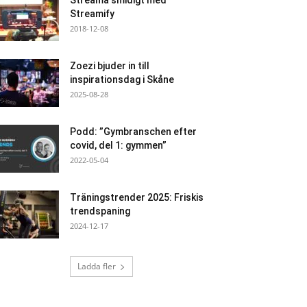
Streama smidigt med
Streamify
2018-12-08
Zoezi bjuder in till
inspirationsdag i Skåne
2025-08-28
Podd: ”Gymbranschen efter
covid, del 1: gymmen”
2022-05-04
Träningstrender 2025: Friskis
trendspaning
2024-12-17
Ladda fler