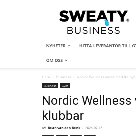
Sweaty
Business
NYHETER
HITTA LEVERANTÖR TILL
OM OSS
Hem
Business
Nordic Wellness växer med tre nya
Business
Gym
Nordic Wellness 
klubbar
AV
Brian van den Brink
-
2024-07-18