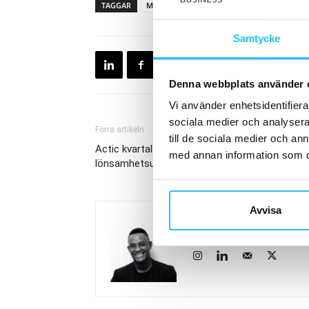
TAGGAR
Mindset
Nordic Wellness
Örnsköldsvi
Samtycke
Denna webbplats använder 
Vi använder enhetsidentifierar
sociala medier och analysera 
Förra artikeln
till de sociala medier och a
Actic kvartalsrapport april-juni 2024 – positiv
med annan information som du 
lönsamhetsutveckling
Avvisa
Brian van den Brink