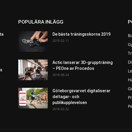
POPULÄRA INLÄGG
P
ta
De bästa träningsskorna 2019
B
2019-02-11
G
T
Di
Actic lanserar 3D-gruppträning
– PEOne av Procedos
as
L
2018-08-24
H
G
Göteborgsvarvet digitaliserar
t
deltagar- och
P
publikupplevelsen
Pe
2018-02-22