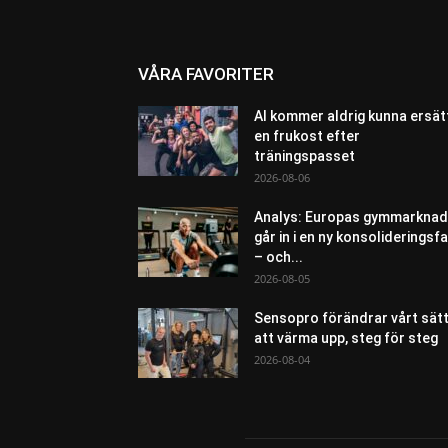
VÅRA FAVORITER
AI kommer aldrig kunna ersät
en frukost efter
träningspasset
2026-08-06
Analys: Europas gymmarknad
går in i en ny konsolideringsf
– och...
2026-08-05
Sensopro förändrar vårt sät
att värma upp, steg för steg
2026-08-04