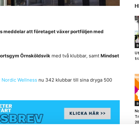
H
s meddelar att företaget växer portföljen med
B
Ut
ortsgym Örnsköldsvik
med två klubbar, samt
Mindset
tr
r
Nordic Wellness
nu 342 klubbar till sina dryga 500
B
No
Tr
20
Ar