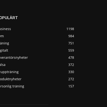
OPULÄRT
usiness
1198
ym
984
räning
751
gitalt
559
everantörsnyheter
478
älsa
372
ruppträning
330
roduktnyheter
272
rsonlig träning
157