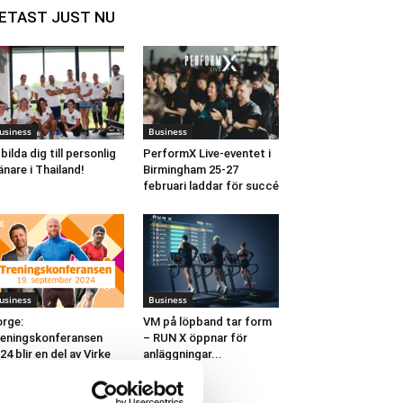
ETAST JUST NU
usiness
Business
bilda dig till personlig
PerformX Live-eventet i
änare i Thailand!
Birmingham 25-27
februari laddar för succé
usiness
Business
rge:
VM på löpband tar form
eningskonferansen
– RUN X öppnar för
24 blir en del av Virke
anläggningar...
ena