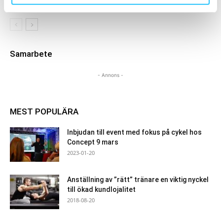
Cool places
Samarbete
- Annons -
MEST POPULÄRA
Inbjudan till event med fokus på cykel hos
Concept 9 mars
2023-01-20
Anställning av ”rätt” tränare en viktig nyckel
till ökad kundlojalitet
2018-08-20