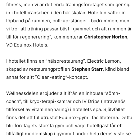
fitness, men vi är det enda träningsföretaget som ger sig
in i hotellbranschen i den här skalan. Hotellen sätter in
löpband på rummen, pull-up-stänger i badrummen, men
vi tror att träning passar bäst i gymmet och att rummen är
till för regenerering”, kommenterar
Christopher Norton
,
VD Equinox Hotels.
I hotellet finns en ”hälsorestaurang”, Electric Lemon,
skapad av restaurangprofilen
Stephen Starr
, känd bland
annat för sitt ”Clean-eating”-koncept.
Wellnessdelen erbjuder allt ifrån en inhouse ”sömn-
coach”, till kryo-terapi-kamrar och IV Drips (intravenös
tillförsel av vitaminer/näring) i hotellets spa. Självfallet
finns det ett fullutrustat Equinox-gym i faciliteterna. Detta
blir företagets största gym och varje hotellgäst får ett
tillfälligt medlemskap i gymmet under hela deras vistelse.