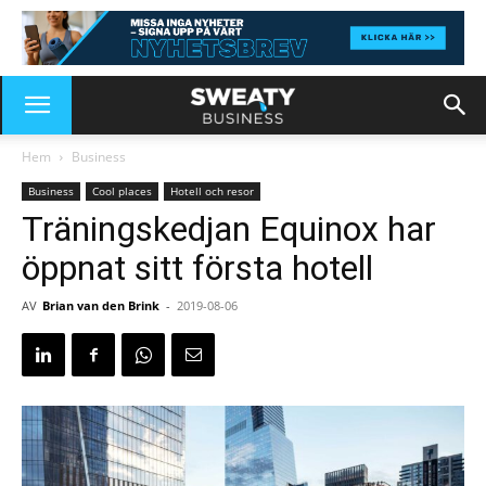
Hem
Business
Business
Cool places
Hotell och resor
Träningskedjan Equinox har
öppnat sitt första hotell
AV
Brian van den Brink
-
2019-08-06