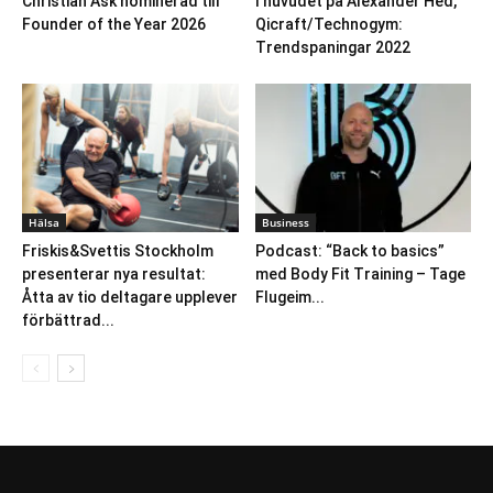
Christian Ask nominerad till
I huvudet på Alexander Hed,
Founder of the Year 2026
Qicraft/Technogym:
Trendspaningar 2022
Hälsa
Business
Friskis&Svettis Stockholm
Podcast: “Back to basics”
presenterar nya resultat:
med Body Fit Training – Tage
Åtta av tio deltagare upplever
Flugeim...
förbättrad...