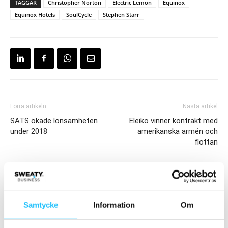
TAGGAR
Christopher Norton
Electric Lemon
Equinox
Equinox Hotels
SoulCycle
Stephen Starr
Förra artikeln
Nästa artikel
SATS ökade lönsamheten
Eleiko vinner kontrakt med
under 2018
amerikanska armén och
flottan
Samtycke
Information
Om