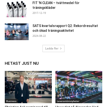
FIT ’N CLEAN – tvättmedel för
träningskläder
2017-12-19
SATS kvartalsrapport Q2: Rekordresultat
och ökad träningsaktivitet
2024-08-22
Ladda fler
HETAST JUST NU
Business
Leverantörsnyheter