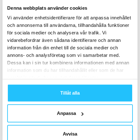
Denna webbplats använder cookies
Brian van den Brink
Vi använder enhetsidentifierare för att anpassa innehållet
och annonserna till användarna, tillhandahålla funktioner
för sociala medier och analysera vår trafik. Vi
vidarebefordrar även sådana identifierare och annan
information från din enhet till de sociala medier och
Relaterade artiklar
Mer av samma författare
annons- och analysföretag som vi samarbetar med.
Dessa kan i sin tur kombinera informationen med annan
Amerikansk studie: Priset största
information som du har tillhandahållit eller som de har
anledningen till att avsluta
samlat in när du har använt deras tjänster.
gymmedlemskap
Business
Tillåt alla
Internationellt: läget på
gymmarknaden
Business
Anpassa
Equinox+ In the Wild – utomhusträning
på en ny nivå
Avvisa