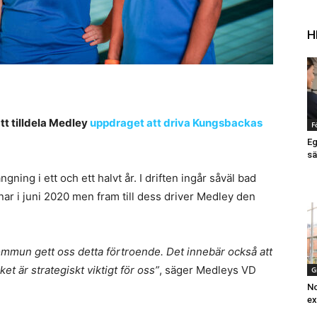
H
 tilldela Medley
uppdraget att driva Kungsbackas
F
Eg
sä
ängning i ett och ett halvt år. I driften ingår såväl bad
ar i juni 2020 men fram till dess driver Medley den
kommun gett oss detta förtroende. Det innebär också att
ket är strategiskt viktigt för oss”
, säger Medleys VD
G
No
ex