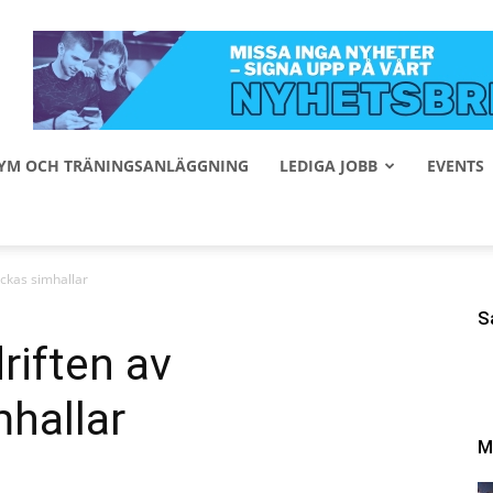
 GYM OCH TRÄNINGSANLÄGGNING
LEDIGA JOBB
EVENTS
ckas simhallar
S
riften av
hallar
M