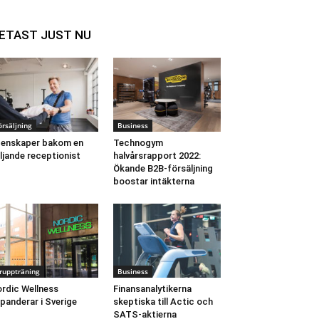
ETAST JUST NU
örsäljning
Business
enskaper bakom en
Technogym
ljande receptionist
halvårsrapport 2022:
Ökande B2B-försäljning
boostar intäkterna
ruppträning
Business
rdic Wellness
Finansanalytikerna
panderar i Sverige
skeptiska till Actic och
SATS-aktierna