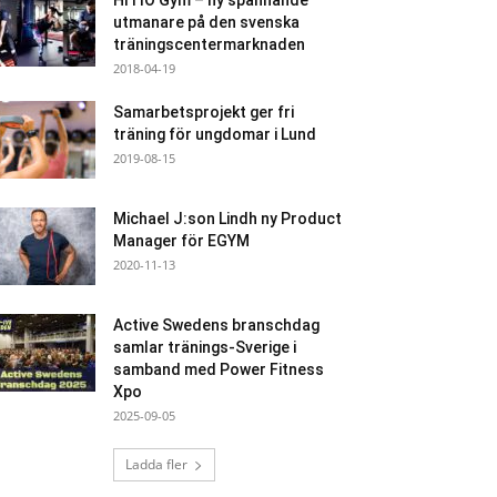
HITIO Gym – ny spännande
utmanare på den svenska
träningscentermarknaden
2018-04-19
Samarbetsprojekt ger fri
träning för ungdomar i Lund
2019-08-15
Michael J:son Lindh ny Product
Manager för EGYM
2020-11-13
Active Swedens branschdag
samlar tränings-Sverige i
samband med Power Fitness
Xpo
2025-09-05
Ladda fler