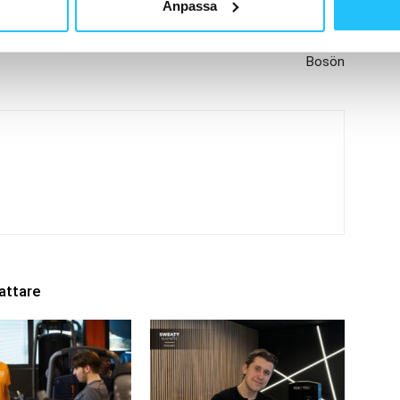
Anpassa
Nästa artikel
ig
Conny Karlberg rekryteras till ny chefsroll på
Bosön
attare