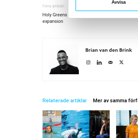
Avvisa
Förra artikeln
Holy Greens tar in nytt kapital – siktar på kraft
expansion
Brian van den Brink
Relaterade artiklar
Mer av samma förf