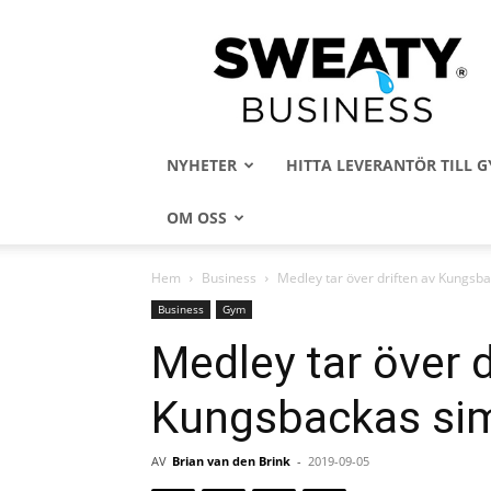
Sweaty
Business
NYHETER
HITTA LEVERANTÖR TILL
OM OSS
Hem
Business
Medley tar över driften av Kungsba
Business
Gym
Medley tar över d
Kungsbackas sim
AV
Brian van den Brink
-
2019-09-05