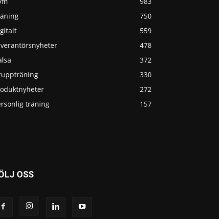
ym
983
räning
750
gitalt
559
everantörsnyheter
478
älsa
372
ruppträning
330
roduktnyheter
272
rsonlig träning
157
ÖLJ OSS