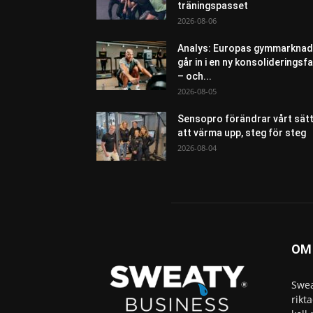
träningspasset
2026-08-06
Analys: Europas gymmarknad
går in i en ny konsolideringsf
– och...
2026-08-05
Sensopro förändrar vårt sät
att värma upp, steg för steg
2026-08-04
OM
Swea
rikt