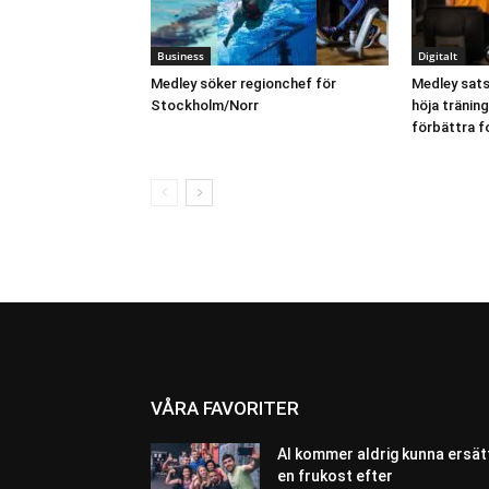
Business
Digitalt
Medley söker regionchef för
Medley sats
Stockholm/Norr
höja tränin
förbättra f
VÅRA FAVORITER
AI kommer aldrig kunna ersät
en frukost efter