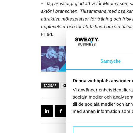
– ”Jag är väldigt glad att vi får Medley som
aktör i branschen. Tillsammans med oss kan d
attraktiva mötesplatser för träning och fris
upplevelser och för att ta hand om sin hälsa
Fritid.
Samtycke
Denna webbplats använder 
TAGGAR
Claes Mittjas
Kungsbacka
medley
Vi använder enhetsidentifierar
sociala medier och analysera 
till de sociala medier och a
med annan information som du 