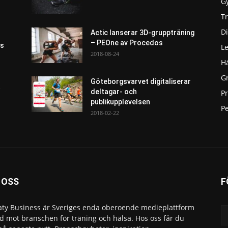
G
T
Di
Actic lanserar 3D-gruppträning
– PEOne av Procedos
as
L
2018-08-24
H
G
Göteborgsvarvet digitaliserar
t
deltagar- och
P
publikupplevelsen
Pe
2018-02-22
 OSS
F
ty Business är Sveriges enda oberoende medieplattform
ad mot branschen för träning och hälsa. Hos oss får du