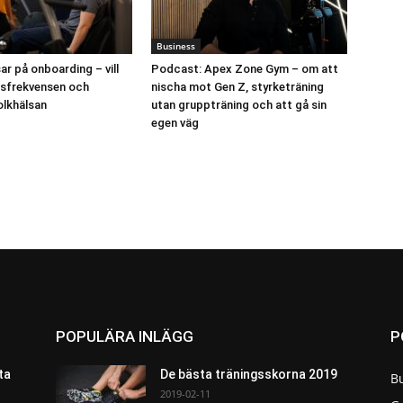
Business
ar på onboarding – vill
Podcast: Apex Zone Gym – om att
gsfrekvensen och
nischa mot Gen Z, styrketräning
olkhälsan
utan gruppträning och att gå sin
egen väg
POPULÄRA INLÄGG
P
ta
De bästa träningsskorna 2019
B
2019-02-11