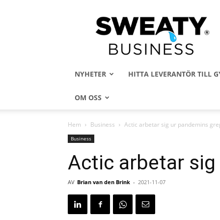
Sweaty
Business
NYHETER
HITTA LEVERANTÖR TILL
OM OSS
Hem
Business
Actic arbetar sig ur pandemins gr
Business
Actic arbetar si
AV
Brian van den Brink
-
2021-11-07