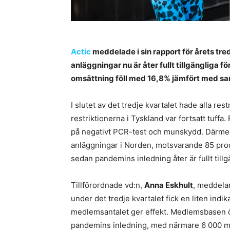
Actic
meddelade i sin rapport för årets tre
anläggningar nu är åter fullt tillgängliga 
omsättning föll med 16,8% jämfört med sa
I slutet av det tredje kvartalet hade alla r
restriktionerna i Tyskland var fortsatt tuffa
på negativt PCR-test och munskydd. Därmed i
anläggningar i Norden, motsvarande 85 proce
sedan pandemins inledning åter är fullt tillg
Tillförordnade vd:n,
Anna Eskhult
, meddelar
under det tredje kvartalet fick en liten indika
medlemsantalet ger effekt. Medlemsbasen 
pandemins inledning, med närmare 6 000 