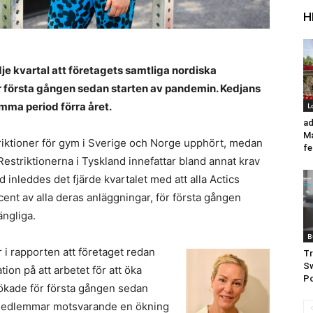
H
dje kvartal att företagets samtliga nordiska
för första gången sedan starten av pandemin. Kedjans
mma period förra året.
L
ad
Ma
estriktioner för gym i Sverige och Norge upphört, medan
fe
. Restriktionerna i Tyskland innefattar bland annat krav
nleddes det fjärde kvartalet med att alla Actics
nt av alla deras anläggningar, för första gången
ängliga.
B
 i rapporten att företaget redan
Tr
Sw
tion på att arbetet för att öka
P
ökade för första gången sedan
medlemmar motsvarande en ökning