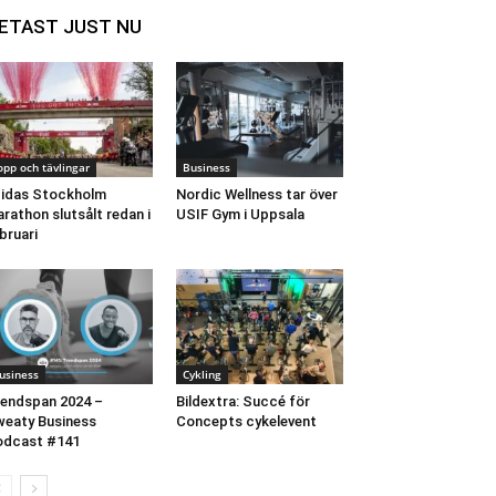
ETAST JUST NU
opp och tävlingar
Business
idas Stockholm
Nordic Wellness tar över
rathon slutsålt redan i
USIF Gym i Uppsala
bruari
usiness
Cykling
endspan 2024 –
Bildextra: Succé för
eaty Business
Concepts cykelevent
odcast #141