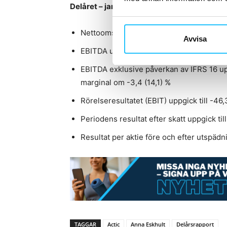
Delåret – januari till september 2021
Nettoomsättningen minskade till 441,7 
Avvisa
EBITDA uppgick till 106,5 (202,5) MSEK, 
EBITDA exklusive påverkan av IFRS 16 uppg
marginal om -3,4 (14,1) %
Rörelseresultatet (EBIT) uppgick till -46
Periodens resultat efter skatt uppgick til
Resultat per aktie före och efter utspädni
TAGGAR
Actic
Anna Eskhult
Delårsrapport