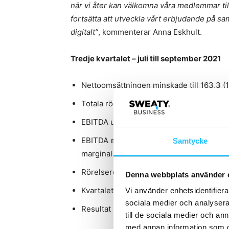
när vi åter kan välkomna våra medlemmar till
fortsätta att utveckla vårt erbjudande på s
digitalt”
, kommenterar Anna Eskhult.
Tredje kvartalet – juli till september 2021
Nettoomsättningen minskade till 163,3 (
Totala rörelsekostnaderna minskade med
EBITDA uppgick till 57,7 (86,4) MSEK, vi
EBITDA exklusive påverkan av IFRS 16 upp
Samtycke
marginal om 9,3 (23,5) %
Rörelseresultatet (EBIT) uppgick till 5,7
Denna webbplats använder 
Kvartalets resultat efter skatt uppgick ti
Vi använder enhetsidentifierar
sociala medier och analysera 
Resultat per aktie före och efter utspädni
till de sociala medier och a
med annan information som du 