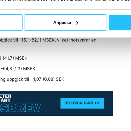
(582,3) MSEK, en minskning om 24,1 %
Anpassa
vilket motsvarar en marginal om 24,1 (34,8) %
ick till -15,1 (82,1) MSEK, vilket motsvarar en
,3 (41,7) MSEK
l -64,8 (1,3) MSEK
ng uppgick till -4,07 (0,08) SEK