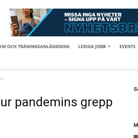
 GYM OCH TRÄNINGSANLÄGGNING
LEDIGA JOBB
EVENTS
epp
S
g ur pandemins grepp
M