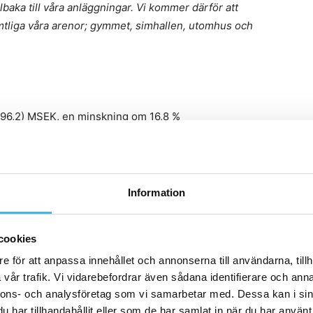
baka till våra anläggningar. Vi kommer därför att
amtliga våra arenor; gymmet, simhallen, utomhus och
196,2) MSEK, en minskning om 16,8 %
 5,5 MSEK till -164,0 (-169,4) MSEK
lket motsvarar en marginal om 35,3 (44,1) %
gick till 15,2 (46,0) MSEK, vilket motsvarar en
Information
 (33,2) MSEK
cookies
ll -4,8 (20,2) MSEK
e för att anpassa innehållet och annonserna till användarna, tillh
vår trafik. Vi vidarebefordrar även sådana identifierare och anna
ng uppgick till -0,30 (1,27) SEK
nnons- och analysföretag som vi samarbetar med. Dessa kan i sin
har tillhandahållit eller som de har samlat in när du har använt 