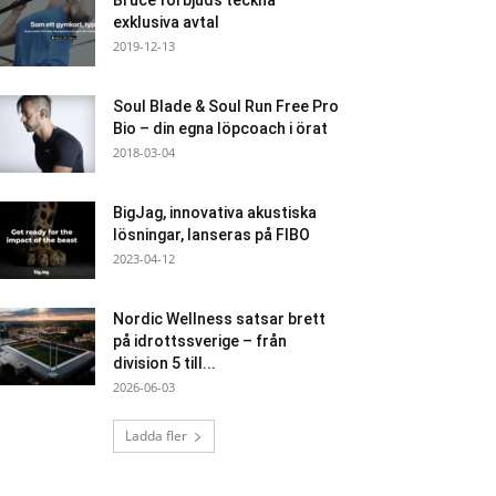
Bruce förbjuds teckna
exklusiva avtal
2019-12-13
Soul Blade & Soul Run Free Pro
Bio – din egna löpcoach i örat
2018-03-04
BigJag, innovativa akustiska
lösningar, lanseras på FIBO
2023-04-12
Nordic Wellness satsar brett
på idrottssverige – från
division 5 till...
2026-06-03
Ladda fler