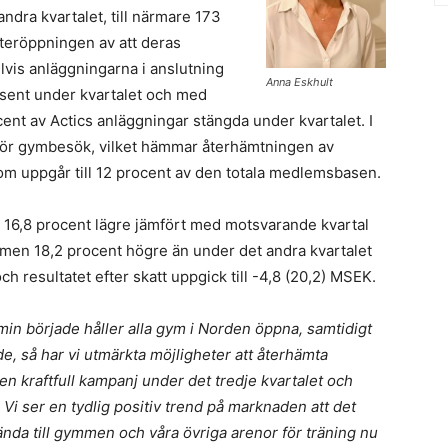
dra kvartalet, till närmare 173
återöppningen av att deras
vis anläggningarna i anslutning
Anna Eskhult
e sent under kvartalet och med
rocent av Actics anläggningar stängda under kvartalet. I
r för gymbesök, vilket hämmar återhämtningen av
m uppgår till 12 procent av den totala medlemsbasen.
r 16,8 procent lägre jämfört med motsvarande kvartal
 men 18,2 procent högre än under det andra kvartalet
h resultatet efter skatt uppgick till -4,8 (20,2) MSEK.
min började håller alla gym i Norden öppna, samtidigt
e, så har vi utmärkta möjligheter att återhämta
kraftfull kampanj under det tredje kvartalet och
 Vi ser en tydlig positiv trend på marknaden att det
vända till gymmen och våra övriga arenor för träning nu