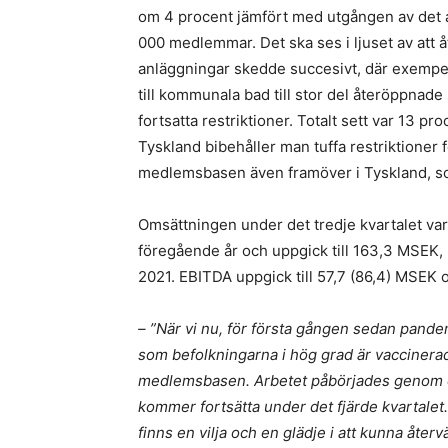
om 4 procent jämfört med utgången av det an
000 medlemmar. Det ska ses i ljuset av att 
anläggningar skedde succesivt, där exempel
till kommunala bad till stor del återöppnad
fortsatta restriktioner. Totalt sett var 13 p
Tyskland bibehåller man tuffa restriktione
medlemsbasen även framöver i Tyskland, so
Omsättningen under det tredje kvartalet va
föregående år och uppgick till 163,3 MSEK,
2021. EBITDA uppgick till 57,7 (86,4) MSEK oc
– ”När vi nu, för första gången sedan pande
som befolkningarna i hög grad är vaccinerad
medlemsbasen. Arbetet påbörjades genom en 
kommer fortsätta under det fjärde kvartalet.
finns en vilja och en glädje i att kunna åter