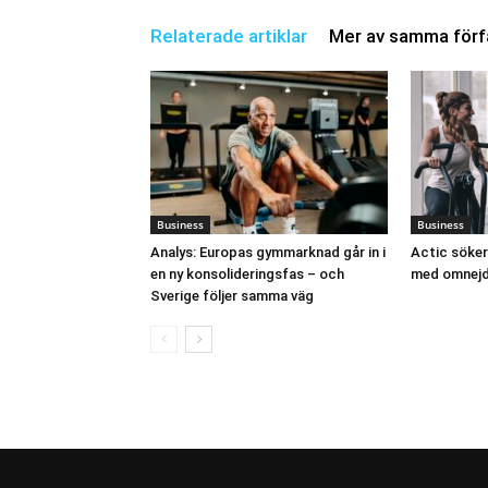
Relaterade artiklar
Mer av samma förf
Business
Business
Analys: Europas gymmarknad går in i
Actic söker
en ny konsolideringsfas – och
med omnej
Sverige följer samma väg